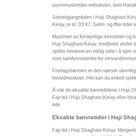
sunnimuslimske rettsskoler, som Hanafi
Solnedgangstiden i Haji Shaghasi Kelay,
Kelay, er kl. 03:47. Sehri- og Iftar-t
Muslimer av forskjellige etnisiteter og 
Haji Shaghasi Kelay. Imidlertid skiller
spiller moskeer en viktig rolle i å spre 
som samfunnssentre for innvandrermus
Fredagsbønnen er den største ukentlig
hovedmoskeer. Her kan du enkelt sjekk
Å vite de eksakte bønnetidene i Haji S
Fajr-tid i Haji Shaghasi Kelay eller Ish
tide.
Eksakte bønnetider i Haji Sha
Fajr-tid i Haji Shaghasi Kelay: Morge