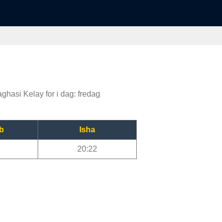
aghasi Kelay for i dag: fredag
b
Isha
20:22