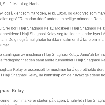
, Shafi, Maliki og Hanbali.
 også kjent som Iftar-tiden, er kl. 18:58, og daggryet, som mar
ider kalles også "Ramadan-tider" under den hellige måneden Rama
kulturer bor i Haji Shaghasi Kelay. Moskeer i Haji Shaghasi Kelay
 bønnetidene i Haji Shaghasi Kelay seg fra tidene i andre byer i
islam. De gir også muligheter for ikke-muslimer til å lære om islam
limer.
e samlingen av muslimer i Haji Shaghasi Kelay. Jumu'ah-bønne
e fredagsbønnetiden samt andre bønnetider i Haji Shaghasi Ke
haghasi Kelay er essensielt for muslimer for å opprettholde dere
a i Haji Shaghasi Kelay, lar kunnskap om de nøyaktige tidene troe
ghasi Kelay
nbønnen, som markerer starten på dagen, Dhuhr-tid i Haji Shag