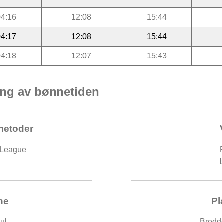
04:16
12:08
15:44
04:17
12:08
15:44
04:18
12:07
15:43
ng av bønnetiden
metoder
 League
ne
Pl
ul
Bredd