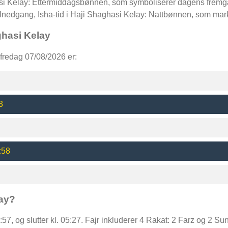
ghasi Kelay: Ettermiddagsbønnen, som symboliserer dagens fremg
olnedgang, Isha-tid i Haji Shaghasi Kelay: Nattbønnen, som ma
ghasi Kelay
fredag 07/08/2026 er:
3
:58
lay?
3:57, og slutter kl. 05:27. Fajr inkluderer 4 Rakat: 2 Farz og 2 Su