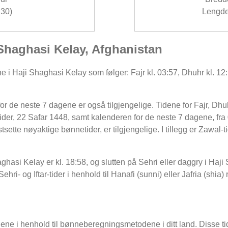
30)
Lengde
 Shaghasi Kelay, Afghanistan
 i Haji Shaghasi Kelay som følger: Fajr kl. 03:57, Dhuhr kl. 12:1
r de neste 7 dagene er også tilgjengelige. Tidene for Fajr, Dhuh
der, 22 Safar 1448, samt kalenderen for de neste 7 dagene, fra
sette nøyaktige bønnetider, er tilgjengelige. I tillegg er Zawal-
aghasi Kelay er kl. 18:58, og slutten på Sehri eller daggry i Haj
ri- og Iftar-tider i henhold til Hanafi (sunni) eller Jafria (shia) 
dene i henhold til bønneberegningsmetodene i ditt land. Disse tid