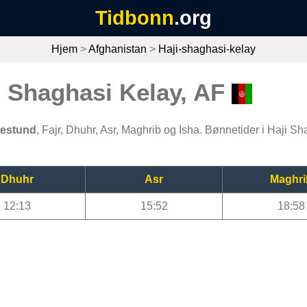
Tidbonn
.org
Hjem
>
Afghanistan
>
Haji-shaghasi-kelay
i Shaghasi Kelay, AF
nestund
, Fajr, Dhuhr, Asr, Maghrib og Isha. Bønnetider i Haji Sh
Dhuhr
Asr
Maghri
12:13
15:52
18:58