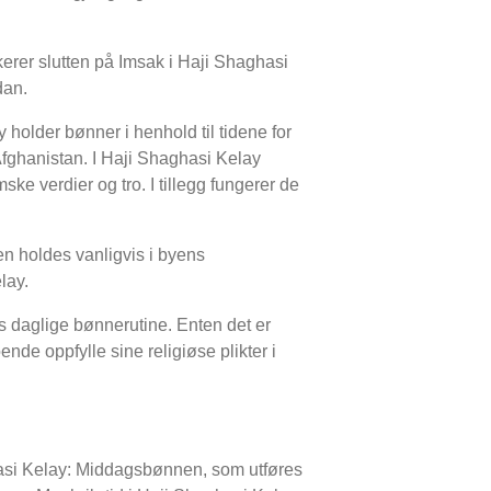
kerer slutten på Imsak i Haji Shaghasi
dan.
 holder bønner i henhold til tidene for
 Afghanistan. I Haji Shaghasi Kelay
ske verdier og tro. I tillegg fungerer de
n holdes vanligvis i byens
lay.
s daglige bønnerutine. Enten det er
nde oppfylle sine religiøse plikter i
hasi Kelay: Middagsbønnen, som utføres