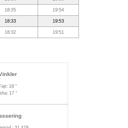
18:35
19:54
18:33
19:53
18:32
19:51
Vinkler
Fajr: 18 °
Isha: 17 °
assering
egrad : 31.478