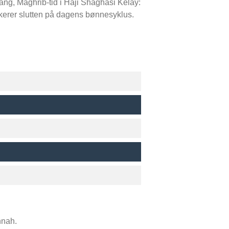
ang, Maghrib-tid i Haji Shaghasi Kelay:
rkerer slutten på dagens bønnesyklus.
nnah.