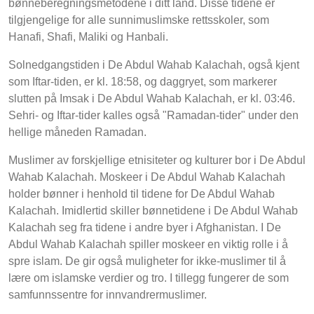
bønneberegningsmetodene i ditt land. Disse tidene er
tilgjengelige for alle sunnimuslimske rettsskoler, som
Hanafi, Shafi, Maliki og Hanbali.
Solnedgangstiden i De Abdul Wahab Kalachah, også kjent
som Iftar-tiden, er kl. 18:58, og daggryet, som markerer
slutten på Imsak i De Abdul Wahab Kalachah, er kl. 03:46.
Sehri- og Iftar-tider kalles også "Ramadan-tider" under den
hellige måneden Ramadan.
Muslimer av forskjellige etnisiteter og kulturer bor i De Abdul
Wahab Kalachah. Moskeer i De Abdul Wahab Kalachah
holder bønner i henhold til tidene for De Abdul Wahab
Kalachah. Imidlertid skiller bønnetidene i De Abdul Wahab
Kalachah seg fra tidene i andre byer i Afghanistan. I De
Abdul Wahab Kalachah spiller moskeer en viktig rolle i å
spre islam. De gir også muligheter for ikke-muslimer til å
lære om islamske verdier og tro. I tillegg fungerer de som
samfunnssentre for innvandrermuslimer.