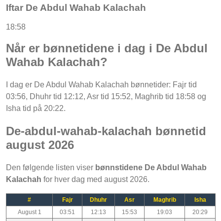
Iftar De Abdul Wahab Kalachah
18:58
Når er bønnetidene i dag i De Abdul
Wahab Kalachah?
I dag er De Abdul Wahab Kalachah bønnetider: Fajr tid
03:56, Dhuhr tid 12:12, Asr tid 15:52, Maghrib tid 18:58 og
Isha tid på 20:22.
De-abdul-wahab-kalachah bønnetid
august 2026
Den følgende listen viser
bønnstidene De Abdul Wahab
Kalachah
for hver dag med august 2026.
#
Fajr
Dhuhr
Asr
Maghrib
Isha
August 1
03:51
12:13
15:53
19:03
20:29