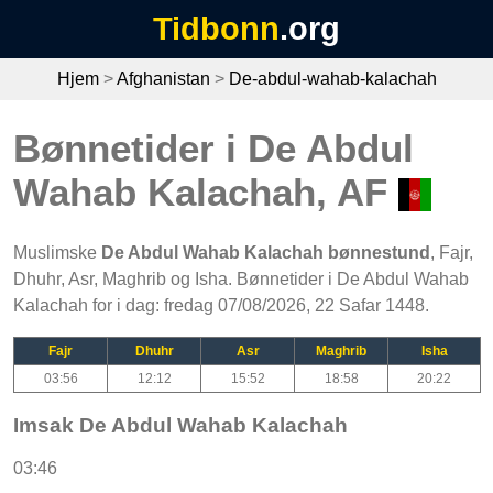
Tidbonn
.org
Hjem
>
Afghanistan
>
De-abdul-wahab-kalachah
Bønnetider i De Abdul
Wahab Kalachah, AF
Muslimske
De Abdul Wahab Kalachah bønnestund
, Fajr,
Dhuhr, Asr, Maghrib og Isha. Bønnetider i De Abdul Wahab
Kalachah for i dag: fredag 07/08/2026, 22 Safar 1448.
Fajr
Dhuhr
Asr
Maghrib
Isha
03:56
12:12
15:52
18:58
20:22
Imsak De Abdul Wahab Kalachah
03:46