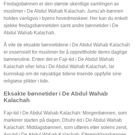
Fredagsbønnen er den største ukentlige samlingen av
muslimer i De Abdul Wahab Kalachah. Jumu'ah-bønnen
holdes vanligvis i byens hovedmoskeer. Her kan du enkelt
sjekke fredagsbønnetiden samt andre bønnetider i De
Abdul Wahab Kalachah.
Å vite de eksakte bønnetidene i De Abdul Wahab Kalachah
er essensielt for muslimer for å opprettholde deres daglige
bønnerutine. Enten det er Fajr-tid i De Abdul Wahab
Kalachah eller Isha i De Abdul Wahab Kalachah, lar
kunnskap om de nøyaktige tidene troende oppfylle sine
religiøse plikter i tide.
Eksakte bønnetider i De Abdul Wahab
Kalachah
Fajr-tid i De Abdul Wahab Kalachah: Morgenbønnen, som
markerer starten på dagen, Dhuhr-tid i De Abdul Wahab
Kalachah: Middagsbønnen, som utføres etter solens zenit,
Asr-tid i De Abdul Wahab Kalachah: Ettermiddagsbønnen,