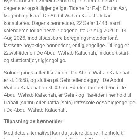
Byens Adhan, bønnekalender og tider for de neste 7
dagene er også tilgjengelige. Tidene for Fajr, Dhuhr, Asr,
Maghrib og Isha i De Abdul Wahab Kalachah kan
konsulteres. Dagens bønnetider, 22 Safar 1448, samt
kalenderen for de neste 7 dagene, fra 07 Aug 2026 til 14
Aug 2026, med tilpassbare beregningsmetoder for å
fastsette nøyaktige bønnetider, er tilgjengelige. I tillegg er
Zawal-tidene i De Abdul Wahab Kalachah, inkludert start-
og sluttdetaljer, tilgjengelige.
Solnedgangs- eller Iftar-tiden i De Abdul Wahab Kalachah
er kl. 18:58, og slutten på Sehri eller daggry i De Abdul
Wahab Kalachah er kl. 03:56. Foruten bønnetidene i De
Abdul Wahab Kalachah, er Sehri- og Iftar-tider i henhold til
Hanafi (sunni) eller Jafria (shia) rettsskole også tilgjengelige
i De Abdul Wahab Kalachah.
Tilpasning av bønnetider
Med dette alternativet kan du justere tidene i henhold til