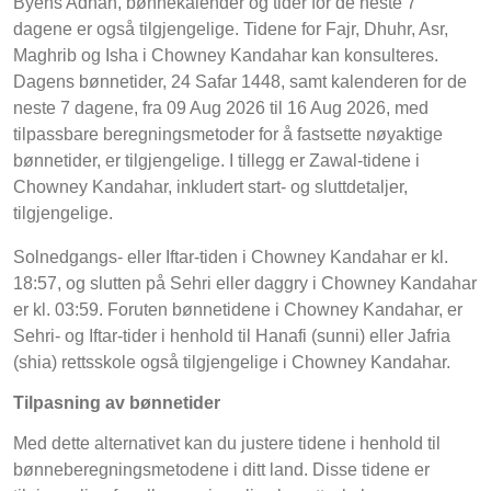
Byens Adhan, bønnekalender og tider for de neste 7
dagene er også tilgjengelige. Tidene for Fajr, Dhuhr, Asr,
Maghrib og Isha i Chowney Kandahar kan konsulteres.
Dagens bønnetider, 24 Safar 1448, samt kalenderen for de
neste 7 dagene, fra 09 Aug 2026 til 16 Aug 2026, med
tilpassbare beregningsmetoder for å fastsette nøyaktige
bønnetider, er tilgjengelige. I tillegg er Zawal-tidene i
Chowney Kandahar, inkludert start- og sluttdetaljer,
tilgjengelige.
Solnedgangs- eller Iftar-tiden i Chowney Kandahar er kl.
18:57, og slutten på Sehri eller daggry i Chowney Kandahar
er kl. 03:59. Foruten bønnetidene i Chowney Kandahar, er
Sehri- og Iftar-tider i henhold til Hanafi (sunni) eller Jafria
(shia) rettsskole også tilgjengelige i Chowney Kandahar.
Tilpasning av bønnetider
Med dette alternativet kan du justere tidene i henhold til
bønneberegningsmetodene i ditt land. Disse tidene er