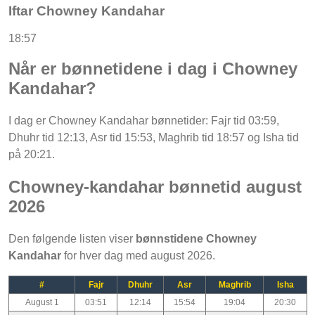
Iftar Chowney Kandahar
18:57
Når er bønnetidene i dag i Chowney
Kandahar?
I dag er Chowney Kandahar bønnetider: Fajr tid 03:59,
Dhuhr tid 12:13, Asr tid 15:53, Maghrib tid 18:57 og Isha tid
på 20:21.
Chowney-kandahar bønnetid august
2026
Den følgende listen viser
bønnstidene Chowney
Kandahar
for hver dag med august 2026.
#
Fajr
Dhuhr
Asr
Maghrib
Isha
August 1
03:51
12:14
15:54
19:04
20:30