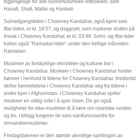
tilgjengelige for alle sunnimuslimske rettsskoler, som
Hanafi, Shafi, Maliki og Hanbali.
Solnedgangstiden i Chowney Kandahar, også kjent som
Iftar-tiden, er kl. 18:57, og daggryet, som markerer slutten på
Imsak i Chowney Kandahar, er kl. 03:49. Sehri- og Iftar-tider
kalles også "Ramadan-tider" under den hellige måneden
Ramadan.
Muslimer av forskjellige etnisiteter og kulturer bor i
Chowney Kandahar. Moskeer i Chowney Kandahar holder
bønner i henhold til tidene for Chowney Kandahar. Imidlertid
skiller bønnetidene i Chowney Kandahar seg fra tidene i
andre byer i Afghanistan. I Chowney Kandahar spiller
moskeer en viktig rolle i å spre islam. De gir også
muligheter for ikke-muslimer til å lære om islamske verdier
og tro. I tillegg fungerer de som samfunnssentre for
innvandrermuslimer.
Fredagsbønnen er den største ukentlige samlingen av