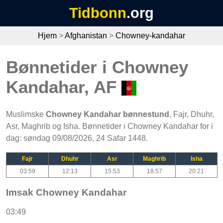
Tidbonn
.org
Hjem
>
Afghanistan
>
Chowney-kandahar
Bønnetider i Chowney
Kandahar, AF
Muslimske
Chowney Kandahar bønnestund
, Fajr, Dhuhr,
Asr, Maghrib og Isha. Bønnetider i Chowney Kandahar for i
dag: søndag 09/08/2026, 24 Safar 1448.
Fajr
Dhuhr
Asr
Maghrib
Isha
03:59
12:13
15:53
18:57
20:21
Imsak Chowney Kandahar
03:49