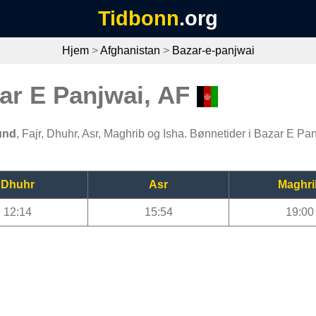
Tidbonn
.org
Hjem
>
Afghanistan
>
Bazar-e-panjwai
zar E Panjwai, AF
und
, Fajr, Dhuhr, Asr, Maghrib og Isha. Bønnetider i Bazar E Pan
Dhuhr
Asr
Maghri
12:14
15:54
19:00