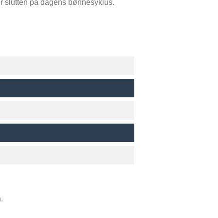
er slutten på dagens bønnesyklus.
.