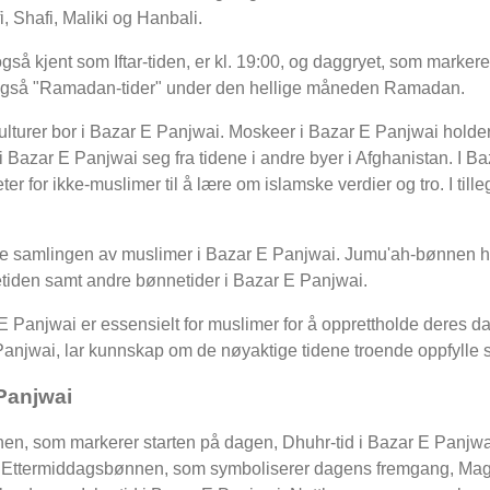
, Shafi, Maliki og Hanbali.
å kjent som Iftar-tiden, er kl. 19:00, og daggryet, som markere
lles også "Ramadan-tider" under den hellige måneden Ramadan.
 kulturer bor i Bazar E Panjwai. Moskeer i Bazar E Panjwai holder
 i Bazar E Panjwai seg fra tidene i andre byer i Afghanistan. I B
eter for ikke-muslimer til å lære om islamske verdier og tro. I ti
ge samlingen av muslimer i Bazar E Panjwai. Jumu'ah-bønnen h
tiden samt andre bønnetider i Bazar E Panjwai.
 Panjwai er essensielt for muslimer for å opprettholde deres dag
anjwai, lar kunnskap om de nøyaktige tidene troende oppfylle sine
Panjwai
nen, som markerer starten på dagen, Dhuhr-tid i Bazar E Panjw
ai: Ettermiddagsbønnen, som symboliserer dagens fremgang, Magh