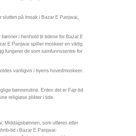
r slutten på Imsak i Bazar E Panjwai,
 bønner i henhold til tidene for Bazar E
azar E Panjwai spiller moskeer en viktig
llegg fungerer de som samfunnssentre for
oldes vanligvis i byens hovedmoskeer.
lige bønnerutine. Enten det er Fajr-tid
 religiøse plikter i tide.
ai: Middagsbønnen, som utføres etter
rib-tid i Bazar E Panjwai: