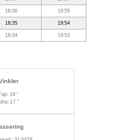
18:36
19:55
18:35
19:54
18:34
19:53
Vinkler
Fajr: 18 °
Isha: 17 °
assering
grad : 31.5478