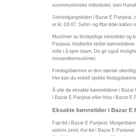
sunnimuslimske rettsskoler, som Hanafi
Solnedgangstiden i Bazar E Panjwai, ogs
er kl. 03:47. Sehri- og Iftar-tider ka
Muslimer av forskjellige etnisiteter og
Panjwai. Imidlertid skiller bønnetidene
rolle i å spre islam. De gir også muligh
innvandrermuslimer.
Fredagsbønnen er den største ukentli
Her kan du enkelt sjekke fredagsbønne
Å vite de eksakte bønnetidene i Bazar E
i Bazar E Panjwai eller Isha i Bazar E P
Eksakte bønnetider i Bazar E 
Fajr-tid i Bazar E Panjwai: Morgenbøn
solens zenit, Asr-tid i Bazar E Panjw