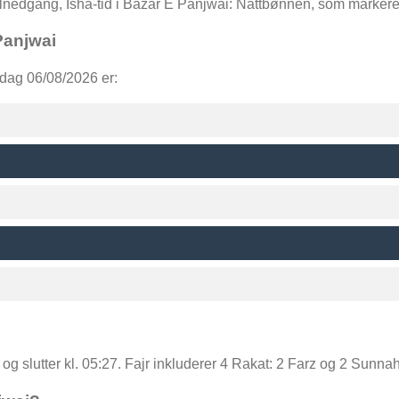
solnedgang, Isha-tid i Bazar E Panjwai: Nattbønnen, som marker
Panjwai
sdag 06/08/2026 er:
, og slutter kl. 05:27. Fajr inkluderer 4 Rakat: 2 Farz og 2 Sunnah