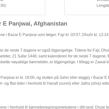
30)
Lengde
ar E Panjwai, Afghanistan
ne i Bazar E Panjwai som følger: Fajr kl. 03:57, Dhuhr kl. 12:14,
r de neste 7 dagene er også tilgjengelige. Tidene for Fajr, Dhuh
tider, 21 Safar 1448, samt kalenderen for de neste 7 dagene, f
sette nøyaktige bønnetider, er tilgjengelige. I tillegg er Zawal-t
 Panjwai er kl. 19:00, og slutten på Sehri eller daggry i Bazar E
og Iftar-tider i henhold til Hanafi (sunni) eller Jafria (shia) ret
dene i henhold til bønneberegningsmetodene i ditt land. Disse tid