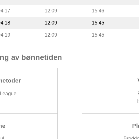
04:17
12:09
15:46
04:18
12:09
15:45
04:19
12:09
15:45
ng av bønnetiden
metoder
 League
ne
Pl
ul
Bredde