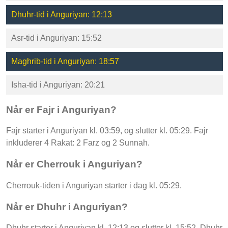
Dhuhr-tid i Anguriyan: 12:13
Asr-tid i Anguriyan: 15:52
Maghrib-tid i Anguriyan: 18:57
Isha-tid i Anguriyan: 20:21
Når er Fajr i Anguriyan?
Fajr starter i Anguriyan kl. 03:59, og slutter kl. 05:29. Fajr
inkluderer 4 Rakat: 2 Farz og 2 Sunnah.
Når er Cherrouk i Anguriyan?
Cherrouk-tiden i Anguriyan starter i dag kl. 05:29.
Når er Dhuhr i Anguriyan?
Dhuhr starter i Anguriyan kl. 12:13 og slutter kl. 15:52. Dhuhr