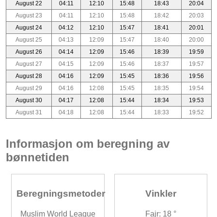
August 22
04:11
12:10
15:48
18:43
20:04
August 23
04:11
12:10
15:48
18:42
20:03
August 24
04:12
12:10
15:47
18:41
20:01
August 25
04:13
12:09
15:47
18:40
20:00
August 26
04:14
12:09
15:46
18:39
19:59
August 27
04:15
12:09
15:46
18:37
19:57
August 28
04:16
12:09
15:45
18:36
19:56
August 29
04:16
12:08
15:45
18:35
19:54
August 30
04:17
12:08
15:44
18:34
19:53
August 31
04:18
12:08
15:44
18:33
19:52
Informasjon om beregning av
bønnetiden
Beregningsmetoder
Vinkler
Muslim World League
Fajr: 18 °