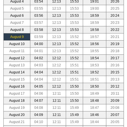
August 4
03:54
12:13
15:53
19:01
20:26
August 5
03:55
12:13
15:53
19:00
20:25
August 6
03:56
12:13
15:53
18:59
20:24
August 7
03:57
12:13
15:53
18:59
20:23
August 8
03:58
12:13
15:53
18:58
20:22
August 9
03:59
12:13
15:52
18:57
20:21
August 10
04:00
12:13
15:52
18:56
20:19
August 11
04:01
12:13
15:52
18:55
20:18
August 12
04:02
12:12
15:52
18:54
20:17
August 13
04:03
12:12
15:51
18:53
20:16
August 14
04:04
12:12
15:51
18:52
20:15
August 15
04:04
12:12
15:51
18:51
20:13
August 16
04:05
12:12
15:50
18:50
20:12
August 17
04:06
12:11
15:50
18:49
20:11
August 18
04:07
12:11
15:50
18:48
20:09
August 19
04:08
12:11
15:49
18:47
20:08
August 20
04:09
12:11
15:49
18:46
20:07
August 21
04:10
12:11
15:49
18:44
20:05