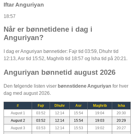
Iftar Anguriyan
18:57
Når er bønnetidene i dag i
Anguriyan?
I dag er Anguriyan bønnetider: Fajr tid 03:59, Dhuhr tid
12:13, Asr tid 15:52, Maghrib tid 18:57 og Isha tid på 20:21.
Anguriyan bønnetid august 2026
Den følgende listen viser
bønnstidene Anguriyan
for hver
dag med august 2026.
#
Fajr
Dhuhr
Asr
Maghrib
Isha
August 1
03:52
12:14
15:54
19:04
20:30
August 2
03:52
12:14
15:54
19:03
20:29
August 3
03:53
12:14
15:53
19:02
20:27