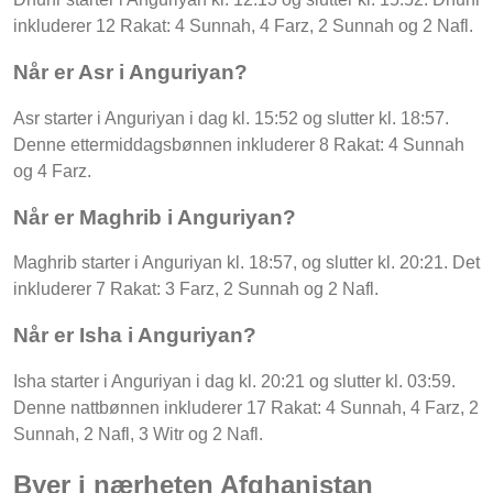
inkluderer 12 Rakat: 4 Sunnah, 4 Farz, 2 Sunnah og 2 Nafl.
Når er Asr i Anguriyan?
Asr starter i Anguriyan i dag kl. 15:52 og slutter kl. 18:57.
Denne ettermiddagsbønnen inkluderer 8 Rakat: 4 Sunnah
og 4 Farz.
Når er Maghrib i Anguriyan?
Maghrib starter i Anguriyan kl. 18:57, og slutter kl. 20:21. Det
inkluderer 7 Rakat: 3 Farz, 2 Sunnah og 2 Nafl.
Når er Isha i Anguriyan?
Isha starter i Anguriyan i dag kl. 20:21 og slutter kl. 03:59.
Denne nattbønnen inkluderer 17 Rakat: 4 Sunnah, 4 Farz, 2
Sunnah, 2 Nafl, 3 Witr og 2 Nafl.
Byer i nærheten Afghanistan