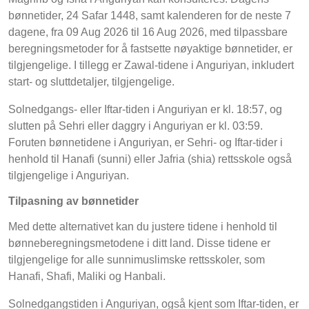
bønnetider, 24 Safar 1448, samt kalenderen for de neste 7
dagene, fra 09 Aug 2026 til 16 Aug 2026, med tilpassbare
beregningsmetoder for å fastsette nøyaktige bønnetider, er
tilgjengelige. I tillegg er Zawal-tidene i Anguriyan, inkludert
start- og sluttdetaljer, tilgjengelige.
Solnedgangs- eller Iftar-tiden i Anguriyan er kl. 18:57, og
slutten på Sehri eller daggry i Anguriyan er kl. 03:59.
Foruten bønnetidene i Anguriyan, er Sehri- og Iftar-tider i
henhold til Hanafi (sunni) eller Jafria (shia) rettsskole også
tilgjengelige i Anguriyan.
Tilpasning av bønnetider
Med dette alternativet kan du justere tidene i henhold til
bønneberegningsmetodene i ditt land. Disse tidene er
tilgjengelige for alle sunnimuslimske rettsskoler, som
Hanafi, Shafi, Maliki og Hanbali.
Solnedgangstiden i Anguriyan, også kjent som Iftar-tiden, er