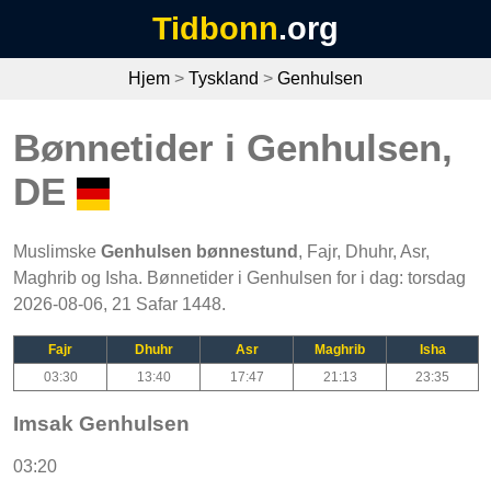
Tidbonn
.org
Hjem
>
Tyskland
>
Genhulsen
Bønnetider i Genhulsen,
DE
Muslimske
Genhulsen bønnestund
, Fajr, Dhuhr, Asr,
Maghrib og Isha. Bønnetider i Genhulsen for i dag: torsdag
2026-08-06, 21 Safar 1448.
Fajr
Dhuhr
Asr
Maghrib
Isha
03:30
13:40
17:47
21:13
23:35
Imsak Genhulsen
03:20