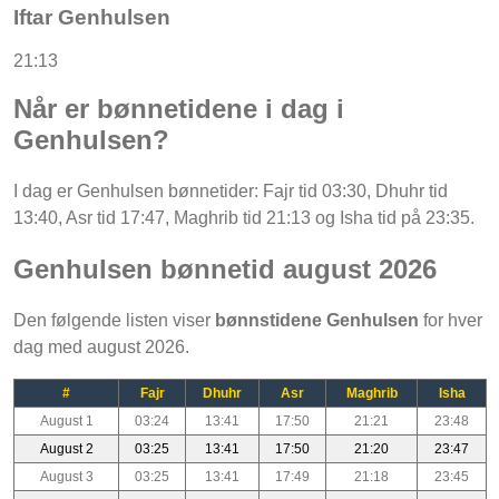
Iftar Genhulsen
21:13
Når er bønnetidene i dag i
Genhulsen?
I dag er Genhulsen bønnetider: Fajr tid 03:30, Dhuhr tid
13:40, Asr tid 17:47, Maghrib tid 21:13 og Isha tid på 23:35.
Genhulsen bønnetid august 2026
Den følgende listen viser
bønnstidene Genhulsen
for hver
dag med august 2026.
#
Fajr
Dhuhr
Asr
Maghrib
Isha
August 1
03:24
13:41
17:50
21:21
23:48
August 2
03:25
13:41
17:50
21:20
23:47
August 3
03:25
13:41
17:49
21:18
23:45