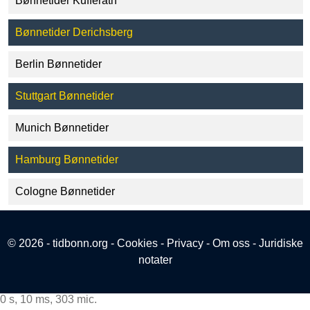
Bønnetider Kufferath
Bønnetider Derichsberg
Berlin Bønnetider
Stuttgart Bønnetider
Munich Bønnetider
Hamburg Bønnetider
Cologne Bønnetider
© 2026 - tidbonn.org -
Cookies
-
Privacy
-
Om oss
-
Juridiske
notater
0 s, 10 ms, 303 mic.