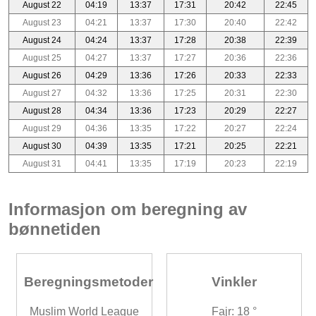
August 22
04:19
13:37
17:31
20:42
22:45
August 23
04:21
13:37
17:30
20:40
22:42
August 24
04:24
13:37
17:28
20:38
22:39
August 25
04:27
13:37
17:27
20:36
22:36
August 26
04:29
13:36
17:26
20:33
22:33
August 27
04:32
13:36
17:25
20:31
22:30
August 28
04:34
13:36
17:23
20:29
22:27
August 29
04:36
13:35
17:22
20:27
22:24
August 30
04:39
13:35
17:21
20:25
22:21
August 31
04:41
13:35
17:19
20:23
22:19
Informasjon om beregning av
bønnetiden
Beregningsmetoder
Vinkler
Muslim World League
Fajr: 18 °