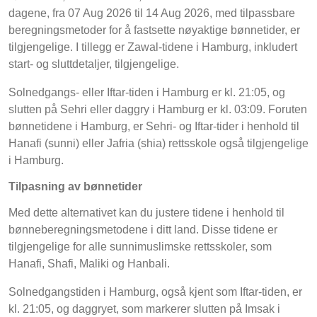
dagene, fra 07 Aug 2026 til 14 Aug 2026, med tilpassbare
beregningsmetoder for å fastsette nøyaktige bønnetider, er
tilgjengelige. I tillegg er Zawal-tidene i Hamburg, inkludert
start- og sluttdetaljer, tilgjengelige.
Solnedgangs- eller Iftar-tiden i Hamburg er kl. 21:05, og
slutten på Sehri eller daggry i Hamburg er kl. 03:09. Foruten
bønnetidene i Hamburg, er Sehri- og Iftar-tider i henhold til
Hanafi (sunni) eller Jafria (shia) rettsskole også tilgjengelige
i Hamburg.
Tilpasning av bønnetider
Med dette alternativet kan du justere tidene i henhold til
bønneberegningsmetodene i ditt land. Disse tidene er
tilgjengelige for alle sunnimuslimske rettsskoler, som
Hanafi, Shafi, Maliki og Hanbali.
Solnedgangstiden i Hamburg, også kjent som Iftar-tiden, er
kl. 21:05, og daggryet, som markerer slutten på Imsak i