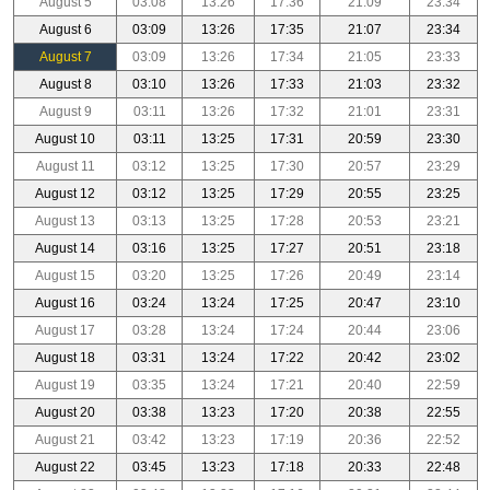
August 5
03:08
13:26
17:36
21:09
23:34
August 6
03:09
13:26
17:35
21:07
23:34
August 7
03:09
13:26
17:34
21:05
23:33
August 8
03:10
13:26
17:33
21:03
23:32
August 9
03:11
13:26
17:32
21:01
23:31
August 10
03:11
13:25
17:31
20:59
23:30
August 11
03:12
13:25
17:30
20:57
23:29
August 12
03:12
13:25
17:29
20:55
23:25
August 13
03:13
13:25
17:28
20:53
23:21
August 14
03:16
13:25
17:27
20:51
23:18
August 15
03:20
13:25
17:26
20:49
23:14
August 16
03:24
13:24
17:25
20:47
23:10
August 17
03:28
13:24
17:24
20:44
23:06
August 18
03:31
13:24
17:22
20:42
23:02
August 19
03:35
13:24
17:21
20:40
22:59
August 20
03:38
13:23
17:20
20:38
22:55
August 21
03:42
13:23
17:19
20:36
22:52
August 22
03:45
13:23
17:18
20:33
22:48