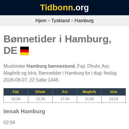
Tidbonn
.org
Hjem
>
Tyskland
>
Hamburg
Bønnetider i Hamburg,
DE
Muslimske
Hamburg bønnestund
, Fajr, Dhuhr, Asr,
Maghrib og Isha. Bønnetider i Hamburg for i dag: fredag
2026-08-07, 22 Safar 1448.
Fajr
Dhuhr
Asr
Maghrib
Isha
03:09
13:26
17:34
21:05
23:33
Imsak Hamburg
02:59