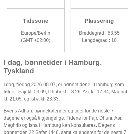
Tidssone
Plassering
Europe/Berlin
Breddegrad : 53.55
(GMT +02:00)
Lengdegrad : 10
I dag, bønnetider i Hamburg,
Tyskland
I dag, fredag 2026-08-07, er bønnetidene i Hamburg som
følger: Fajr kl. 03:09, Dhuhr kl. 13:26, Asr kl. 17:34, Maghrib
kl. 21:05, og Isha kl. 23:33.
Byens Adhan, bønnekalender og tider for de neste 7
dagene er også tilgjengelige. Tidene for Fajr, Dhuhr, Asr,
Maghrib og Isha i Hamburg kan konsulteres. Dagens
bønnetider, 22 Safar 1448, samt kalenderen for de neste 7