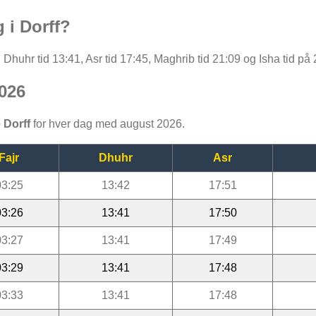
 i Dorff?
, Dhuhr tid 13:41, Asr tid 17:45, Maghrib tid 21:09 og Isha tid på 
026
 Dorff
for hver dag med august 2026.
Fajr
Dhuhr
Asr
03:25
13:42
17:51
03:26
13:41
17:50
03:27
13:41
17:49
03:29
13:41
17:48
03:33
13:41
17:48