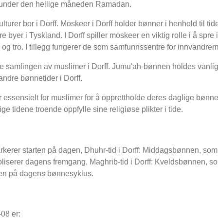
r" under den hellige måneden Ramadan.
lturer bor i Dorff. Moskeer i Dorff holder bønner i henhold til tiden
e byer i Tyskland. I Dorff spiller moskeer en viktig rolle i å spre
 og tro. I tillegg fungerer de som samfunnssentre for innvandrer
e samlingen av muslimer i Dorff. Jumu'ah-bønnen holdes vanli
ndre bønnetider i Dorff.
 essensielt for muslimer for å opprettholde deres daglige bønnerut
e tidene troende oppfylle sine religiøse plikter i tide.
kerer starten på dagen, Dhuhr-tid i Dorff: Middagsbønnen, som ut
serer dagens fremgang, Maghrib-tid i Dorff: Kveldsbønnen, som s
tten på dagens bønnesyklus.
08 er: