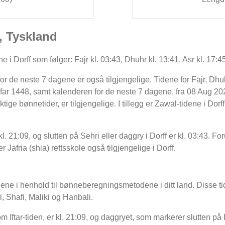
f, Tyskland
 i Dorff som følger: Fajr kl. 03:43, Dhuhr kl. 13:41, Asr kl. 17:45
 de neste 7 dagene er også tilgjengelige. Tidene for Fajr, Dhuh
ar 1448, samt kalenderen for de neste 7 dagene, fra 08 Aug 202
ge bønnetider, er tilgjengelige. I tillegg er Zawal-tidene i Dorff, 
 kl. 21:09, og slutten på Sehri eller daggry i Dorff er kl. 03:43. F
ler Jafria (shia) rettsskole også tilgjengelige i Dorff.
dene i henhold til bønneberegningsmetodene i ditt land. Disse tid
, Shafi, Maliki og Hanbali.
 Iftar-tiden, er kl. 21:09, og daggryet, som markerer slutten på I