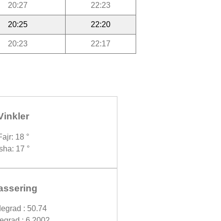
20:27
22:23
20:25
22:20
20:23
22:17
Vinkler
Fajr: 18 °
Isha: 17 °
assering
egrad : 50.74
grad : 6.2002