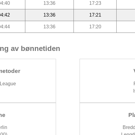
04:40
13:36
17:23
04:42
13:36
17:21
04:44
13:36
17:20
ng av bønnetiden
metoder
 League
ne
Pl
rlin
Bredd
00)
Lengde