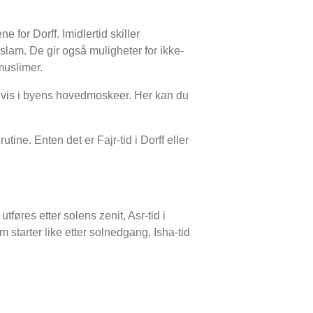
e for Dorff. Imidlertid skiller
 islam. De gir også muligheter for ikke-
muslimer.
gvis i byens hovedmoskeer. Her kan du
ine. Enten det er Fajr-tid i Dorff eller
føres etter solens zenit, Asr-tid i
tarter like etter solnedgang, Isha-tid