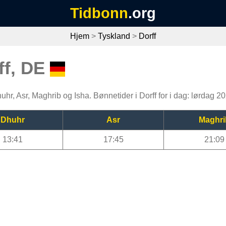
Tidbonn
.org
Hjem
>
Tyskland
>
Dorff
ff, DE
Dhuhr, Asr, Maghrib og Isha. Bønnetider i Dorff for i dag: lørdag 
Dhuhr
Asr
Maghri
13:41
17:45
21:09