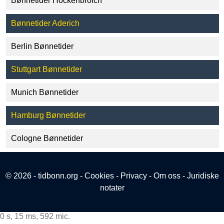
Bønnetider Hockenbroich
Bønnetider Aderich
Berlin Bønnetider
Stuttgart Bønnetider
Munich Bønnetider
Hamburg Bønnetider
Cologne Bønnetider
© 2026 - tidbonn.org -
Cookies
-
Privacy
-
Om oss
-
Juridiske
notater
0 s, 15 ms, 592 mic.