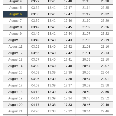
August 4
03:29
13:41
17:48
21:15
23:38
August 5
03:32
13:41
17:47
21:14
23:35
August 6
03:36
13:41
17:47
21:12
23:32
August 7
03:39
13:41
17:46
21:10
23:29
August 8
03:42
13:41
17:45
21:09
23:26
August 9
03:45
13:41
17:44
21:07
23:22
August 10
03:49
13:40
17:43
21:05
23:19
August 11
03:52
13:40
17:42
21:03
23:16
August 12
03:55
13:40
17:42
21:01
23:13
August 13
03:57
13:40
17:41
20:59
23:10
August 14
04:00
13:40
17:40
20:57
23:07
August 15
04:03
13:39
17:39
20:56
23:04
August 16
04:06
13:39
17:38
20:54
23:01
August 17
04:09
13:39
17:37
20:52
22:58
August 18
04:12
13:39
17:36
20:50
22:55
August 19
04:14
13:39
17:34
20:48
22:52
August 20
04:17
13:38
17:33
20:46
22:49
August 21
04:20
13:38
17:32
20:44
22:46