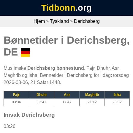
Tidbonn
.org
Hjem
>
Tyskland
>
Derichsberg
Bønnetider i Derichsberg,
DE
Muslimske
Derichsberg bønnestund
, Fajr, Dhuhr, Asr,
Maghrib og Isha. Bønnetider i Derichsberg for i dag: torsdag
2026-08-06, 21 Safar 1448.
Fajr
Dhuhr
Asr
Maghrib
Isha
03:36
13:41
17:47
21:12
23:32
Imsak Derichsberg
03:26