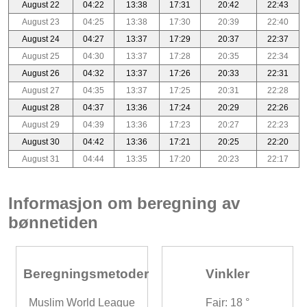
August 22
04:22
13:38
17:31
20:42
22:43
August 23
04:25
13:38
17:30
20:39
22:40
August 24
04:27
13:37
17:29
20:37
22:37
August 25
04:30
13:37
17:28
20:35
22:34
August 26
04:32
13:37
17:26
20:33
22:31
August 27
04:35
13:37
17:25
20:31
22:28
August 28
04:37
13:36
17:24
20:29
22:26
August 29
04:39
13:36
17:23
20:27
22:23
August 30
04:42
13:36
17:21
20:25
22:20
August 31
04:44
13:35
17:20
20:23
22:17
Informasjon om beregning av
bønnetiden
Beregningsmetoder
Vinkler
Muslim World League
Fajr: 18 °