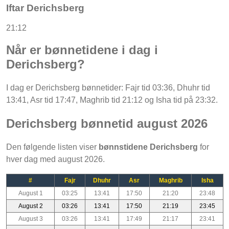
Iftar Derichsberg
21:12
Når er bønnetidene i dag i
Derichsberg?
I dag er Derichsberg bønnetider: Fajr tid 03:36, Dhuhr tid
13:41, Asr tid 17:47, Maghrib tid 21:12 og Isha tid på 23:32.
Derichsberg bønnetid august 2026
Den følgende listen viser
bønnstidene Derichsberg
for
hver dag med august 2026.
#
Fajr
Dhuhr
Asr
Maghrib
Isha
August 1
03:25
13:41
17:50
21:20
23:48
August 2
03:26
13:41
17:50
21:19
23:45
August 3
03:26
13:41
17:49
21:17
23:41