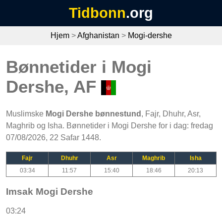
Tidbonn
.org
Hjem
>
Afghanistan
>
Mogi-dershe
Bønnetider i Mogi
Dershe, AF
Muslimske
Mogi Dershe bønnestund
, Fajr, Dhuhr, Asr,
Maghrib og Isha. Bønnetider i Mogi Dershe for i dag: fredag
07/08/2026, 22 Safar 1448.
Fajr
Dhuhr
Asr
Maghrib
Isha
03:34
11:57
15:40
18:46
20:13
Imsak Mogi Dershe
03:24