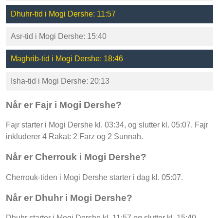
Dhuhr-tid i Mogi Dershe: 11:57
Asr-tid i Mogi Dershe: 15:40
Maghrib-tid i Mogi Dershe: 18:46
Isha-tid i Mogi Dershe: 20:13
Når er Fajr i Mogi Dershe?
Fajr starter i Mogi Dershe kl. 03:34, og slutter kl. 05:07. Fajr
inkluderer 4 Rakat: 2 Farz og 2 Sunnah.
Når er Cherrouk i Mogi Dershe?
Cherrouk-tiden i Mogi Dershe starter i dag kl. 05:07.
Når er Dhuhr i Mogi Dershe?
Dhuhr starter i Mogi Dershe kl. 11:57 og slutter kl. 15:40.