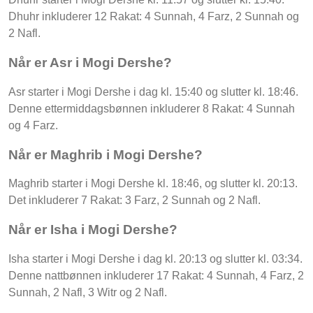
Dhuhr inkluderer 12 Rakat: 4 Sunnah, 4 Farz, 2 Sunnah og
2 Nafl.
Når er Asr i Mogi Dershe?
Asr starter i Mogi Dershe i dag kl. 15:40 og slutter kl. 18:46.
Denne ettermiddagsbønnen inkluderer 8 Rakat: 4 Sunnah
og 4 Farz.
Når er Maghrib i Mogi Dershe?
Maghrib starter i Mogi Dershe kl. 18:46, og slutter kl. 20:13.
Det inkluderer 7 Rakat: 3 Farz, 2 Sunnah og 2 Nafl.
Når er Isha i Mogi Dershe?
Isha starter i Mogi Dershe i dag kl. 20:13 og slutter kl. 03:34.
Denne nattbønnen inkluderer 17 Rakat: 4 Sunnah, 4 Farz, 2
Sunnah, 2 Nafl, 3 Witr og 2 Nafl.