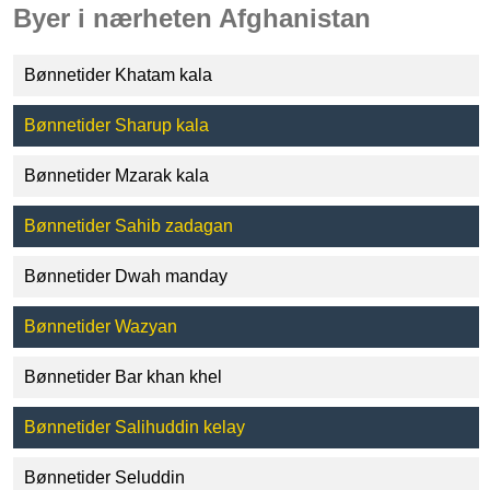
Byer i nærheten Afghanistan
Bønnetider Khatam kala
Bønnetider Sharup kala
Bønnetider Mzarak kala
Bønnetider Sahib zadagan
Bønnetider Dwah manday
Bønnetider Wazyan
Bønnetider Bar khan khel
Bønnetider Salihuddin kelay
Bønnetider Seluddin