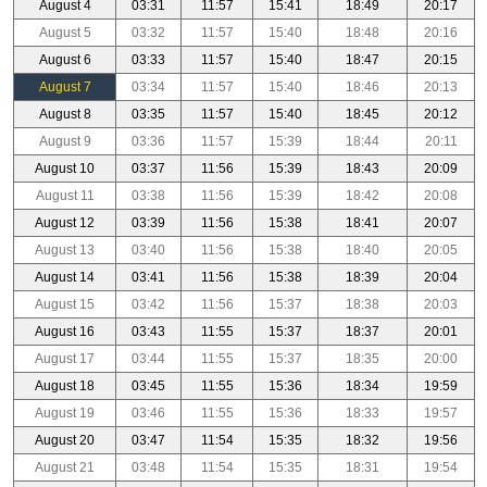
August 4
03:31
11:57
15:41
18:49
20:17
August 5
03:32
11:57
15:40
18:48
20:16
August 6
03:33
11:57
15:40
18:47
20:15
August 7
03:34
11:57
15:40
18:46
20:13
August 8
03:35
11:57
15:40
18:45
20:12
August 9
03:36
11:57
15:39
18:44
20:11
August 10
03:37
11:56
15:39
18:43
20:09
August 11
03:38
11:56
15:39
18:42
20:08
August 12
03:39
11:56
15:38
18:41
20:07
August 13
03:40
11:56
15:38
18:40
20:05
August 14
03:41
11:56
15:38
18:39
20:04
August 15
03:42
11:56
15:37
18:38
20:03
August 16
03:43
11:55
15:37
18:37
20:01
August 17
03:44
11:55
15:37
18:35
20:00
August 18
03:45
11:55
15:36
18:34
19:59
August 19
03:46
11:55
15:36
18:33
19:57
August 20
03:47
11:54
15:35
18:32
19:56
August 21
03:48
11:54
15:35
18:31
19:54