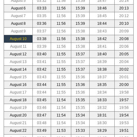
August 5
03:32
11:56
15:39
18:47
20:14
August 6
03:33
11:56
15:39
18:46
20:13
August 7
03:35
11:56
15:39
18:45
20:12
August 8
03:36
11:56
15:39
18:44
20:10
August 9
03:37
11:56
15:38
18:43
20:09
August 10
03:38
11:56
15:38
18:42
20:08
August 11
03:39
11:56
15:38
18:41
20:06
August 12
03:40
11:55
15:37
18:40
20:05
August 13
03:41
11:55
15:37
18:39
20:04
August 14
03:42
11:55
15:37
18:38
20:02
August 15
03:43
11:55
15:36
18:37
20:01
August 16
03:44
11:55
15:36
18:35
20:00
August 17
03:44
11:55
15:36
18:34
19:58
August 18
03:45
11:54
15:35
18:33
19:57
August 19
03:46
11:54
15:35
18:32
19:56
August 20
03:47
11:54
15:34
18:31
19:54
August 21
03:48
11:54
15:34
18:30
19:53
August 22
03:49
11:53
15:33
18:29
19:51