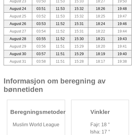
August 23
03:50
11:53
15:33
18:27
19:50
August 24
03:51
11:53
15:32
18:26
19:48
August 25
03:52
11:53
15:32
18:25
19:47
August 26
03:53
11:52
15:31
18:24
19:46
August 27
03:54
11:52
15:31
18:22
19:44
August 28
03:55
11:52
15:30
18:21
19:43
August 29
03:56
11:51
15:29
18:20
19:41
August 30
03:57
11:51
15:29
18:19
19:40
August 31
03:58
11:51
15:28
18:17
19:38
Informasjon om beregning av
bønnetiden
Beregningsmetoder
Vinkler
Muslim World League
Fajr: 18 °
Isha: 17 °