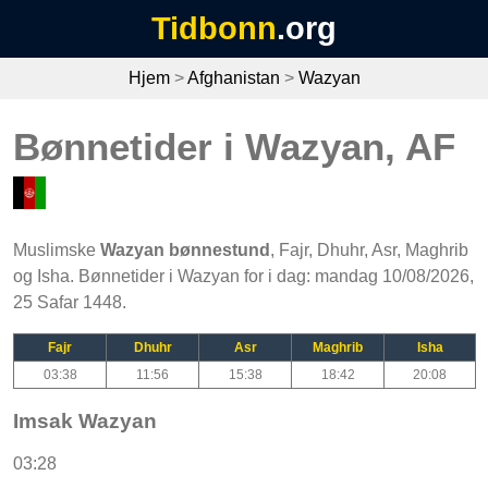
Tidbonn
.org
Hjem
>
Afghanistan
>
Wazyan
Bønnetider i Wazyan, AF
Muslimske
Wazyan bønnestund
, Fajr, Dhuhr, Asr, Maghrib
og Isha. Bønnetider i Wazyan for i dag: mandag 10/08/2026,
25 Safar 1448.
Fajr
Dhuhr
Asr
Maghrib
Isha
03:38
11:56
15:38
18:42
20:08
Imsak Wazyan
03:28