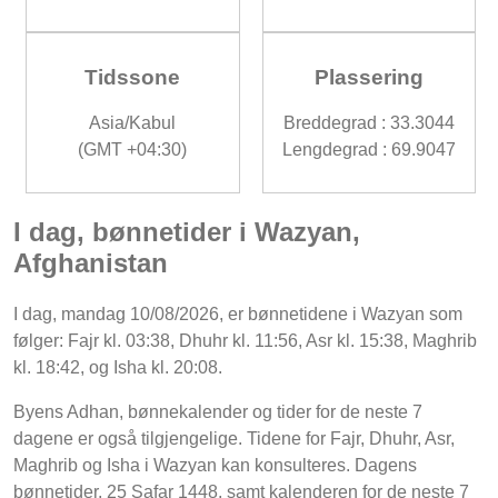
Tidssone
Plassering
Asia/Kabul
Breddegrad : 33.3044
(GMT +04:30)
Lengdegrad : 69.9047
I dag, bønnetider i Wazyan,
Afghanistan
I dag, mandag 10/08/2026, er bønnetidene i Wazyan som
følger: Fajr kl. 03:38, Dhuhr kl. 11:56, Asr kl. 15:38, Maghrib
kl. 18:42, og Isha kl. 20:08.
Byens Adhan, bønnekalender og tider for de neste 7
dagene er også tilgjengelige. Tidene for Fajr, Dhuhr, Asr,
Maghrib og Isha i Wazyan kan konsulteres. Dagens
bønnetider, 25 Safar 1448, samt kalenderen for de neste 7