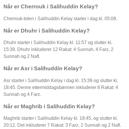
Når er Cherrouk i Salihuddin Kelay?
Cherrouk-tiden i Salihuddin Kelay starter i dag kl. 05:08.
Når er Dhuhr i Salihuddin Kelay?
Dhuhr starter i Salihuddin Kelay kl. 11:57 og slutter kl.
15:39. Dhuhr inkluderer 12 Rakat: 4 Sunnah, 4 Farz, 2
Sunnah og 2 Nafl.
Når er Asr i Salihuddin Kelay?
Asr starter i Salihuddin Kelay i dag kl. 15:39 og slutter kl.
18:45. Denne ettermiddagsbønnen inkluderer 8 Rakat: 4
Sunnah og 4 Farz.
Når er Maghrib i Salihuddin Kelay?
Maghrib starter i Salihuddin Kelay kl. 18:45, og slutter kl.
20:12. Det inkluderer 7 Rakat: 3 Farz, 2 Sunnah og 2 Nafl.