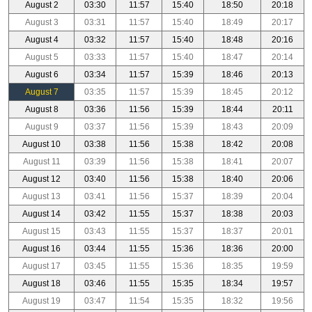
August 2
03:30
11:57
15:40
18:50
20:18
August 3
03:31
11:57
15:40
18:49
20:17
August 4
03:32
11:57
15:40
18:48
20:16
August 5
03:33
11:57
15:40
18:47
20:14
August 6
03:34
11:57
15:39
18:46
20:13
August 7
03:35
11:57
15:39
18:45
20:12
August 8
03:36
11:56
15:39
18:44
20:11
August 9
03:37
11:56
15:39
18:43
20:09
August 10
03:38
11:56
15:38
18:42
20:08
August 11
03:39
11:56
15:38
18:41
20:07
August 12
03:40
11:56
15:38
18:40
20:06
August 13
03:41
11:56
15:37
18:39
20:04
August 14
03:42
11:55
15:37
18:38
20:03
August 15
03:43
11:55
15:37
18:37
20:01
August 16
03:44
11:55
15:36
18:36
20:00
August 17
03:45
11:55
15:36
18:35
19:59
August 18
03:46
11:55
15:35
18:34
19:57
August 19
03:47
11:54
15:35
18:32
19:56