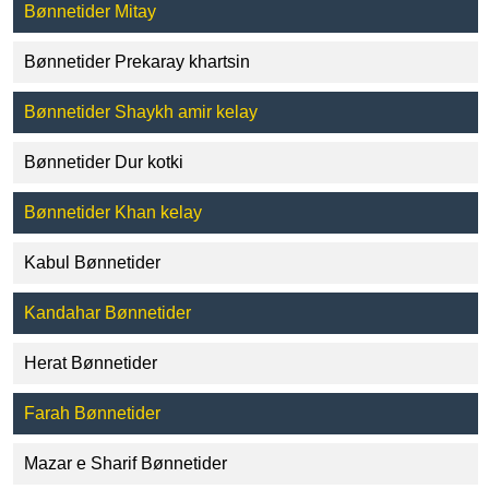
Bønnetider Mitay
Bønnetider Prekaray khartsin
Bønnetider Shaykh amir kelay
Bønnetider Dur kotki
Bønnetider Khan kelay
Kabul Bønnetider
Kandahar Bønnetider
Herat Bønnetider
Farah Bønnetider
Mazar e Sharif Bønnetider