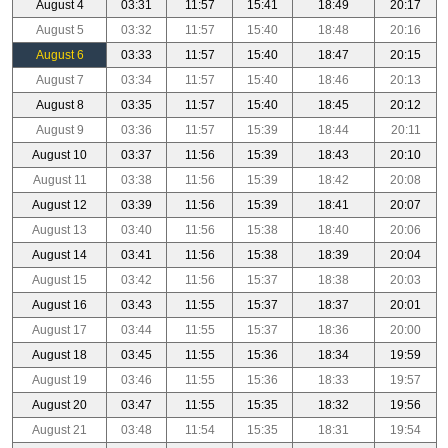
August 4
03:31
11:57
15:41
18:49
20:17
August 5
03:32
11:57
15:40
18:48
20:16
August 6
03:33
11:57
15:40
18:47
20:15
August 7
03:34
11:57
15:40
18:46
20:13
August 8
03:35
11:57
15:40
18:45
20:12
August 9
03:36
11:57
15:39
18:44
20:11
August 10
03:37
11:56
15:39
18:43
20:10
August 11
03:38
11:56
15:39
18:42
20:08
August 12
03:39
11:56
15:39
18:41
20:07
August 13
03:40
11:56
15:38
18:40
20:06
August 14
03:41
11:56
15:38
18:39
20:04
August 15
03:42
11:56
15:37
18:38
20:03
August 16
03:43
11:55
15:37
18:37
20:01
August 17
03:44
11:55
15:37
18:36
20:00
August 18
03:45
11:55
15:36
18:34
19:59
August 19
03:46
11:55
15:36
18:33
19:57
August 20
03:47
11:55
15:35
18:32
19:56
August 21
03:48
11:54
15:35
18:31
19:54