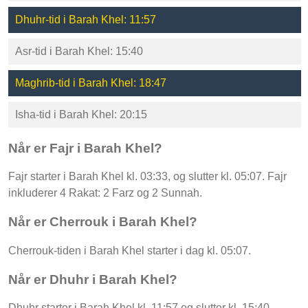
Dhuhr-tid i Barah Khel: 11:57
Asr-tid i Barah Khel: 15:40
Maghrib-tid i Barah Khel: 18:47
Isha-tid i Barah Khel: 20:15
Når er Fajr i Barah Khel?
Fajr starter i Barah Khel kl. 03:33, og slutter kl. 05:07. Fajr
inkluderer 4 Rakat: 2 Farz og 2 Sunnah.
Når er Cherrouk i Barah Khel?
Cherrouk-tiden i Barah Khel starter i dag kl. 05:07.
Når er Dhuhr i Barah Khel?
Dhuhr starter i Barah Khel kl. 11:57 og slutter kl. 15:40.