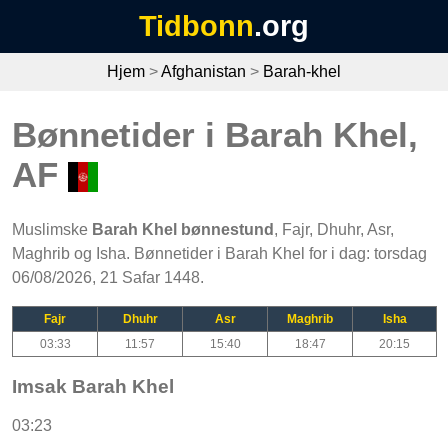
Tidbonn
.org
Hjem
>
Afghanistan
>
Barah-khel
Bønnetider i Barah Khel,
AF
Muslimske
Barah Khel bønnestund
, Fajr, Dhuhr, Asr,
Maghrib og Isha. Bønnetider i Barah Khel for i dag: torsdag
06/08/2026, 21 Safar 1448.
Fajr
Dhuhr
Asr
Maghrib
Isha
03:33
11:57
15:40
18:47
20:15
Imsak Barah Khel
03:23