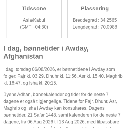
Tidssone
Plassering
Asia/Kabul
Breddegrad : 34.2565
(GMT +04:30)
Lengdegrad : 70.0988
I dag, bønnetider i Awday,
Afghanistan
I dag, torsdag 06/08/2026, er bønnetidene i Awday som
følger: Fajr kl. 03:29, Dhuhr kl. 11:56, Asr kl. 15:40, Maghrib
kl. 18:47, og Isha kl. 20:15.
Byens Adhan, bønnekalender og tider for de neste 7
dagene er også tilgjengelige. Tidene for Fajr, Dhuhr, Asr,
Maghrib og Isha i Awday kan konsulteres. Dagens
bønnetider, 21 Safar 1448, samt kalenderen for de neste 7
dagene, fra 06 Aug 2026 til 13 Aug 2026, med tilpassbare