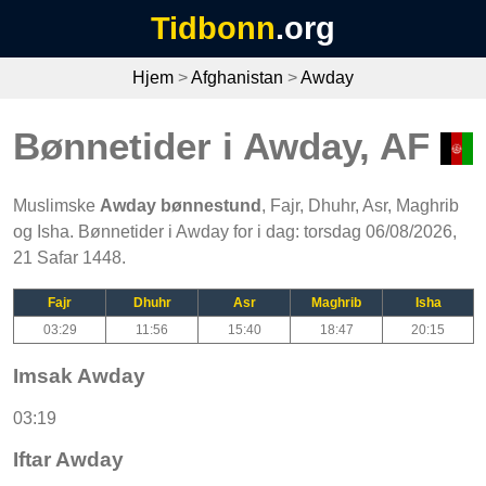
Tidbonn
.org
Hjem
>
Afghanistan
>
Awday
Bønnetider i Awday, AF
Muslimske
Awday bønnestund
, Fajr, Dhuhr, Asr, Maghrib
og Isha. Bønnetider i Awday for i dag: torsdag 06/08/2026,
21 Safar 1448.
Fajr
Dhuhr
Asr
Maghrib
Isha
03:29
11:56
15:40
18:47
20:15
Imsak Awday
03:19
Iftar Awday