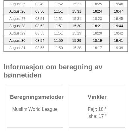
August 25
03:49
11:52
15:32
18:25
19:48
August 26
03:50
11:51
15:31
18:24
19:47
August 27
03:51
11:51
15:31
18:23
19:45
August 28
03:52
11:51
15:30
18:21
19:44
August 29
03:53
11:51
15:29
18:20
19:42
August 30
03:54
11:50
15:29
18:19
19:41
August 31
03:55
11:50
15:28
18:17
19:39
Informasjon om beregning av
bønnetiden
Beregningsmetoder
Vinkler
Muslim World League
Fajr: 18 °
Isha: 17 °