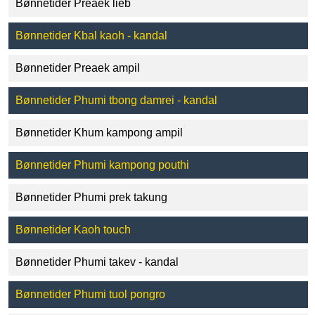
Bønnetider Preaek lieb
Bønnetider Kbal kaoh - kandal
Bønnetider Preaek ampil
Bønnetider Phumi tbong damrei - kandal
Bønnetider Khum kampong ampil
Bønnetider Phumi kampong pouthi
Bønnetider Phumi prek takung
Bønnetider Kaoh touch
Bønnetider Phumi takev - kandal
Bønnetider Phumi tuol pongro