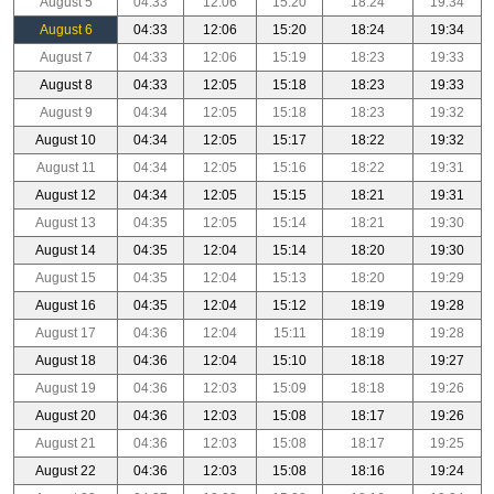
August 5
04:33
12:06
15:20
18:24
19:34
August 6
04:33
12:06
15:20
18:24
19:34
August 7
04:33
12:06
15:19
18:23
19:33
August 8
04:33
12:05
15:18
18:23
19:33
August 9
04:34
12:05
15:18
18:23
19:32
August 10
04:34
12:05
15:17
18:22
19:32
August 11
04:34
12:05
15:16
18:22
19:31
August 12
04:34
12:05
15:15
18:21
19:31
August 13
04:35
12:05
15:14
18:21
19:30
August 14
04:35
12:04
15:14
18:20
19:30
August 15
04:35
12:04
15:13
18:20
19:29
August 16
04:35
12:04
15:12
18:19
19:28
August 17
04:36
12:04
15:11
18:19
19:28
August 18
04:36
12:04
15:10
18:18
19:27
August 19
04:36
12:03
15:09
18:18
19:26
August 20
04:36
12:03
15:08
18:17
19:26
August 21
04:36
12:03
15:08
18:17
19:25
August 22
04:36
12:03
15:08
18:16
19:24