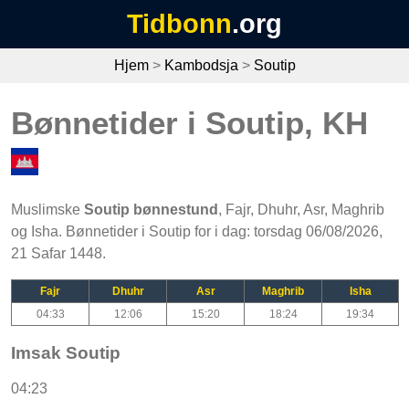
Tidbonn
.org
Hjem
>
Kambodsja
>
Soutip
Bønnetider i Soutip, KH
Muslimske
Soutip bønnestund
, Fajr, Dhuhr, Asr, Maghrib
og Isha. Bønnetider i Soutip for i dag: torsdag 06/08/2026,
21 Safar 1448.
Fajr
Dhuhr
Asr
Maghrib
Isha
04:33
12:06
15:20
18:24
19:34
Imsak Soutip
04:23