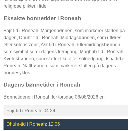
religiøse plikter i tide.
Eksakte bønnetider i Roneah
Fajr-tid i Roneah: Morgenbønnen, som markerer starten på
dagen, Dhuhr-tid i Roneah: Middagsbønnen, som utføres
etter solens zenit, Asr-tid i Roneah: Ettermiddagsbønnen,
som symboliserer dagens fremgang, Maghrib-tid i Roneah:
Kveldsbønnen, som starter like etter solnedgang, Isha-tid i
Roneah: Nattbønnen, som markerer slutten på dagens
bønnesyklus.
Dagens bønnetider i Roneah
Bønnetidene i Roneah for torsdag 06/08/2026 er:
Fajr-tid i Roneah: 04:34
Dhuhr-tid i Roneah: 12:06