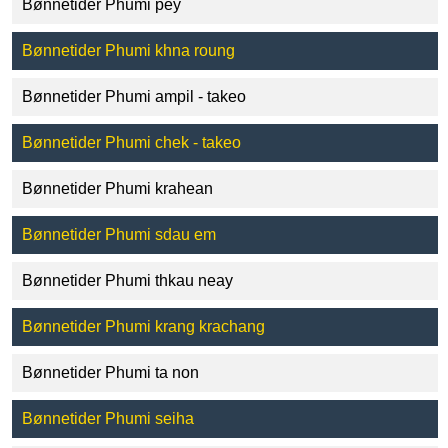
Bønnetider Phumi pey
Bønnetider Phumi khna roung
Bønnetider Phumi ampil - takeo
Bønnetider Phumi chek - takeo
Bønnetider Phumi krahean
Bønnetider Phumi sdau em
Bønnetider Phumi thkau neay
Bønnetider Phumi krang krachang
Bønnetider Phumi ta non
Bønnetider Phumi seiha