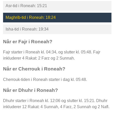
Asr-tid i Roneah: 15:21
Maghrib-tid i Roneah: 18:24
Isha-tid i Roneah: 19:34
Når er Fajr i Roneah?
Fajr starter i Roneah kl. 04:34, og slutter kl. 05:48. Fajr
inkluderer 4 Rakat: 2 Farz og 2 Sunnah.
Når er Cherrouk i Roneah?
Cherrouk-tiden i Roneah starter i dag kl. 05:48.
Når er Dhuhr i Roneah?
Dhuhr starter i Roneah kl. 12:06 og slutter kl. 15:21. Dhuhr
inkluderer 12 Rakat: 4 Sunnah, 4 Farz, 2 Sunnah og 2 Nafl.