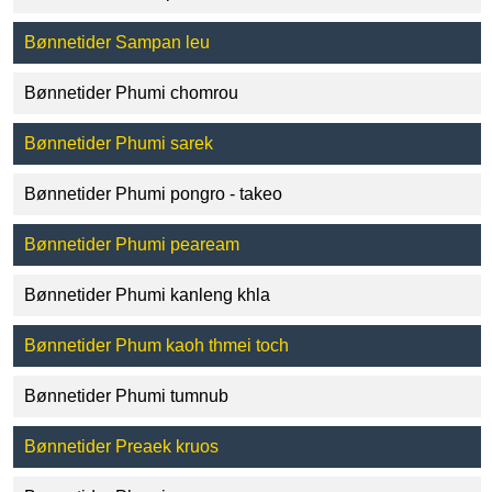
Bønnetider Sampan leu
Bønnetider Phumi chomrou
Bønnetider Phumi sarek
Bønnetider Phumi pongro - takeo
Bønnetider Phumi peaream
Bønnetider Phumi kanleng khla
Bønnetider Phum kaoh thmei toch
Bønnetider Phumi tumnub
Bønnetider Preaek kruos