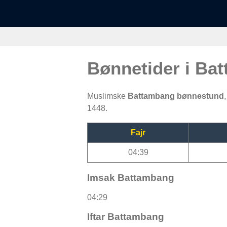
Bønnetider i Ba
Muslimske
Battambang bønnestund
1448.
Fajr
04:39
Imsak Battambang
04:29
Iftar Battambang