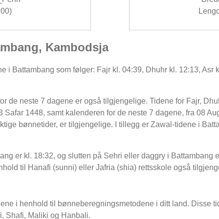
00)
Lengd
ttambang, Kambodsja
 i Battambang som følger: Fajr kl. 04:39, Dhuhr kl. 12:13, Asr kl
r de neste 7 dagene er også tilgjengelige. Tidene for Fajr, Dhu
 Safar 1448, samt kalenderen for de neste 7 dagene, fra 08 Aug
ge bønnetider, er tilgjengelige. I tillegg er Zawal-tidene i Batta
ang er kl. 18:32, og slutten på Sehri eller daggry i Battambang 
nhold til Hanafi (sunni) eller Jafria (shia) rettsskole også tilgje
dene i henhold til bønneberegningsmetodene i ditt land. Disse tid
, Shafi, Maliki og Hanbali.