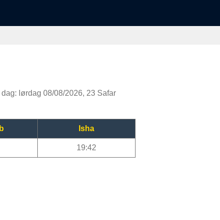
i dag: lørdag 08/08/2026, 23 Safar
b
Isha
19:42