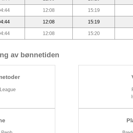
04:44
12:08
15:19
04:44
12:08
15:19
04:44
12:08
15:20
ng av bønnetiden
metoder
 League
ne
Pl
_Penh
Bred