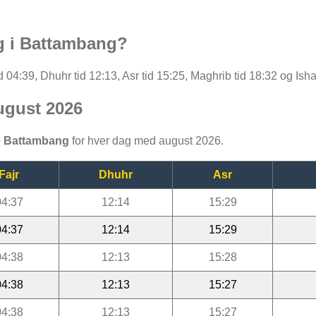
ag i Battambang?
 04:39, Dhuhr tid 12:13, Asr tid 15:25, Maghrib tid 18:32 og Isha
ugust 2026
e Battambang
for hver dag med august 2026.
Fajr
Dhuhr
Asr
04:37
12:14
15:29
04:37
12:14
15:29
04:38
12:13
15:28
04:38
12:13
15:27
04:38
12:13
15:27