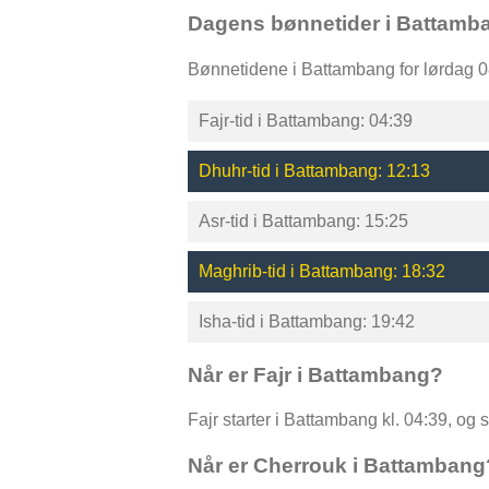
Dagens bønnetider i Battamb
Bønnetidene i Battambang for lørdag 0
Fajr-tid i Battambang: 04:39
Dhuhr-tid i Battambang: 12:13
Asr-tid i Battambang: 15:25
Maghrib-tid i Battambang: 18:32
Isha-tid i Battambang: 19:42
Når er Fajr i Battambang?
Fajr starter i Battambang kl. 04:39, og 
Når er Cherrouk i Battambang