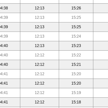
04:38
12:13
15:26
04:39
12:13
15:25
04:39
12:13
15:25
04:39
12:13
15:24
04:40
12:13
15:23
04:40
12:12
15:22
04:40
12:12
15:21
04:41
12:12
15:20
04:41
12:12
15:20
04:41
12:12
15:19
04:41
12:12
15:18