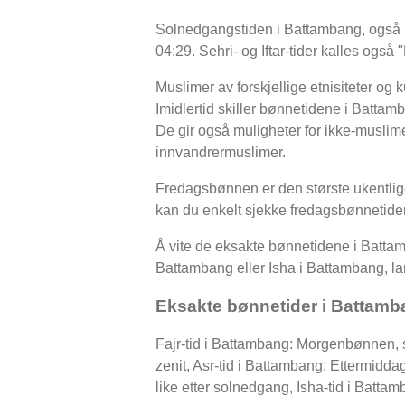
Solnedgangstiden i Battambang, også kje
04:29. Sehri- og Iftar-tider kalles o
Muslimer av forskjellige etnisiteter og
Imidlertid skiller bønnetidene i Battamb
De gir også muligheter for ikke-muslime
innvandrermuslimer.
Fredagsbønnen er den største ukentli
kan du enkelt sjekke fredagsbønnetide
Å vite de eksakte bønnetidene i Battamb
Battambang eller Isha i Battambang, lar
Eksakte bønnetider i Battam
Fajr-tid i Battambang: Morgenbønnen, 
zenit, Asr-tid i Battambang: Ettermid
like etter solnedgang, Isha-tid i Batt