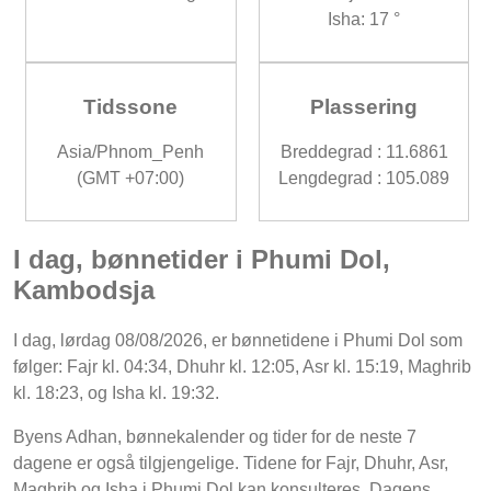
Isha: 17 °
Tidssone
Plassering
Asia/Phnom_Penh
Breddegrad : 11.6861
(GMT +07:00)
Lengdegrad : 105.089
I dag, bønnetider i Phumi Dol,
Kambodsja
I dag, lørdag 08/08/2026, er bønnetidene i Phumi Dol som
følger: Fajr kl. 04:34, Dhuhr kl. 12:05, Asr kl. 15:19, Maghrib
kl. 18:23, og Isha kl. 19:32.
Byens Adhan, bønnekalender og tider for de neste 7
dagene er også tilgjengelige. Tidene for Fajr, Dhuhr, Asr,
Maghrib og Isha i Phumi Dol kan konsulteres. Dagens