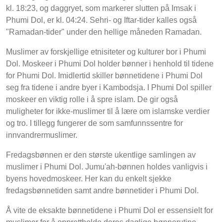
kl. 18:23, og daggryet, som markerer slutten på Imsak i
Phumi Dol, er kl. 04:24. Sehri- og Iftar-tider kalles også
"Ramadan-tider" under den hellige måneden Ramadan.
Muslimer av forskjellige etnisiteter og kulturer bor i Phumi
Dol. Moskeer i Phumi Dol holder bønner i henhold til tidene
for Phumi Dol. Imidlertid skiller bønnetidene i Phumi Dol
seg fra tidene i andre byer i Kambodsja. I Phumi Dol spiller
moskeer en viktig rolle i å spre islam. De gir også
muligheter for ikke-muslimer til å lære om islamske verdier
og tro. I tillegg fungerer de som samfunnssentre for
innvandrermuslimer.
Fredagsbønnen er den største ukentlige samlingen av
muslimer i Phumi Dol. Jumu'ah-bønnen holdes vanligvis i
byens hovedmoskeer. Her kan du enkelt sjekke
fredagsbønnetiden samt andre bønnetider i Phumi Dol.
Å vite de eksakte bønnetidene i Phumi Dol er essensielt for