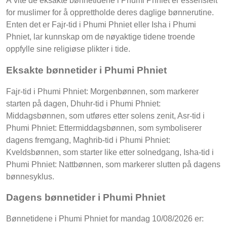
Å vite de eksakte bønnetidene i Phumi Phniet er essensielt
for muslimer for å opprettholde deres daglige bønnerutine.
Enten det er Fajr-tid i Phumi Phniet eller Isha i Phumi
Phniet, lar kunnskap om de nøyaktige tidene troende
oppfylle sine religiøse plikter i tide.
Eksakte bønnetider i Phumi Phniet
Fajr-tid i Phumi Phniet: Morgenbønnen, som markerer
starten på dagen, Dhuhr-tid i Phumi Phniet:
Middagsbønnen, som utføres etter solens zenit, Asr-tid i
Phumi Phniet: Ettermiddagsbønnen, som symboliserer
dagens fremgang, Maghrib-tid i Phumi Phniet:
Kveldsbønnen, som starter like etter solnedgang, Isha-tid i
Phumi Phniet: Nattbønnen, som markerer slutten på dagens
bønnesyklus.
Dagens bønnetider i Phumi Phniet
Bønnetidene i Phumi Phniet for mandag 10/08/2026 er: