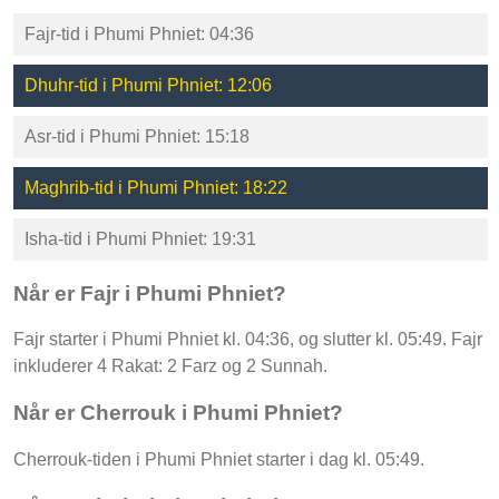
Fajr-tid i Phumi Phniet: 04:36
Dhuhr-tid i Phumi Phniet: 12:06
Asr-tid i Phumi Phniet: 15:18
Maghrib-tid i Phumi Phniet: 18:22
Isha-tid i Phumi Phniet: 19:31
Når er Fajr i Phumi Phniet?
Fajr starter i Phumi Phniet kl. 04:36, og slutter kl. 05:49. Fajr
inkluderer 4 Rakat: 2 Farz og 2 Sunnah.
Når er Cherrouk i Phumi Phniet?
Cherrouk-tiden i Phumi Phniet starter i dag kl. 05:49.