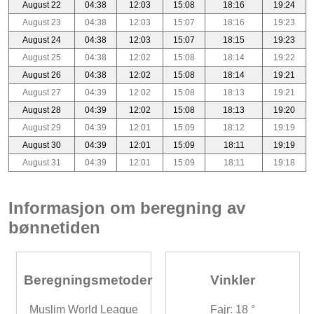
August 22
04:38
12:03
15:08
18:16
19:24
August 23
04:38
12:03
15:07
18:16
19:23
August 24
04:38
12:03
15:07
18:15
19:23
August 25
04:38
12:02
15:08
18:14
19:22
August 26
04:38
12:02
15:08
18:14
19:21
August 27
04:39
12:02
15:08
18:13
19:21
August 28
04:39
12:02
15:08
18:13
19:20
August 29
04:39
12:01
15:09
18:12
19:19
August 30
04:39
12:01
15:09
18:11
19:19
August 31
04:39
12:01
15:09
18:11
19:18
Informasjon om beregning av
bønnetiden
Beregningsmetoder
Vinkler
Muslim World League
Fajr: 18 °