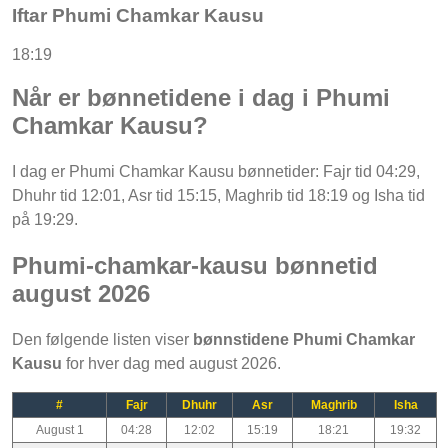
Iftar Phumi Chamkar Kausu
18:19
Når er bønnetidene i dag i Phumi
Chamkar Kausu?
I dag er Phumi Chamkar Kausu bønnetider: Fajr tid 04:29,
Dhuhr tid 12:01, Asr tid 15:15, Maghrib tid 18:19 og Isha tid
på 19:29.
Phumi-chamkar-kausu bønnetid
august 2026
Den følgende listen viser
bønnstidene Phumi Chamkar
Kausu
for hver dag med august 2026.
#
Fajr
Dhuhr
Asr
Maghrib
Isha
August 1
04:28
12:02
15:19
18:21
19:32