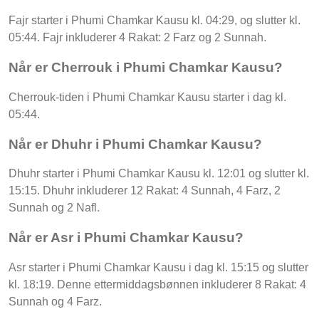
Fajr starter i Phumi Chamkar Kausu kl. 04:29, og slutter kl.
05:44. Fajr inkluderer 4 Rakat: 2 Farz og 2 Sunnah.
Når er Cherrouk i Phumi Chamkar Kausu?
Cherrouk-tiden i Phumi Chamkar Kausu starter i dag kl.
05:44.
Når er Dhuhr i Phumi Chamkar Kausu?
Dhuhr starter i Phumi Chamkar Kausu kl. 12:01 og slutter kl.
15:15. Dhuhr inkluderer 12 Rakat: 4 Sunnah, 4 Farz, 2
Sunnah og 2 Nafl.
Når er Asr i Phumi Chamkar Kausu?
Asr starter i Phumi Chamkar Kausu i dag kl. 15:15 og slutter
kl. 18:19. Denne ettermiddagsbønnen inkluderer 8 Rakat: 4
Sunnah og 4 Farz.