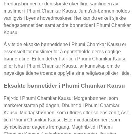
Fredagsbønnen er den største ukentlige samlingen av
muslimer i Phumi Chamkar Kausu. Jumu'ah-bønnen holdes
vanligvis i byens hovedmoskeer. Her kan du enkelt sjekke
fredagsbønnetiden samt andre bønnetider i Phumi Chamkar
Kausu.
Å vite de eksakte bønnetidene i Phumi Chamkar Kausu er
essensielt for muslimer for å opprettholde deres daglige
bønnerutine. Enten det er Fajr-tid i Phumi Chamkar Kausu
eller Isha i Phumi Chamkar Kausu, lar kunnskap om de
nøyaktige tidene troende oppfylle sine religiøse plikter i tide.
Eksakte bønnetider i Phumi Chamkar Kausu
Fajr-tid i Phumi Chamkar Kausu: Morgenbønnen, som
markerer starten på dagen, Dhuhr-tid i Phumi Chamkar
Kausu: Middagsbønnen, som utføres etter solens zenit, Asr-
tid i Phumi Chamkar Kausu: Ettermiddagsbønnen, som
symboliserer dagens fremgang, Maghrib-tid i Phumi