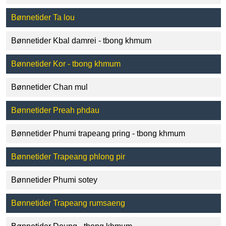
Bønnetider Ta lou
Bønnetider Kbal damrei - tbong khmum
Bønnetider Kor - tbong khmum
Bønnetider Chan mul
Bønnetider Preah phdau
Bønnetider Phumi trapeang pring - tbong khmum
Bønnetider Trapeang phlong pir
Bønnetider Phumi sotey
Bønnetider Trapeang rumsaeng