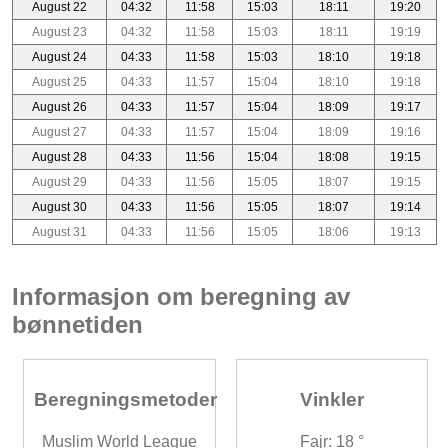
August 22
04:32
11:58
15:03
18:11
19:20
August 23
04:32
11:58
15:03
18:11
19:19
August 24
04:33
11:58
15:03
18:10
19:18
August 25
04:33
11:57
15:04
18:10
19:18
August 26
04:33
11:57
15:04
18:09
19:17
August 27
04:33
11:57
15:04
18:09
19:16
August 28
04:33
11:56
15:04
18:08
19:15
August 29
04:33
11:56
15:05
18:07
19:15
August 30
04:33
11:56
15:05
18:07
19:14
August 31
04:33
11:56
15:05
18:06
19:13
Informasjon om beregning av
bønnetiden
Beregningsmetoder
Vinkler
Muslim World League
Fajr: 18 °