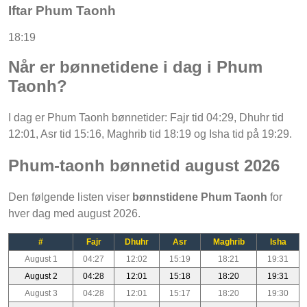
Iftar Phum Taonh
18:19
Når er bønnetidene i dag i Phum
Taonh?
I dag er Phum Taonh bønnetider: Fajr tid 04:29, Dhuhr tid
12:01, Asr tid 15:16, Maghrib tid 18:19 og Isha tid på 19:29.
Phum-taonh bønnetid august 2026
Den følgende listen viser
bønnstidene Phum Taonh
for
hver dag med august 2026.
#
Fajr
Dhuhr
Asr
Maghrib
Isha
August 1
04:27
12:02
15:19
18:21
19:31
August 2
04:28
12:01
15:18
18:20
19:31
August 3
04:28
12:01
15:17
18:20
19:30