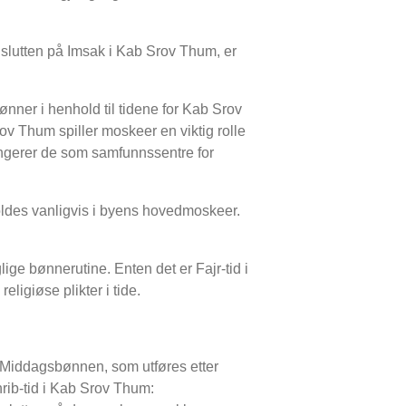
 slutten på Imsak i Kab Srov Thum, er
nner i henhold til tidene for Kab Srov
ov Thum spiller moskeer en viktig rolle
 fungerer de som samfunnssentre for
ldes vanligvis i byens hovedmoskeer.
ge bønnerutine. Enten det er Fajr-tid i
ligiøse plikter i tide.
 Middagsbønnen, som utføres etter
rib-tid i Kab Srov Thum: