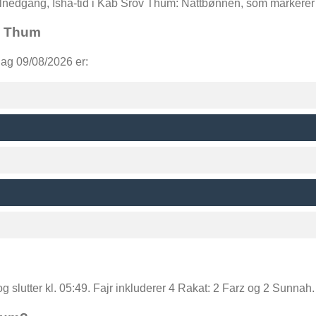
solnedgang, Isha-tid i Kab Srov Thum: Nattbønnen, som markere
v Thum
ag 09/08/2026 er:
og slutter kl. 05:49. Fajr inkluderer 4 Rakat: 2 Farz og 2 Sunnah.