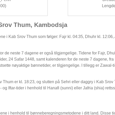
00)
Lengde
b Srov Thum, Kambodsja
e i Kab Srov Thum som følger: Fajr kl. 04:35, Dhuhr kl. 12:06, A
r de neste 7 dagene er også tilgjengelige. Tidene for Fajr, Dhuh
er, 24 Safar 1448, samt kalenderen for de neste 7 dagene, fra
sette nøyaktige bønnetider, er tilgjengelige. I tillegg er Zawal-t
ov Thum er kl. 18:23, og slutten på Sehri eller daggry i Kab Srov
 Iftar-tider i henhold til Hanafi (sunni) eller Jafria (shia) rett
dene i henhold til bønneberegningsmetodene i ditt land. Disse tid