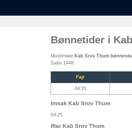
Bønnetider i Ka
Muslimske
Kab Srov Thum bønnest
Safar 1448.
Fajr
04:35
Imsak Kab Srov Thum
04:25
Iftar Kab Srov Thum