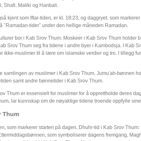
, Shafi, Maliki og Hanbali.
 kjent som Iftar-tiden, er kl. 18:23, og daggryet, som markerer
s også "Ramadan-tider" under den hellige måneden Ramadan.
 kulturer bor i Kab Srov Thum. Moskeer i Kab Srov Thum holder bø
Kab Srov Thum seg fra tidene i andre byer i Kambodsja. I Kab Sr
or ikke-muslimer til å lære om islamske verdier og tro. I tillegg
ge samlingen av muslimer i Kab Srov Thum. Jumu'ah-bønnen ho
tiden samt andre bønnetider i Kab Srov Thum.
v Thum er essensielt for muslimer for å opprettholde deres dagli
m, lar kunnskap om de nøyaktige tidene troende oppfylle sine re
ov Thum
n, som markerer starten på dagen, Dhuhr-tid i Kab Srov Thum:
: Ettermiddagsbønnen, som symboliserer dagens fremgang, Magh