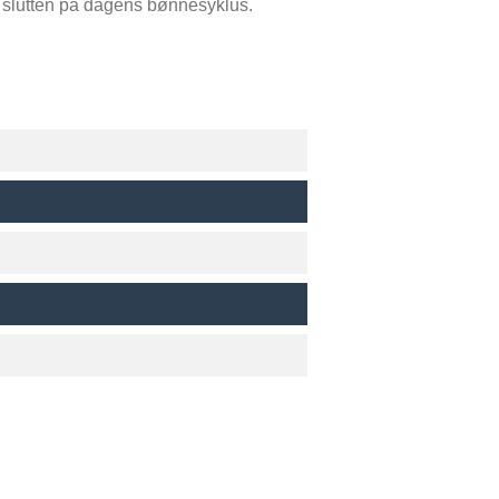
r slutten på dagens bønnesyklus.