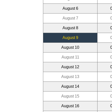
August 6
August 7
August 8
August 9
August 10
August 11
August 12
August 13
August 14
August 15
August 16