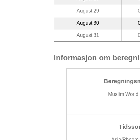
August 29
August 30
August 31
Informasjon om beregni
Beregnings
Muslim World
Tidsso
Asia/Phnom