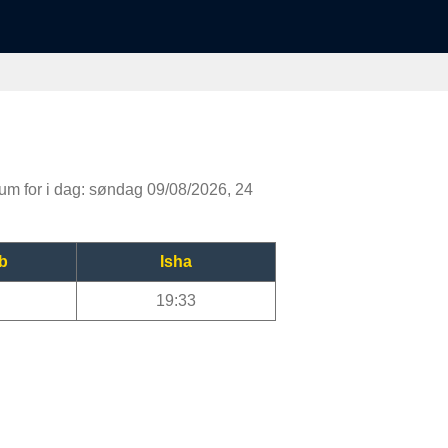
hum for i dag: søndag 09/08/2026, 24
b
Isha
19:33