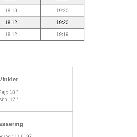
18:13
19:20
18:12
19:20
18:12
19:19
Vinkler
Fajr: 18 °
Isha: 17 °
assering
grad : 11.6197