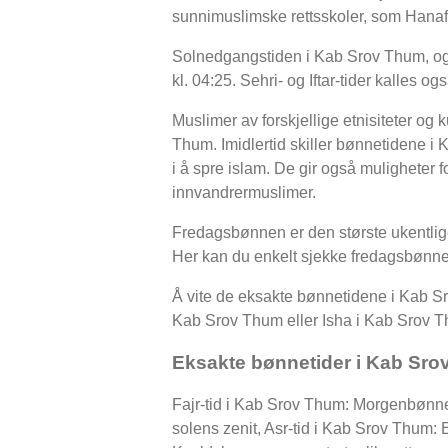
sunnimuslimske rettsskoler, som Hanafi
Solnedgangstiden i Kab Srov Thum, også
kl. 04:25. Sehri- og Iftar-tider kalle
Muslimer av forskjellige etnisiteter og
Thum. Imidlertid skiller bønnetidene i 
i å spre islam. De gir også muligheter f
innvandrermuslimer.
Fredagsbønnen er den største ukentli
Her kan du enkelt sjekke fredagsbønne
Å vite de eksakte bønnetidene i Kab Sro
Kab Srov Thum eller Isha i Kab Srov Thu
Eksakte bønnetider i Kab Sr
Fajr-tid i Kab Srov Thum: Morgenbønne
solens zenit, Asr-tid i Kab Srov Thum