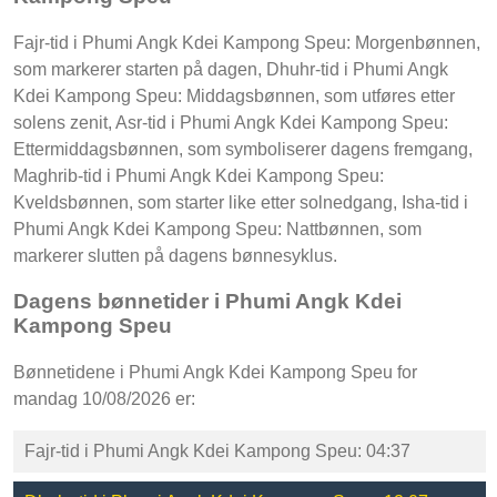
Fajr-tid i Phumi Angk Kdei Kampong Speu: Morgenbønnen,
som markerer starten på dagen, Dhuhr-tid i Phumi Angk
Kdei Kampong Speu: Middagsbønnen, som utføres etter
solens zenit, Asr-tid i Phumi Angk Kdei Kampong Speu:
Ettermiddagsbønnen, som symboliserer dagens fremgang,
Maghrib-tid i Phumi Angk Kdei Kampong Speu:
Kveldsbønnen, som starter like etter solnedgang, Isha-tid i
Phumi Angk Kdei Kampong Speu: Nattbønnen, som
markerer slutten på dagens bønnesyklus.
Dagens bønnetider i Phumi Angk Kdei
Kampong Speu
Bønnetidene i Phumi Angk Kdei Kampong Speu for
mandag 10/08/2026 er:
Fajr-tid i Phumi Angk Kdei Kampong Speu: 04:37