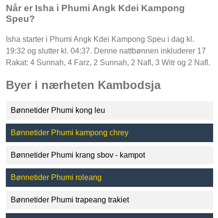
Når er Isha i Phumi Angk Kdei Kampong
Speu?
Isha starter i Phumi Angk Kdei Kampong Speu i dag kl.
19:32 og slutter kl. 04:37. Denne nattbønnen inkluderer 17
Rakat: 4 Sunnah, 4 Farz, 2 Sunnah, 2 Nafl, 3 Witr og 2 Nafl.
Byer i nærheten Kambodsja
Bønnetider Phumi kong leu
Bønnetider Phumi kampong chrey
Bønnetider Phumi krang sbov - kampot
Bønnetider Phumi roleang
Bønnetider Phumi trapeang trakiet