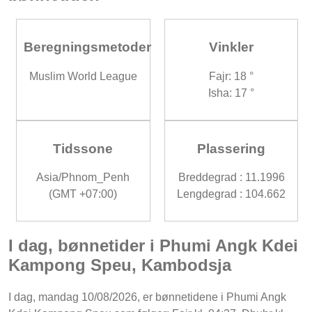
Beregningsmetoder
Vinkler
Muslim World League
Fajr: 18 °
Isha: 17 °
Tidssone
Plassering
Asia/Phnom_Penh
Breddegrad : 11.1996
(GMT +07:00)
Lengdegrad : 104.662
I dag, bønnetider i Phumi Angk Kdei
Kampong Speu, Kambodsja
I dag, mandag 10/08/2026, er bønnetidene i Phumi Angk