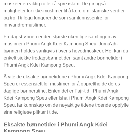
moskeer en viktig rolle i å spre islam. De gir også
muligheter for ikke-muslimer til å lære om islamske verdier
og tro. I tillegg fungerer de som samfunnssentre for
innvandrermuslimer.
Fredagsbønnen er den største ukentlige samlingen av
muslimer i Phumi Angk Kdei Kampong Speu. Jumu'ah-
bønnen holdes vanligvis i byens hovedmoskeer. Her kan du
enkelt sjekke fredagsbønnetiden samt andre bønnetider i
Phumi Angk Kdei Kampong Speu.
Å vite de eksakte bønnetidene i Phumi Angk Kdei Kampong
Speu er essensielt for muslimer for å opprettholde deres
daglige bønnerutine. Enten det er Fajr-tid i Phumi Angk
Kdei Kampong Speu eller Isha i Phumi Angk Kdei Kampong
Speu, lar kunnskap om de nøyaktige tidene troende oppfylle
sine religiøse plikter i tide.
Eksakte bønnetider i Phumi Angk Kdei
Kampong Speu