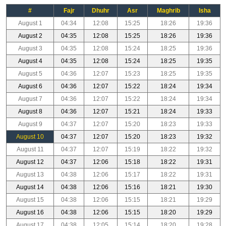
#
Fajr
Dhuhr
Asr
Maghrib
Isha
August 1
04:34
12:08
15:25
18:26
19:36
August 2
04:35
12:08
15:25
18:26
19:36
August 3
04:35
12:08
15:24
18:25
19:36
August 4
04:35
12:08
15:24
18:25
19:35
August 5
04:36
12:07
15:23
18:25
19:35
August 6
04:36
12:07
15:22
18:24
19:34
August 7
04:36
12:07
15:22
18:24
19:34
August 8
04:36
12:07
15:21
18:24
19:33
August 9
04:37
12:07
15:20
18:23
19:33
August 10
04:37
12:07
15:20
18:23
19:32
August 11
04:37
12:07
15:19
18:22
19:32
August 12
04:37
12:06
15:18
18:22
19:31
August 13
04:38
12:06
15:17
18:22
19:31
August 14
04:38
12:06
15:16
18:21
19:30
August 15
04:38
12:06
15:15
18:21
19:29
August 16
04:38
12:06
15:15
18:20
19:29
August 17
04:38
12:05
15:14
18:20
19:28