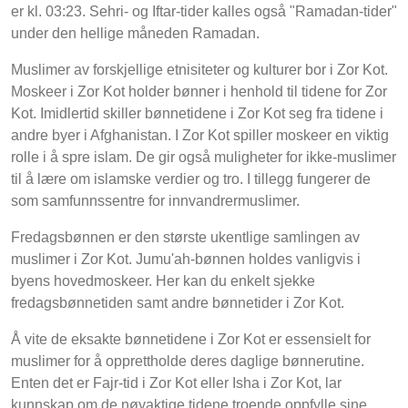
er kl. 03:23. Sehri- og Iftar-tider kalles også "Ramadan-tider"
under den hellige måneden Ramadan.
Muslimer av forskjellige etnisiteter og kulturer bor i Zor Kot.
Moskeer i Zor Kot holder bønner i henhold til tidene for Zor
Kot. Imidlertid skiller bønnetidene i Zor Kot seg fra tidene i
andre byer i Afghanistan. I Zor Kot spiller moskeer en viktig
rolle i å spre islam. De gir også muligheter for ikke-muslimer
til å lære om islamske verdier og tro. I tillegg fungerer de
som samfunnssentre for innvandrermuslimer.
Fredagsbønnen er den største ukentlige samlingen av
muslimer i Zor Kot. Jumu'ah-bønnen holdes vanligvis i
byens hovedmoskeer. Her kan du enkelt sjekke
fredagsbønnetiden samt andre bønnetider i Zor Kot.
Å vite de eksakte bønnetidene i Zor Kot er essensielt for
muslimer for å opprettholde deres daglige bønnerutine.
Enten det er Fajr-tid i Zor Kot eller Isha i Zor Kot, lar
kunnskap om de nøyaktige tidene troende oppfylle sine