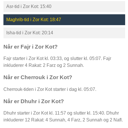
Asr-tid i Zor Kot: 15:40
Maghrib-tid i Zor Kot: 18:47
Isha-tid i Zor Kot: 20:14
Når er Fajr i Zor Kot?
Fajr starter i Zor Kot kl. 03:33, og slutter kl. 05:07. Fajr
inkluderer 4 Rakat: 2 Farz og 2 Sunnah.
Når er Cherrouk i Zor Kot?
Cherrouk-tiden i Zor Kot starter i dag kl. 05:07.
Når er Dhuhr i Zor Kot?
Dhuhr starter i Zor Kot kl. 11:57 og slutter kl. 15:40. Dhuhr
inkluderer 12 Rakat: 4 Sunnah, 4 Farz, 2 Sunnah og 2 Nafl.