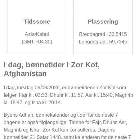
Tidssone
Plassering
Asia/Kabul
Breddegrad : 33.5415
(GMT +04:30)
Lengdegrad : 69.7345
I dag, bønnetider i Zor Kot,
Afghanistan
I dag, torsdag 06/08/2026, er bønnetidene i Zor Kot som
følger: Fajr kl. 03:33, Dhuhr kl. 11:57, Asr kl. 15:40, Maghrib
kl. 18:47, og Isha kl. 20:14.
Byens Adhan, bønnekalender og tider for de neste 7
dagene er også tilgjengelige. Tidene for Fajr, Dhuhr, Asr,
Maghrib og Isha i Zor Kot kan konsulteres. Dagens
bønnetider, 21 Safar 1448, samt kalenderen for de neste 7