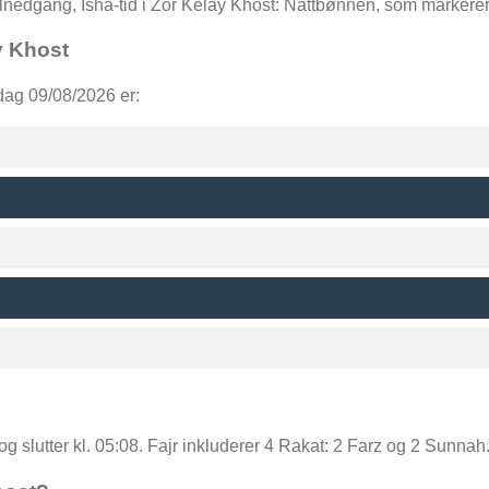
olnedgang, Isha-tid i Zor Kelay Khost: Nattbønnen, som markere
y Khost
dag 09/08/2026 er:
 og slutter kl. 05:08. Fajr inkluderer 4 Rakat: 2 Farz og 2 Sunnah