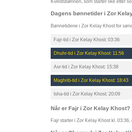
Kveldsbønnen, som starter like etter s
Dagens bønnetider i Zor Kela
Bønnetidene i Zor Kelay Khost for søn
Fajr-tid i Zor Kelay Khost: 03:36
Dhuhr-tid i Zor Kelay Khost: 11:56
Asr-tid i Zor Kelay Khost: 15:38
Maghrib-tid i Zor Kelay Khost: 18:43
Isha-tid i Zor Kelay Khost: 20:09
Når er Fajr i Zor Kelay Khost?
Fajr starter i Zor Kelay Khost kl. 03:36,