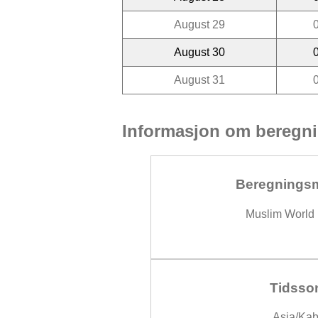
August 29
August 30
August 31
Informasjon om beregni
Beregnings
Muslim World
Tidsso
Asia/Kab