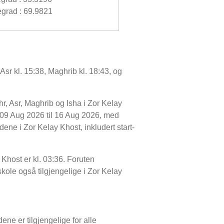
grad : 69.9821
Asr kl. 15:38, Maghrib kl. 18:43, og
r, Asr, Maghrib og Isha i Zor Kelay
 09 Aug 2026 til 16 Aug 2026, med
dene i Zor Kelay Khost, inkludert start-
 Khost er kl. 03:36. Foruten
sskole også tilgjengelige i Zor Kelay
ene er tilgjengelige for alle