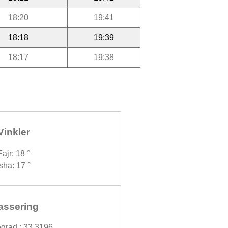
18:20
19:41
18:18
19:39
18:17
19:38
Vinkler
Fajr: 18 °
Isha: 17 °
assering
grad : 33.3196