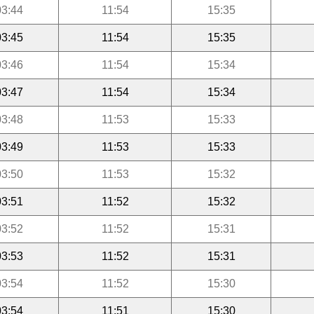
03:44
11:54
15:35
03:45
11:54
15:35
03:46
11:54
15:34
03:47
11:54
15:34
03:48
11:53
15:33
03:49
11:53
15:33
03:50
11:53
15:32
03:51
11:52
15:32
03:52
11:52
15:31
03:53
11:52
15:31
03:54
11:52
15:30
03:54
11:51
15:30