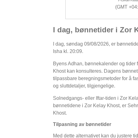
(GMT +04:
I dag, bønnetider i Zor
I dag, søndag 09/08/2026, er bønnetiden
Isha kl. 20:09.
Byens Adhan, bønnekalender og tider for
Khost kan konsulteres. Dagens bønneti
tilpassbare beregningsmetoder for å fast
og sluttdetaljer, tilgjengelige.
Solnedgangs- eller Iftar-tiden i Zor Kel
bønnetidene i Zor Kelay Khost, er Sehri- 
Khost.
Tilpasning av bønnetider
Med dette alternativet kan du justere ti