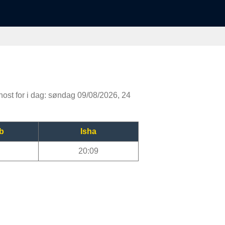
Khost for i dag: søndag 09/08/2026, 24
b
Isha
20:09