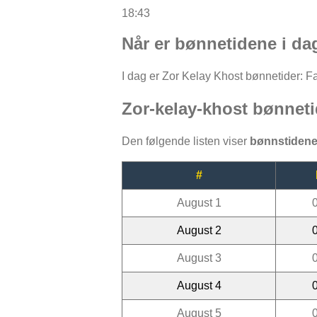
18:43
Når er bønnetidene i da
I dag er Zor Kelay Khost bønnetider: Faj
Zor-kelay-khost bønnet
Den følgende listen viser
bønnstidene
#
August 1
August 2
August 3
August 4
August 5