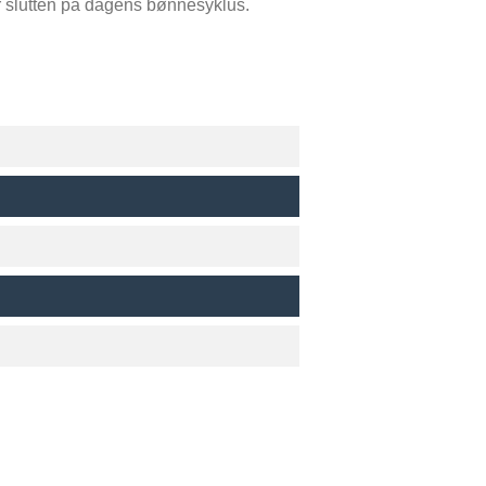
r slutten på dagens bønnesyklus.
.