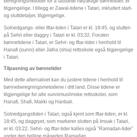
beregningsmetoder for å fastsette nøyaktige bønnetider, er
tilgjengelige. I tillegg er Zawal-tidene i Tatari, inkludert start-
og sluttdetaljer, tilgjengelige.
Solnedgangs- eller Iftar-tiden i Tatari er kl. 18:45, og slutten
på Sehri eller daggry i Tatari er kl. 03:32. Foruten
bønnetidene i Tatari, er Sehri- og Iftar-tider i henhold til
Hanafi (sunni) eller Jafria (shia) rettsskole også tilgjengelige
i Tatari.
Tilpasning av bønnetider
Med dette alternativet kan du justere tidene i henhold til
bønneberegningsmetodene i ditt land. Disse tidene er
tilgjengelige for alle sunnimuslimske rettsskoler, som
Hanafi, Shafi, Maliki og Hanbali.
Solnedgangstiden i Tatari, også kjent som Iftar-tiden, er kl.
18:45, og daggryet, som markerer slutten på Imsak i Tatari,
er kl. 03:22. Sehri- og Iftar-tider kalles også "Ramadan-tider"
under den hellige måneden Ramadan.