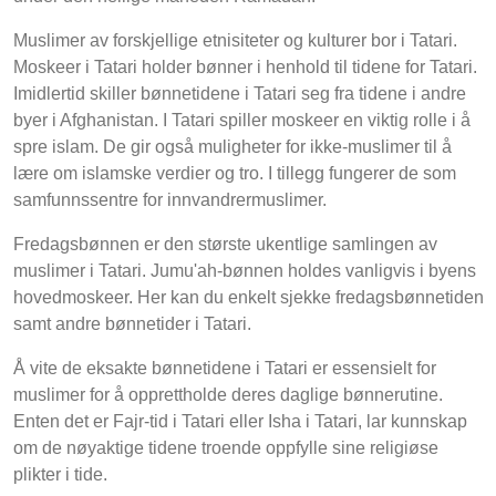
Muslimer av forskjellige etnisiteter og kulturer bor i Tatari.
Moskeer i Tatari holder bønner i henhold til tidene for Tatari.
Imidlertid skiller bønnetidene i Tatari seg fra tidene i andre
byer i Afghanistan. I Tatari spiller moskeer en viktig rolle i å
spre islam. De gir også muligheter for ikke-muslimer til å
lære om islamske verdier og tro. I tillegg fungerer de som
samfunnssentre for innvandrermuslimer.
Fredagsbønnen er den største ukentlige samlingen av
muslimer i Tatari. Jumu'ah-bønnen holdes vanligvis i byens
hovedmoskeer. Her kan du enkelt sjekke fredagsbønnetiden
samt andre bønnetider i Tatari.
Å vite de eksakte bønnetidene i Tatari er essensielt for
muslimer for å opprettholde deres daglige bønnerutine.
Enten det er Fajr-tid i Tatari eller Isha i Tatari, lar kunnskap
om de nøyaktige tidene troende oppfylle sine religiøse
plikter i tide.