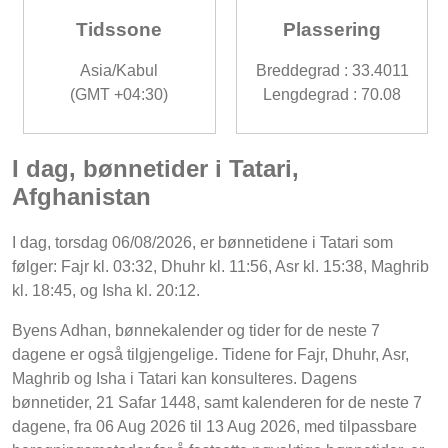
Tidssone
Plassering
Asia/Kabul
Breddegrad : 33.4011
(GMT +04:30)
Lengdegrad : 70.08
I dag, bønnetider i Tatari,
Afghanistan
I dag, torsdag 06/08/2026, er bønnetidene i Tatari som
følger: Fajr kl. 03:32, Dhuhr kl. 11:56, Asr kl. 15:38, Maghrib
kl. 18:45, og Isha kl. 20:12.
Byens Adhan, bønnekalender og tider for de neste 7
dagene er også tilgjengelige. Tidene for Fajr, Dhuhr, Asr,
Maghrib og Isha i Tatari kan konsulteres. Dagens
bønnetider, 21 Safar 1448, samt kalenderen for de neste 7
dagene, fra 06 Aug 2026 til 13 Aug 2026, med tilpassbare