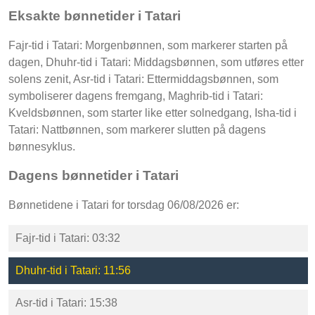
Eksakte bønnetider i Tatari
Fajr-tid i Tatari: Morgenbønnen, som markerer starten på
dagen, Dhuhr-tid i Tatari: Middagsbønnen, som utføres etter
solens zenit, Asr-tid i Tatari: Ettermiddagsbønnen, som
symboliserer dagens fremgang, Maghrib-tid i Tatari:
Kveldsbønnen, som starter like etter solnedgang, Isha-tid i
Tatari: Nattbønnen, som markerer slutten på dagens
bønnesyklus.
Dagens bønnetider i Tatari
Bønnetidene i Tatari for torsdag 06/08/2026 er:
Fajr-tid i Tatari: 03:32
Dhuhr-tid i Tatari: 11:56
Asr-tid i Tatari: 15:38