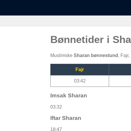
Bønnetider i Sh
Muslimske
Sharan bønnestund
, Fajr
Fajr
03:42
Imsak Sharan
03:32
Iftar Sharan
18:47