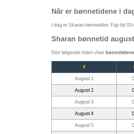
Når er bønnetidene i da
I dag er Sharan bønnetider: Fajr tid 03:
Sharan bønnetid august
Den følgende listen viser
bønnstidene
#
August 1
August 2
August 3
August 4
August 5