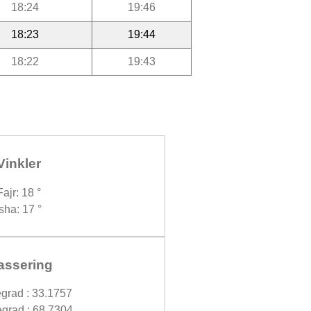
18:24
19:46
18:23
19:44
18:22
19:43
Vinkler
Fajr: 18 °
Isha: 17 °
assering
grad : 33.1757
grad : 68.7304