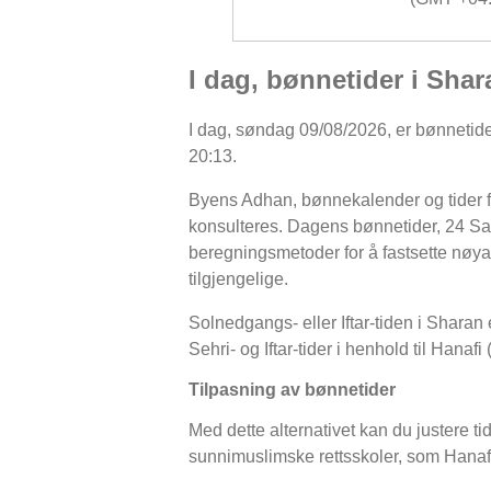
I dag, bønnetider i Sha
I dag, søndag 09/08/2026, er bønnetidene
20:13.
Byens Adhan, bønnekalender og tider fo
konsulteres. Dagens bønnetider, 24 Saf
beregningsmetoder for å fastsette nøyakti
tilgjengelige.
Solnedgangs- eller Iftar-tiden i Sharan 
Sehri- og Iftar-tider i henhold til Hanafi
Tilpasning av bønnetider
Med dette alternativet kan du justere ti
sunnimuslimske rettsskoler, som Hanafi