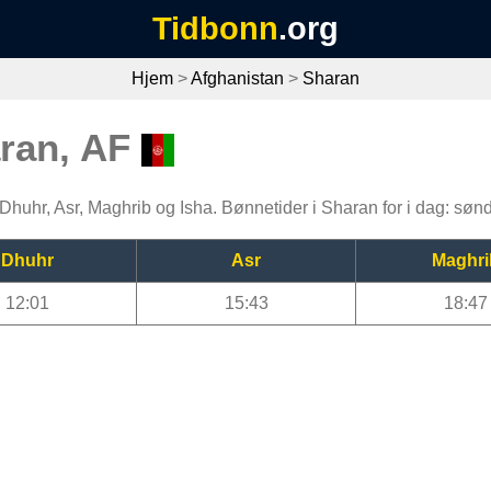
Tidbonn
.org
Hjem
>
Afghanistan
>
Sharan
aran, AF
, Dhuhr, Asr, Maghrib og Isha. Bønnetider i Sharan for i dag: sø
Dhuhr
Asr
Maghri
12:01
15:43
18:47