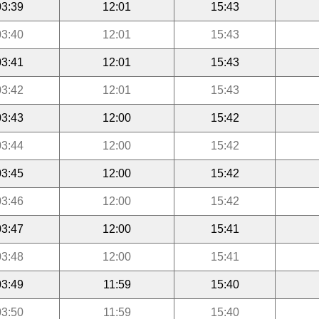
03:39
12:01
15:43
03:40
12:01
15:43
03:41
12:01
15:43
03:42
12:01
15:43
03:43
12:00
15:42
03:44
12:00
15:42
03:45
12:00
15:42
03:46
12:00
15:42
03:47
12:00
15:41
03:48
12:00
15:41
03:49
11:59
15:40
03:50
11:59
15:40