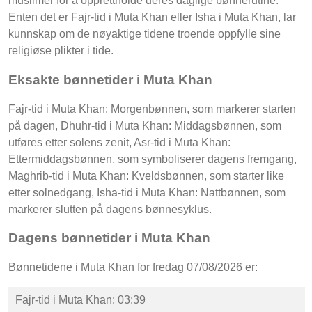
muslimer for å opprettholde deres daglige bønnerutine.
Enten det er Fajr-tid i Muta Khan eller Isha i Muta Khan, lar
kunnskap om de nøyaktige tidene troende oppfylle sine
religiøse plikter i tide.
Eksakte bønnetider i Muta Khan
Fajr-tid i Muta Khan: Morgenbønnen, som markerer starten
på dagen, Dhuhr-tid i Muta Khan: Middagsbønnen, som
utføres etter solens zenit, Asr-tid i Muta Khan:
Ettermiddagsbønnen, som symboliserer dagens fremgang,
Maghrib-tid i Muta Khan: Kveldsbønnen, som starter like
etter solnedgang, Isha-tid i Muta Khan: Nattbønnen, som
markerer slutten på dagens bønnesyklus.
Dagens bønnetider i Muta Khan
Bønnetidene i Muta Khan for fredag 07/08/2026 er:
Fajr-tid i Muta Khan: 03:39