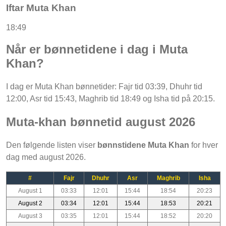
Iftar Muta Khan
18:49
Når er bønnetidene i dag i Muta
Khan?
I dag er Muta Khan bønnetider: Fajr tid 03:39, Dhuhr tid
12:00, Asr tid 15:43, Maghrib tid 18:49 og Isha tid på 20:15.
Muta-khan bønnetid august 2026
Den følgende listen viser
bønnstidene Muta Khan
for hver
dag med august 2026.
#
Fajr
Dhuhr
Asr
Maghrib
Isha
August 1
03:33
12:01
15:44
18:54
20:23
August 2
03:34
12:01
15:44
18:53
20:21
August 3
03:35
12:01
15:44
18:52
20:20