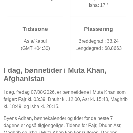
Isha: 17 °
Tidssone
Plassering
Asia/Kabul
Breddegrad : 33.24
(GMT +04:30)
Lengdegrad : 68.8663
I dag, bønnetider i Muta Khan,
Afghanistan
I dag, fredag 07/08/2026, er bønnetidene i Muta Khan som
følger: Fajr kl. 03:39, Dhuhr kl. 12:00, Asr kl. 15:43, Maghrib
kl. 18:49, og Isha kl. 20:15.
Byens Adhan, bønnekalender og tider for de neste 7
dagene er også tilgjengelige. Tidene for Fajr, Dhuhr, Asr,
Maghrib og Isha i Muta Khan kan konsulteres. Dagens