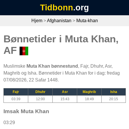
Tidbonn
.org
Hjem
>
Afghanistan
>
Muta-khan
Bønnetider i Muta Khan,
AF
Muslimske
Muta Khan bønnestund
, Fajr, Dhuhr, Asr,
Maghrib og Isha. Bønnetider i Muta Khan for i dag: fredag
07/08/2026, 22 Safar 1448.
Fajr
Dhuhr
Asr
Maghrib
Isha
03:39
12:00
15:43
18:49
20:15
Imsak Muta Khan
03:29