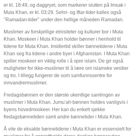
er kl. 18:49, og daggryet, som markerer slutten på Imsak i
Muta Khan, er kl. 03:29. Sehri- og Iftar-tider kalles også
"Ramadan-tider" under den hellige måneden Ramadan.
Muslimer av forskjellige etnisiteter og kulturer bor i Muta
Khan. Moskeer i Muta Khan holder bønner i henhold til
tidene for Muta Khan. Imidlertid skiller bønnetidene i Muta
Khan seg fra tidene i andre byer i Afghanistan. I Muta Khan
spiller moskeer en viktig rolle i å spre islam. De gir også
muligheter for ikke-muslimer til å lære om islamske verdier
og tro. I tillegg fungerer de som samfunnssentre for
innvandrermuslimer.
Fredagsbønnen er den største ukentlige samlingen av
muslimer i Muta Khan. Jumu'ah-bønnen holdes vanligvis i
byens hovedmoskeer. Her kan du enkelt sjekke
fredagsbønnetiden samt andre bønnetider i Muta Khan.
Å vite de eksakte bønnetidene i Muta Khan er essensielt for