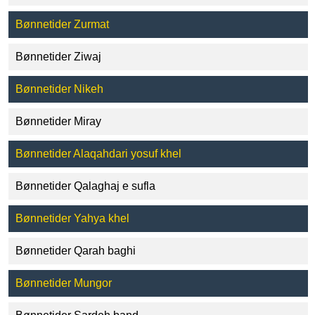
Bønnetider Zurmat
Bønnetider Ziwaj
Bønnetider Nikeh
Bønnetider Miray
Bønnetider Alaqahdari yosuf khel
Bønnetider Qalaghaj e sufla
Bønnetider Yahya khel
Bønnetider Qarah baghi
Bønnetider Mungor