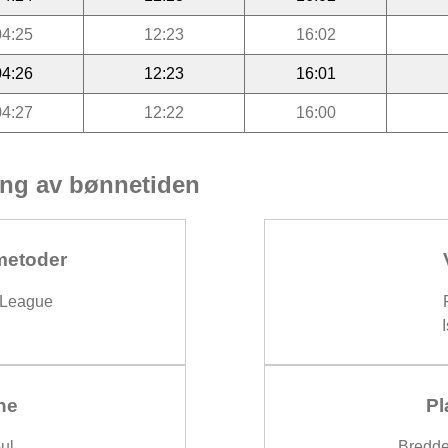
04:25
12:23
16:02
04:26
12:23
16:01
04:27
12:22
16:00
ng av bønnetiden
metoder
 League
ne
Pl
ul
Bredde