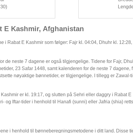
30)
Lengde
at E Kashmir, Afghanistan
e i Rabat E Kashmir som følger: Fajr kl. 04:04, Dhuhr kl. 12:28, 
r de neste 7 dagene er også tilgjengelige. Tidene for Fajr, Dhuh
tider, 23 Safar 1448, samt kalenderen for de neste 7 dagene, 
sette nøyaktige bønnetider, er tilgjengelige. I tillegg er Zawal-t
 Kashmir er kl. 19:17, og slutten på Sehri eller daggry i Rabat E
og Iftar-tider i henhold til Hanafi (sunni) eller Jafria (shia) ret
dene i henhold til bønneberegningsmetodene i ditt land. Disse tid