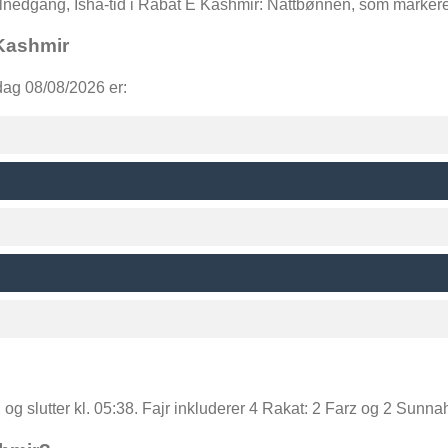
solnedgang, Isha-tid i Rabat E Kashmir: Nattbønnen, som marker
Kashmir
dag 08/08/2026 er:
, og slutter kl. 05:38. Fajr inkluderer 4 Rakat: 2 Farz og 2 Sunna