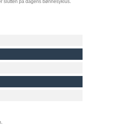
er slutten på dagens bønnesyklus.
h.