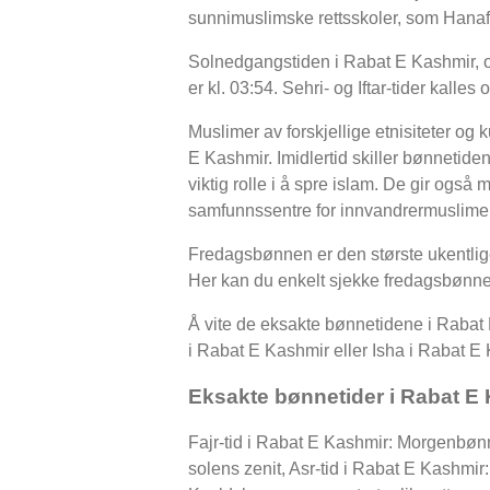
sunnimuslimske rettsskoler, som Hanafi
Solnedgangstiden i Rabat E Kashmir, og
er kl. 03:54. Sehri- og Iftar-tider ka
Muslimer av forskjellige etnisiteter og
E Kashmir. Imidlertid skiller bønnetide
viktig rolle i å spre islam. De gir også 
samfunnssentre for innvandrermuslimer
Fredagsbønnen er den største ukentli
Her kan du enkelt sjekke fredagsbønne
Å vite de eksakte bønnetidene i Rabat E
i Rabat E Kashmir eller Isha i Rabat E 
Eksakte bønnetider i Rabat E
Fajr-tid i Rabat E Kashmir: Morgenbøn
solens zenit, Asr-tid i Rabat E Kashm