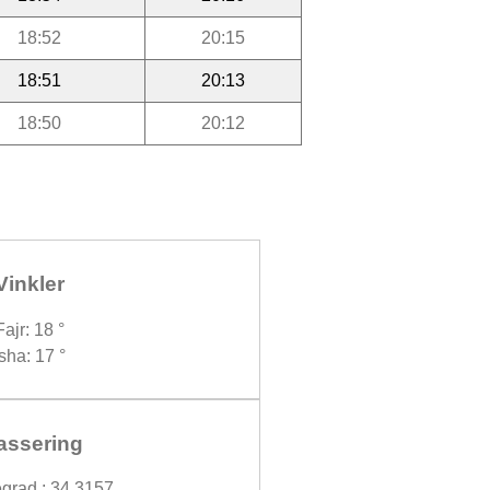
18:52
20:15
18:51
20:13
18:50
20:12
Vinkler
Fajr: 18 °
Isha: 17 °
assering
grad : 34.3157