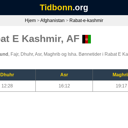
Tidbonn
.org
Hjem
>
Afghanistan
>
Rabat-e-kashmir
bat E Kashmir, AF
tund
, Fajr, Dhuhr, Asr, Maghrib og Isha. Bønnetider i Rabat E Ka
Dhuhr
Asr
Maghri
12:28
16:12
19:17