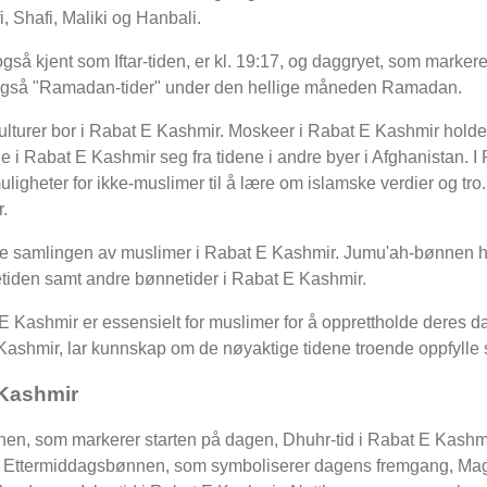
, Shafi, Maliki og Hanbali.
så kjent som Iftar-tiden, er kl. 19:17, og daggryet, som markere
lles også "Ramadan-tider" under den hellige måneden Ramadan.
 kulturer bor i Rabat E Kashmir. Moskeer i Rabat E Kashmir holder
ne i Rabat E Kashmir seg fra tidene i andre byer i Afghanistan. 
muligheter for ikke-muslimer til å lære om islamske verdier og tro.
.
ge samlingen av muslimer i Rabat E Kashmir. Jumu'ah-bønnen h
tiden samt andre bønnetider i Rabat E Kashmir.
 Kashmir er essensielt for muslimer for å opprettholde deres da
Kashmir, lar kunnskap om de nøyaktige tidene troende oppfylle sin
 Kashmir
nen, som markerer starten på dagen, Dhuhr-tid i Rabat E Kashm
ir: Ettermiddagsbønnen, som symboliserer dagens fremgang, Magh