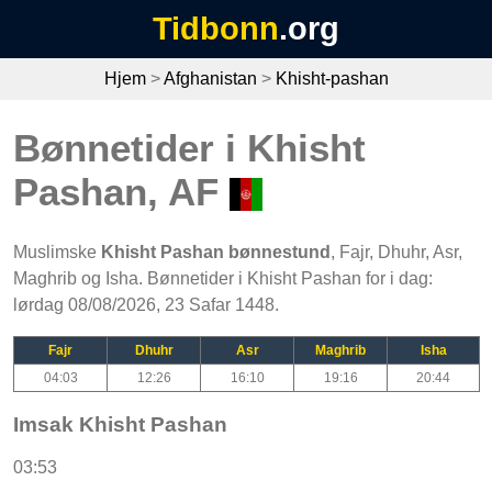
Tidbonn
.org
Hjem
>
Afghanistan
>
Khisht-pashan
Bønnetider i Khisht
Pashan, AF
Muslimske
Khisht Pashan bønnestund
, Fajr, Dhuhr, Asr,
Maghrib og Isha. Bønnetider i Khisht Pashan for i dag:
lørdag 08/08/2026, 23 Safar 1448.
Fajr
Dhuhr
Asr
Maghrib
Isha
04:03
12:26
16:10
19:16
20:44
Imsak Khisht Pashan
03:53