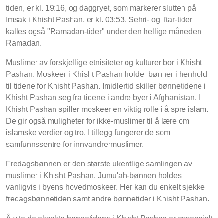
tiden, er kl. 19:16, og daggryet, som markerer slutten på
Imsak i Khisht Pashan, er kl. 03:53. Sehri- og Iftar-tider
kalles også "Ramadan-tider" under den hellige måneden
Ramadan.
Muslimer av forskjellige etnisiteter og kulturer bor i Khisht
Pashan. Moskeer i Khisht Pashan holder bønner i henhold
til tidene for Khisht Pashan. Imidlertid skiller bønnetidene i
Khisht Pashan seg fra tidene i andre byer i Afghanistan. I
Khisht Pashan spiller moskeer en viktig rolle i å spre islam.
De gir også muligheter for ikke-muslimer til å lære om
islamske verdier og tro. I tillegg fungerer de som
samfunnssentre for innvandrermuslimer.
Fredagsbønnen er den største ukentlige samlingen av
muslimer i Khisht Pashan. Jumu'ah-bønnen holdes
vanligvis i byens hovedmoskeer. Her kan du enkelt sjekke
fredagsbønnetiden samt andre bønnetider i Khisht Pashan.