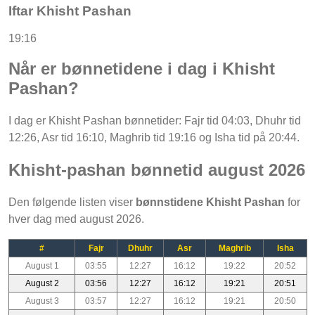
Iftar Khisht Pashan
19:16
Når er bønnetidene i dag i Khisht
Pashan?
I dag er Khisht Pashan bønnetider: Fajr tid 04:03, Dhuhr tid
12:26, Asr tid 16:10, Maghrib tid 19:16 og Isha tid på 20:44.
Khisht-pashan bønnetid august 2026
Den følgende listen viser
bønnstidene Khisht Pashan
for
hver dag med august 2026.
#
Fajr
Dhuhr
Asr
Maghrib
Isha
August 1
03:55
12:27
16:12
19:22
20:52
August 2
03:56
12:27
16:12
19:21
20:51
August 3
03:57
12:27
16:12
19:21
20:50