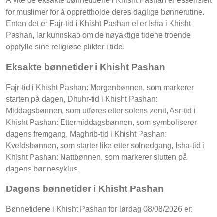
Å vite de eksakte bønnetidene i Khisht Pashan er essensielt
for muslimer for å opprettholde deres daglige bønnerutine.
Enten det er Fajr-tid i Khisht Pashan eller Isha i Khisht
Pashan, lar kunnskap om de nøyaktige tidene troende
oppfylle sine religiøse plikter i tide.
Eksakte bønnetider i Khisht Pashan
Fajr-tid i Khisht Pashan: Morgenbønnen, som markerer
starten på dagen, Dhuhr-tid i Khisht Pashan:
Middagsbønnen, som utføres etter solens zenit, Asr-tid i
Khisht Pashan: Ettermiddagsbønnen, som symboliserer
dagens fremgang, Maghrib-tid i Khisht Pashan:
Kveldsbønnen, som starter like etter solnedgang, Isha-tid i
Khisht Pashan: Nattbønnen, som markerer slutten på
dagens bønnesyklus.
Dagens bønnetider i Khisht Pashan
Bønnetidene i Khisht Pashan for lørdag 08/08/2026 er: