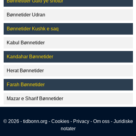
Bønnetider Gulo ye shotur
Bønnetider Udran
Bønnetider Kushk e saq
Kabul Bønnetider
Kandahar Bønnetider
Herat Bønnetider
Farah Bønnetider
Mazar e Sharif Bønnetider
© 2026 - tidbonn.org -
Cookies
-
Privacy
-
Om oss
-
Juridiske
notater