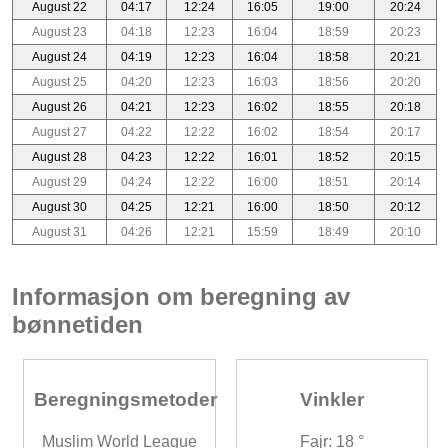
August 22
04:17
12:24
16:05
19:00
20:24
August 23
04:18
12:23
16:04
18:59
20:23
August 24
04:19
12:23
16:04
18:58
20:21
August 25
04:20
12:23
16:03
18:56
20:20
August 26
04:21
12:23
16:02
18:55
20:18
August 27
04:22
12:22
16:02
18:54
20:17
August 28
04:23
12:22
16:01
18:52
20:15
August 29
04:24
12:22
16:00
18:51
20:14
August 30
04:25
12:21
16:00
18:50
20:12
August 31
04:26
12:21
15:59
18:49
20:10
Informasjon om beregning av
bønnetiden
Beregningsmetoder
Vinkler
Muslim World League
Fajr: 18 °