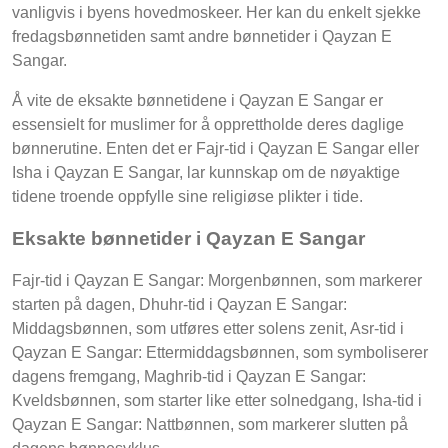
vanligvis i byens hovedmoskeer. Her kan du enkelt sjekke
fredagsbønnetiden samt andre bønnetider i Qayzan E
Sangar.
Å vite de eksakte bønnetidene i Qayzan E Sangar er
essensielt for muslimer for å opprettholde deres daglige
bønnerutine. Enten det er Fajr-tid i Qayzan E Sangar eller
Isha i Qayzan E Sangar, lar kunnskap om de nøyaktige
tidene troende oppfylle sine religiøse plikter i tide.
Eksakte bønnetider i Qayzan E Sangar
Fajr-tid i Qayzan E Sangar: Morgenbønnen, som markerer
starten på dagen, Dhuhr-tid i Qayzan E Sangar:
Middagsbønnen, som utføres etter solens zenit, Asr-tid i
Qayzan E Sangar: Ettermiddagsbønnen, som symboliserer
dagens fremgang, Maghrib-tid i Qayzan E Sangar:
Kveldsbønnen, som starter like etter solnedgang, Isha-tid i
Qayzan E Sangar: Nattbønnen, som markerer slutten på