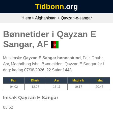
Tidbonn
.org
Hjem
>
Afghanistan
>
Qayzan-e-sangar
Bønnetider i Qayzan E
Sangar, AF
Muslimske
Qayzan E Sangar bønnestund
, Fajr, Dhuhr,
Asr, Maghrib og Isha. Bønnetider i Qayzan E Sangar for i
dag: fredag 07/08/2026, 22 Safar 1448.
Fajr
Dhuhr
Asr
Maghrib
Isha
04:02
12:27
16:11
19:17
20:45
Imsak Qayzan E Sangar
03:52