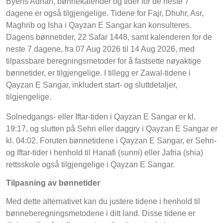
Byens Adhan, bønnekalender og tider for de neste 7
dagene er også tilgjengelige. Tidene for Fajr, Dhuhr, Asr,
Maghrib og Isha i Qayzan E Sangar kan konsulteres.
Dagens bønnetider, 22 Safar 1448, samt kalenderen for de
neste 7 dagene, fra 07 Aug 2026 til 14 Aug 2026, med
tilpassbare beregningsmetoder for å fastsette nøyaktige
bønnetider, er tilgjengelige. I tillegg er Zawal-tidene i
Qayzan E Sangar, inkludert start- og sluttdetaljer,
tilgjengelige.
Solnedgangs- eller Iftar-tiden i Qayzan E Sangar er kl.
19:17, og slutten på Sehri eller daggry i Qayzan E Sangar er
kl. 04:02. Foruten bønnetidene i Qayzan E Sangar, er Sehri-
og Iftar-tider i henhold til Hanafi (sunni) eller Jafria (shia)
rettsskole også tilgjengelige i Qayzan E Sangar.
Tilpasning av bønnetider
Med dette alternativet kan du justere tidene i henhold til
bønneberegningsmetodene i ditt land. Disse tidene er