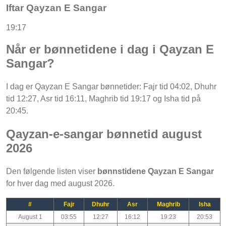
Iftar Qayzan E Sangar
19:17
Når er bønnetidene i dag i Qayzan E
Sangar?
I dag er Qayzan E Sangar bønnetider: Fajr tid 04:02, Dhuhr
tid 12:27, Asr tid 16:11, Maghrib tid 19:17 og Isha tid på
20:45.
Qayzan-e-sangar bønnetid august
2026
Den følgende listen viser
bønnstidene Qayzan E Sangar
for hver dag med august 2026.
#
Fajr
Dhuhr
Asr
Maghrib
Isha
August 1
03:55
12:27
16:12
19:23
20:53