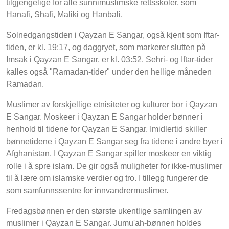
tilgjengelige for alle sunnimuslimske rettsskoler, som
Hanafi, Shafi, Maliki og Hanbali.
Solnedgangstiden i Qayzan E Sangar, også kjent som Iftar-
tiden, er kl. 19:17, og daggryet, som markerer slutten på
Imsak i Qayzan E Sangar, er kl. 03:52. Sehri- og Iftar-tider
kalles også "Ramadan-tider" under den hellige måneden
Ramadan.
Muslimer av forskjellige etnisiteter og kulturer bor i Qayzan
E Sangar. Moskeer i Qayzan E Sangar holder bønner i
henhold til tidene for Qayzan E Sangar. Imidlertid skiller
bønnetidene i Qayzan E Sangar seg fra tidene i andre byer i
Afghanistan. I Qayzan E Sangar spiller moskeer en viktig
rolle i å spre islam. De gir også muligheter for ikke-muslimer
til å lære om islamske verdier og tro. I tillegg fungerer de
som samfunnssentre for innvandrermuslimer.
Fredagsbønnen er den største ukentlige samlingen av
muslimer i Qayzan E Sangar. Jumu'ah-bønnen holdes