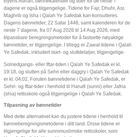
Byens Adhan, bønnekalender og tider for de neste 7
dagene er også tilgjengelige. Tidene for Fajr, Dhuhr, Asr,
Maghrib og Isha i Qalah Ye Safedak kan konsulteres.
Dagens bønnetider, 22 Safar 1448, samt kalenderen for de
neste 7 dagene, fra 07 Aug 2026 til 14 Aug 2026, med
tilpassbare beregningsmetoder for å fastsette nøyaktige
bønnetider, er tilgjengelige. I tillegg er Zawal-tidene i Qalah
Ye Safedak, inkludert start- og sluttdetaljer, tilgjengelige.
Solnedgangs- eller Iftar-tiden i Qalah Ye Safedak er kl.
19:18, og slutten på Sehri eller daggry i Qalah Ye Safedak
er kl. 04:02. Foruten bønnetidene i Qalah Ye Safedak, er
Sehri- og Iftar-tider i henhold til Hanafi (sunni) eller Jafria
(shia) rettsskole også tilgjengelige i Qalah Ye Safedak.
Tilpasning av bønnetider
Med dette alternativet kan du justere tidene i henhold til
bønneberegningsmetodene i ditt land. Disse tidene er
tilgjengelige for alle sunnimuslimske rettsskoler, som