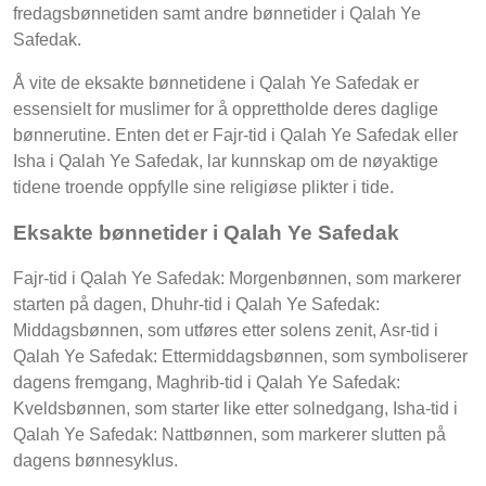
fredagsbønnetiden samt andre bønnetider i Qalah Ye
Safedak.
Å vite de eksakte bønnetidene i Qalah Ye Safedak er
essensielt for muslimer for å opprettholde deres daglige
bønnerutine. Enten det er Fajr-tid i Qalah Ye Safedak eller
Isha i Qalah Ye Safedak, lar kunnskap om de nøyaktige
tidene troende oppfylle sine religiøse plikter i tide.
Eksakte bønnetider i Qalah Ye Safedak
Fajr-tid i Qalah Ye Safedak: Morgenbønnen, som markerer
starten på dagen, Dhuhr-tid i Qalah Ye Safedak:
Middagsbønnen, som utføres etter solens zenit, Asr-tid i
Qalah Ye Safedak: Ettermiddagsbønnen, som symboliserer
dagens fremgang, Maghrib-tid i Qalah Ye Safedak:
Kveldsbønnen, som starter like etter solnedgang, Isha-tid i
Qalah Ye Safedak: Nattbønnen, som markerer slutten på
dagens bønnesyklus.