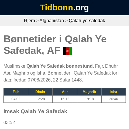
Tidbonn
.org
Hjem
>
Afghanistan
>
Qalah-ye-safedak
Bønnetider i Qalah Ye
Safedak, AF
Muslimske
Qalah Ye Safedak bønnestund
, Fajr, Dhuhr,
Asr, Maghrib og Isha. Bønnetider i Qalah Ye Safedak for i
dag: fredag 07/08/2026, 22 Safar 1448.
Fajr
Dhuhr
Asr
Maghrib
Isha
04:02
12:28
16:12
19:18
20:46
Imsak Qalah Ye Safedak
03:52