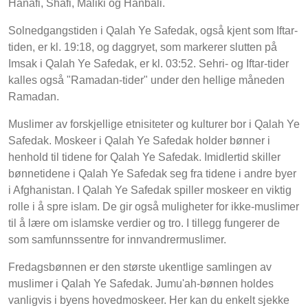
Hanafi, Shafi, Maliki og Hanbali.
Solnedgangstiden i Qalah Ye Safedak, også kjent som Iftar-
tiden, er kl. 19:18, og daggryet, som markerer slutten på
Imsak i Qalah Ye Safedak, er kl. 03:52. Sehri- og Iftar-tider
kalles også "Ramadan-tider" under den hellige måneden
Ramadan.
Muslimer av forskjellige etnisiteter og kulturer bor i Qalah Ye
Safedak. Moskeer i Qalah Ye Safedak holder bønner i
henhold til tidene for Qalah Ye Safedak. Imidlertid skiller
bønnetidene i Qalah Ye Safedak seg fra tidene i andre byer
i Afghanistan. I Qalah Ye Safedak spiller moskeer en viktig
rolle i å spre islam. De gir også muligheter for ikke-muslimer
til å lære om islamske verdier og tro. I tillegg fungerer de
som samfunnssentre for innvandrermuslimer.
Fredagsbønnen er den største ukentlige samlingen av
muslimer i Qalah Ye Safedak. Jumu'ah-bønnen holdes
vanligvis i byens hovedmoskeer. Her kan du enkelt sjekke