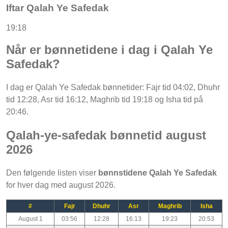
Iftar Qalah Ye Safedak
19:18
Når er bønnetidene i dag i Qalah Ye
Safedak?
I dag er Qalah Ye Safedak bønnetider: Fajr tid 04:02, Dhuhr
tid 12:28, Asr tid 16:12, Maghrib tid 19:18 og Isha tid på
20:46.
Qalah-ye-safedak bønnetid august
2026
Den følgende listen viser
bønnstidene Qalah Ye Safedak
for hver dag med august 2026.
#
Fajr
Dhuhr
Asr
Maghrib
Isha
August 1
03:56
12:28
16:13
19:23
20:53