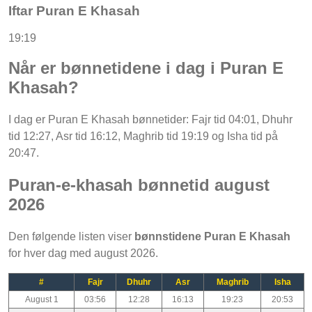
Iftar Puran E Khasah
19:19
Når er bønnetidene i dag i Puran E
Khasah?
I dag er Puran E Khasah bønnetider: Fajr tid 04:01, Dhuhr
tid 12:27, Asr tid 16:12, Maghrib tid 19:19 og Isha tid på
20:47.
Puran-e-khasah bønnetid august
2026
Den følgende listen viser
bønnstidene Puran E Khasah
for hver dag med august 2026.
#
Fajr
Dhuhr
Asr
Maghrib
Isha
August 1
03:56
12:28
16:13
19:23
20:53