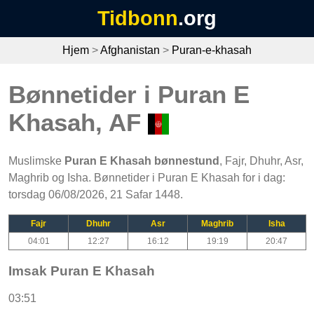
Tidbonn
.org
Hjem
>
Afghanistan
>
Puran-e-khasah
Bønnetider i Puran E
Khasah, AF
Muslimske
Puran E Khasah bønnestund
, Fajr, Dhuhr, Asr,
Maghrib og Isha. Bønnetider i Puran E Khasah for i dag:
torsdag 06/08/2026, 21 Safar 1448.
Fajr
Dhuhr
Asr
Maghrib
Isha
04:01
12:27
16:12
19:19
20:47
Imsak Puran E Khasah
03:51