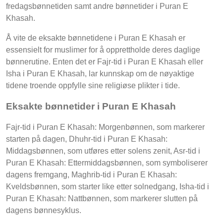
fredagsbønnetiden samt andre bønnetider i Puran E
Khasah.
Å vite de eksakte bønnetidene i Puran E Khasah er
essensielt for muslimer for å opprettholde deres daglige
bønnerutine. Enten det er Fajr-tid i Puran E Khasah eller
Isha i Puran E Khasah, lar kunnskap om de nøyaktige
tidene troende oppfylle sine religiøse plikter i tide.
Eksakte bønnetider i Puran E Khasah
Fajr-tid i Puran E Khasah: Morgenbønnen, som markerer
starten på dagen, Dhuhr-tid i Puran E Khasah:
Middagsbønnen, som utføres etter solens zenit, Asr-tid i
Puran E Khasah: Ettermiddagsbønnen, som symboliserer
dagens fremgang, Maghrib-tid i Puran E Khasah:
Kveldsbønnen, som starter like etter solnedgang, Isha-tid i
Puran E Khasah: Nattbønnen, som markerer slutten på
dagens bønnesyklus.