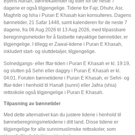
Byens Adhan, bønnekalender og tider for de neste 7
dagene er også tilgjengelige. Tidene for Fajr, Dhuhr, Asr,
Maghrib og Isha i Puran E Khasah kan konsulteres. Dagens
bønnetider, 21 Safar 1448, samt kalenderen for de neste 7
dagene, fra 06 Aug 2026 til 13 Aug 2026, med tilpassbare
beregningsmetoder for å fastsette nøyaktige bønnetider, er
tilgjengelige. I tillegg er Zawal-tidene i Puran E Khasah,
inkludert start- og sluttdetaljer, tilgjengelige.
Solnedgangs- eller Iftar-tiden i Puran E Khasah er kl. 19:19,
og slutten på Sehri eller daggry i Puran E Khasah er kl.
04:01. Foruten bønnetidene i Puran E Khasah, er Sehri- og
Iftar-tider i henhold til Hanafi (sunni) eller Jafria (shia)
rettsskole også tilgjengelige i Puran E Khasah.
Tilpasning av bønnetider
Med dette alternativet kan du justere tidene i henhold til
bønneberegningsmetodene i ditt land. Disse tidene er
tilgjengelige for alle sunnimuslimske rettsskoler, som