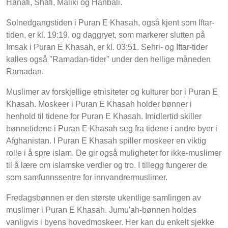
Hanafi, Shafi, Maliki og Hanbali.
Solnedgangstiden i Puran E Khasah, også kjent som Iftar-
tiden, er kl. 19:19, og daggryet, som markerer slutten på
Imsak i Puran E Khasah, er kl. 03:51. Sehri- og Iftar-tider
kalles også "Ramadan-tider" under den hellige måneden
Ramadan.
Muslimer av forskjellige etnisiteter og kulturer bor i Puran E
Khasah. Moskeer i Puran E Khasah holder bønner i
henhold til tidene for Puran E Khasah. Imidlertid skiller
bønnetidene i Puran E Khasah seg fra tidene i andre byer i
Afghanistan. I Puran E Khasah spiller moskeer en viktig
rolle i å spre islam. De gir også muligheter for ikke-muslimer
til å lære om islamske verdier og tro. I tillegg fungerer de
som samfunnssentre for innvandrermuslimer.
Fredagsbønnen er den største ukentlige samlingen av
muslimer i Puran E Khasah. Jumu'ah-bønnen holdes
vanligvis i byens hovedmoskeer. Her kan du enkelt sjekke