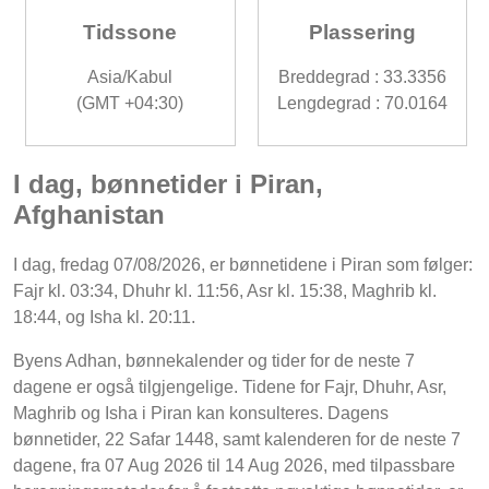
Tidssone
Plassering
Asia/Kabul
Breddegrad : 33.3356
(GMT +04:30)
Lengdegrad : 70.0164
I dag, bønnetider i Piran,
Afghanistan
I dag, fredag 07/08/2026, er bønnetidene i Piran som følger:
Fajr kl. 03:34, Dhuhr kl. 11:56, Asr kl. 15:38, Maghrib kl.
18:44, og Isha kl. 20:11.
Byens Adhan, bønnekalender og tider for de neste 7
dagene er også tilgjengelige. Tidene for Fajr, Dhuhr, Asr,
Maghrib og Isha i Piran kan konsulteres. Dagens
bønnetider, 22 Safar 1448, samt kalenderen for de neste 7
dagene, fra 07 Aug 2026 til 14 Aug 2026, med tilpassbare