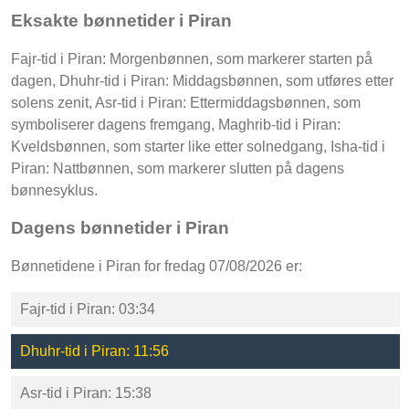
Eksakte bønnetider i Piran
Fajr-tid i Piran: Morgenbønnen, som markerer starten på
dagen, Dhuhr-tid i Piran: Middagsbønnen, som utføres etter
solens zenit, Asr-tid i Piran: Ettermiddagsbønnen, som
symboliserer dagens fremgang, Maghrib-tid i Piran:
Kveldsbønnen, som starter like etter solnedgang, Isha-tid i
Piran: Nattbønnen, som markerer slutten på dagens
bønnesyklus.
Dagens bønnetider i Piran
Bønnetidene i Piran for fredag 07/08/2026 er:
Fajr-tid i Piran: 03:34
Dhuhr-tid i Piran: 11:56
Asr-tid i Piran: 15:38