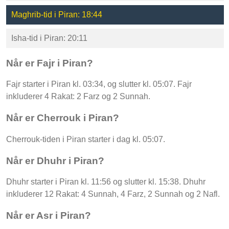
Maghrib-tid i Piran: 18:44
Isha-tid i Piran: 20:11
Når er Fajr i Piran?
Fajr starter i Piran kl. 03:34, og slutter kl. 05:07. Fajr
inkluderer 4 Rakat: 2 Farz og 2 Sunnah.
Når er Cherrouk i Piran?
Cherrouk-tiden i Piran starter i dag kl. 05:07.
Når er Dhuhr i Piran?
Dhuhr starter i Piran kl. 11:56 og slutter kl. 15:38. Dhuhr
inkluderer 12 Rakat: 4 Sunnah, 4 Farz, 2 Sunnah og 2 Nafl.
Når er Asr i Piran?