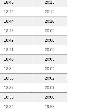
18:46
20:13
18:45
20:12
18:44
20:10
18:43
20:09
18:42
20:08
18:41
20:06
18:40
20:05
18:39
20:04
18:38
20:02
18:37
20:01
18:35
20:00
18:34
19:58