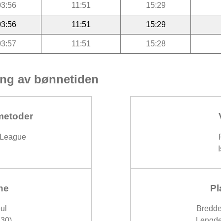
03:56
11:51
15:29
03:56
11:51
15:29
03:57
11:51
15:28
ng av bønnetiden
metoder
 League
ne
Pl
ul
Bredde
30)
Lengde