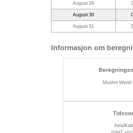
August 29
August 30
August 31
Informasjon om beregni
Beregnings
Muslim World
Tidsso
Asia/Kab
(GMT +04: