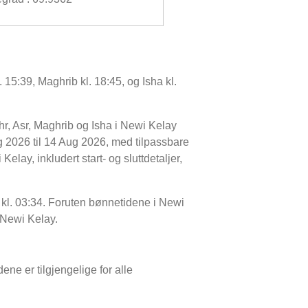
 15:39, Maghrib kl. 18:45, og Isha kl.
hr, Asr, Maghrib og Isha i Newi Kelay
 2026 til 14 Aug 2026, med tilpassbare
elay, inkludert start- og sluttdetaljer,
r kl. 03:34. Foruten bønnetidene i Newi
i Newi Kelay.
ene er tilgjengelige for alle