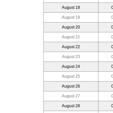
August 18
August 19
August 20
August 21
August 22
August 23
August 24
August 25
August 26
August 27
August 28