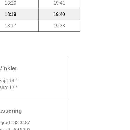
18:20
19:41
18:19
19:40
18:17
19:38
Vinkler
Fajr: 18 °
Isha: 17 °
assering
grad : 33.3487
grad : 69.9362