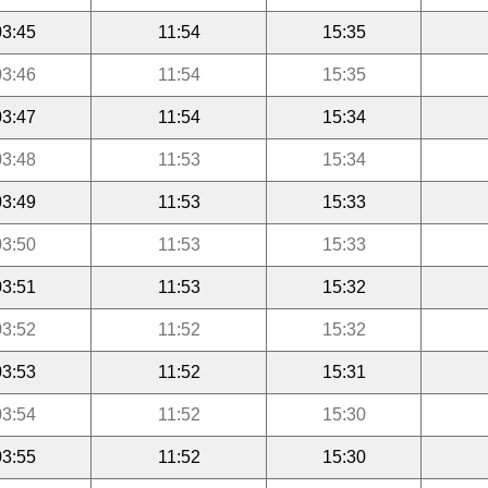
03:45
11:54
15:35
03:46
11:54
15:35
03:47
11:54
15:34
03:48
11:53
15:34
03:49
11:53
15:33
03:50
11:53
15:33
03:51
11:53
15:32
03:52
11:52
15:32
03:53
11:52
15:31
03:54
11:52
15:30
03:55
11:52
15:30