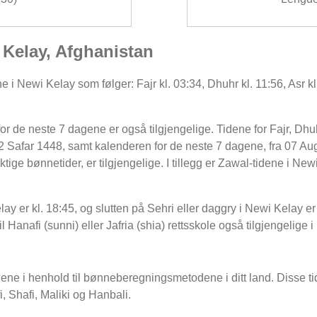
 Kelay, Afghanistan
 i Newi Kelay som følger: Fajr kl. 03:34, Dhuhr kl. 11:56, Asr kl.
r de neste 7 dagene er også tilgjengelige. Tidene for Fajr, Dhu
 Safar 1448, samt kalenderen for de neste 7 dagene, fra 07 Aug
ge bønnetider, er tilgjengelige. I tillegg er Zawal-tidene i Newi K
lay er kl. 18:45, og slutten på Sehri eller daggry i Newi Kelay e
til Hanafi (sunni) eller Jafria (shia) rettsskole også tilgjengelige 
dene i henhold til bønneberegningsmetodene i ditt land. Disse tid
, Shafi, Maliki og Hanbali.