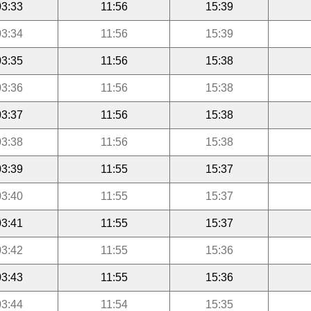
03:33
11:56
15:39
03:34
11:56
15:39
03:35
11:56
15:38
03:36
11:56
15:38
03:37
11:56
15:38
03:38
11:56
15:38
03:39
11:55
15:37
03:40
11:55
15:37
03:41
11:55
15:37
03:42
11:55
15:36
03:43
11:55
15:36
03:44
11:54
15:35