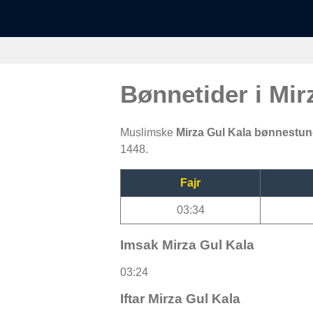
Bønnetider i Mir
Muslimske
Mirza Gul Kala bønnestu
1448.
Fajr
03:34
Imsak Mirza Gul Kala
03:24
Iftar Mirza Gul Kala