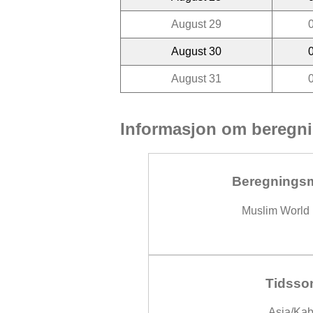
August 29
August 30
August 31
Informasjon om beregni
Beregnings
Muslim World
Tidsso
Asia/Kab