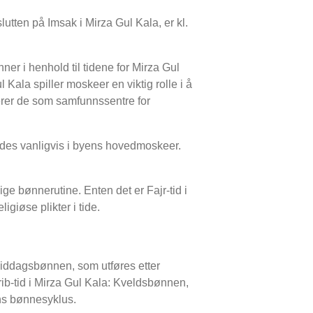
lutten på Imsak i Mirza Gul Kala, er kl.
ner i henhold til tidene for Mirza Gul
l Kala spiller moskeer en viktig rolle i å
ngerer de som samfunnssentre for
des vanligvis i byens hovedmoskeer.
ge bønnerutine. Enten det er Fajr-tid i
giøse plikter i tide.
Middagsbønnen, som utføres etter
ib-tid i Mirza Gul Kala: Kveldsbønnen,
ens bønnesyklus.