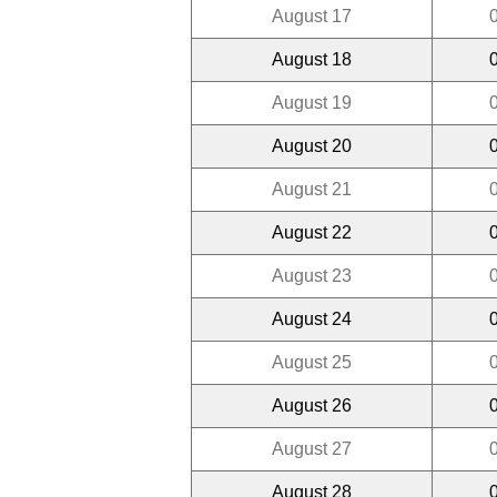
August 17
August 18
August 19
August 20
August 21
August 22
August 23
August 24
August 25
August 26
August 27
August 28