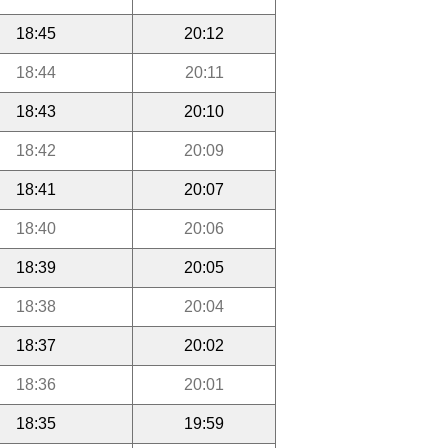
18:45
20:12
18:44
20:11
18:43
20:10
18:42
20:09
18:41
20:07
18:40
20:06
18:39
20:05
18:38
20:04
18:37
20:02
18:36
20:01
18:35
19:59