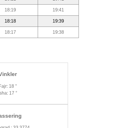
18:19
19:41
18:18
19:39
18:17
19:38
Vinkler
Fajr: 18 °
Isha: 17 °
assering
grad : 33.3774