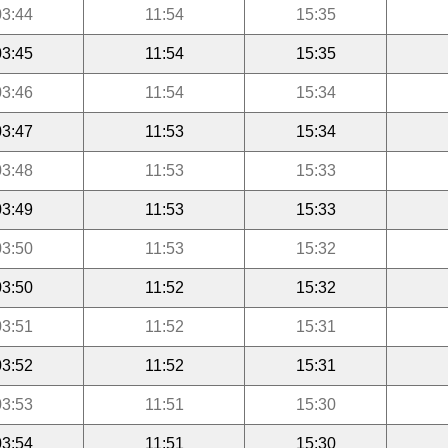
03:44
11:54
15:35
03:45
11:54
15:35
03:46
11:54
15:34
03:47
11:53
15:34
03:48
11:53
15:33
03:49
11:53
15:33
03:50
11:53
15:32
03:50
11:52
15:32
03:51
11:52
15:31
03:52
11:52
15:31
03:53
11:51
15:30
03:54
11:51
15:30