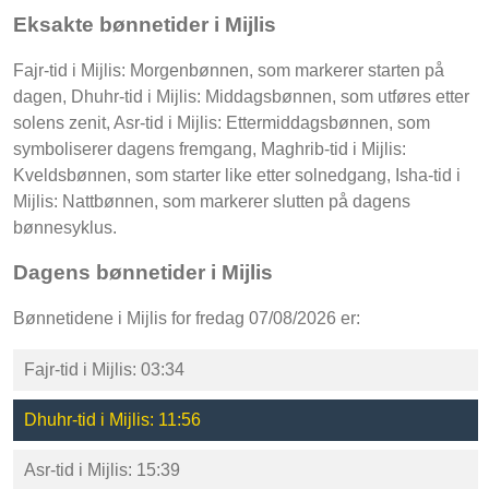
Eksakte bønnetider i Mijlis
Fajr-tid i Mijlis: Morgenbønnen, som markerer starten på
dagen, Dhuhr-tid i Mijlis: Middagsbønnen, som utføres etter
solens zenit, Asr-tid i Mijlis: Ettermiddagsbønnen, som
symboliserer dagens fremgang, Maghrib-tid i Mijlis:
Kveldsbønnen, som starter like etter solnedgang, Isha-tid i
Mijlis: Nattbønnen, som markerer slutten på dagens
bønnesyklus.
Dagens bønnetider i Mijlis
Bønnetidene i Mijlis for fredag 07/08/2026 er:
Fajr-tid i Mijlis: 03:34
Dhuhr-tid i Mijlis: 11:56
Asr-tid i Mijlis: 15:39