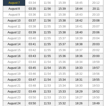
August 7
03:34
11:56
15:39
18:45
20:12
August 8
03:35
11:56
15:39
18:44
20:11
August 9
03:36
11:56
15:38
18:43
20:10
August 10
03:37
11:56
15:38
18:42
20:08
August 11
03:38
11:55
15:38
18:41
20:07
August 12
03:39
11:55
15:38
18:40
20:06
August 13
03:40
11:55
15:37
18:39
20:04
August 14
03:41
11:55
15:37
18:38
20:03
August 15
03:42
11:55
15:36
18:37
20:02
August 16
03:43
11:55
15:36
18:36
20:00
August 17
03:44
11:54
15:36
18:34
19:59
August 18
03:45
11:54
15:35
18:33
19:57
August 19
03:46
11:54
15:35
18:32
19:56
August 20
03:47
11:54
15:34
18:31
19:55
August 21
03:48
11:53
15:34
18:30
19:53
August 22
03:49
11:53
15:33
18:29
19:52
August 23
03:50
11:53
15:33
18:27
19:50
August 24
03:50
11:53
15:32
18:26
19:49