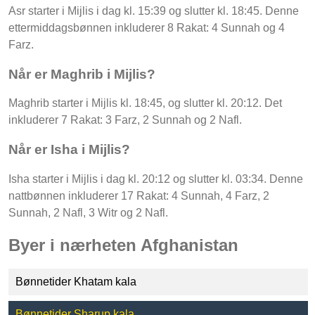
Asr starter i Mijlis i dag kl. 15:39 og slutter kl. 18:45. Denne
ettermiddagsbønnen inkluderer 8 Rakat: 4 Sunnah og 4
Farz.
Når er Maghrib i Mijlis?
Maghrib starter i Mijlis kl. 18:45, og slutter kl. 20:12. Det
inkluderer 7 Rakat: 3 Farz, 2 Sunnah og 2 Nafl.
Når er Isha i Mijlis?
Isha starter i Mijlis i dag kl. 20:12 og slutter kl. 03:34. Denne
nattbønnen inkluderer 17 Rakat: 4 Sunnah, 4 Farz, 2
Sunnah, 2 Nafl, 3 Witr og 2 Nafl.
Byer i nærheten Afghanistan
Bønnetider Khatam kala
Bønnetider Sharup kala