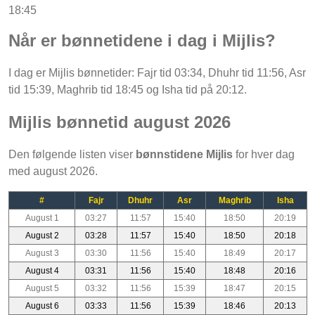
18:45
Når er bønnetidene i dag i Mijlis?
I dag er Mijlis bønnetider: Fajr tid 03:34, Dhuhr tid 11:56, Asr
tid 15:39, Maghrib tid 18:45 og Isha tid på 20:12.
Mijlis bønnetid august 2026
Den følgende listen viser
bønnstidene Mijlis
for hver dag
med august 2026.
#
Fajr
Dhuhr
Asr
Maghrib
Isha
August 1
03:27
11:57
15:40
18:50
20:19
August 2
03:28
11:57
15:40
18:50
20:18
August 3
03:30
11:56
15:40
18:49
20:17
August 4
03:31
11:56
15:40
18:48
20:16
August 5
03:32
11:56
15:39
18:47
20:15
August 6
03:33
11:56
15:39
18:46
20:13