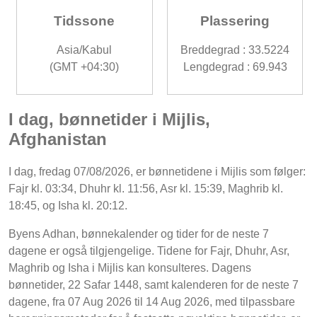
Tidssone
Plassering
Asia/Kabul
Breddegrad : 33.5224
(GMT +04:30)
Lengdegrad : 69.943
I dag, bønnetider i Mijlis,
Afghanistan
I dag, fredag 07/08/2026, er bønnetidene i Mijlis som følger:
Fajr kl. 03:34, Dhuhr kl. 11:56, Asr kl. 15:39, Maghrib kl.
18:45, og Isha kl. 20:12.
Byens Adhan, bønnekalender og tider for de neste 7
dagene er også tilgjengelige. Tidene for Fajr, Dhuhr, Asr,
Maghrib og Isha i Mijlis kan konsulteres. Dagens
bønnetider, 22 Safar 1448, samt kalenderen for de neste 7
dagene, fra 07 Aug 2026 til 14 Aug 2026, med tilpassbare