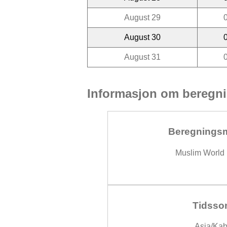
August 29
August 30
August 31
Informasjon om beregni
Beregnings
Muslim World
Tidsso
Asia/Kab