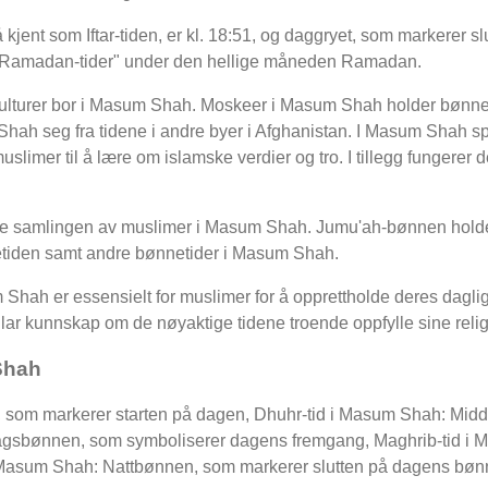
ent som Iftar-tiden, er kl. 18:51, og daggryet, som markerer sl
gså "Ramadan-tider" under den hellige måneden Ramadan.
g kulturer bor i Masum Shah. Moskeer i Masum Shah holder bønner
Shah seg fra tidene i andre byer i Afghanistan. I Masum Shah spil
muslimer til å lære om islamske verdier og tro. I tillegg fungere
ge samlingen av muslimer i Masum Shah. Jumu'ah-bønnen holde
etiden samt andre bønnetider i Masum Shah.
hah er essensielt for muslimer for å opprettholde deres daglige
r kunnskap om de nøyaktige tidene troende oppfylle sine religiø
Shah
 som markerer starten på dagen, Dhuhr-tid i Masum Shah: Midd
ddagsbønnen, som symboliserer dagens fremgang, Maghrib-tid 
d i Masum Shah: Nattbønnen, som markerer slutten på dagens bøn