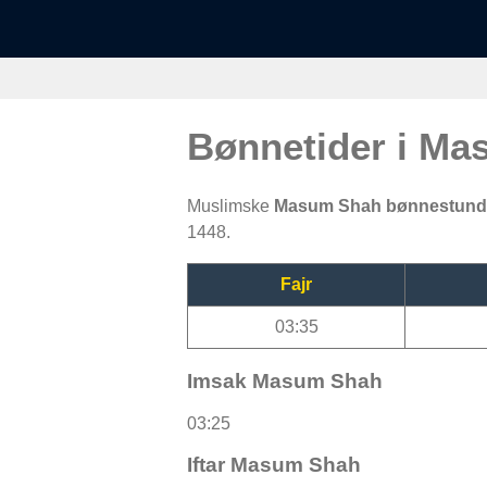
Bønnetider i M
Muslimske
Masum Shah bønnestund
1448.
Fajr
03:35
Imsak Masum Shah
03:25
Iftar Masum Shah