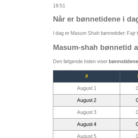
18:51
Når er bønnetidene i d
I dag er Masum Shah bønnetider: Fajr ti
Masum-shah bønnetid a
Den følgende listen viser
bønnstiden
#
August 1
August 2
August 3
August 4
August 5