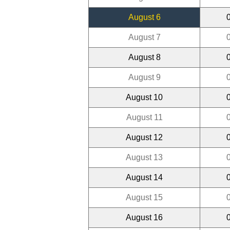
August 6
August 7
August 8
August 9
August 10
August 11
August 12
August 13
August 14
August 15
August 16