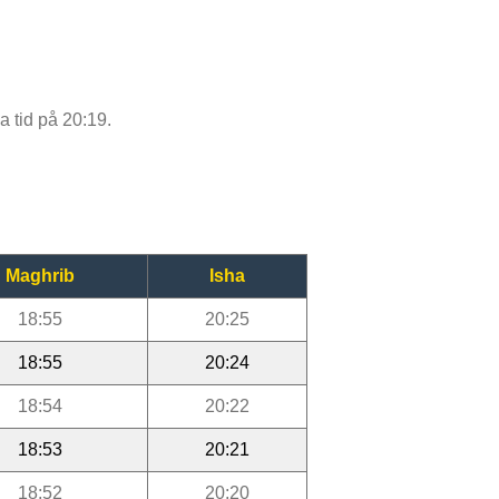
a tid på 20:19.
Maghrib
Isha
18:55
20:25
18:55
20:24
18:54
20:22
18:53
20:21
18:52
20:20