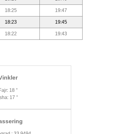
18:25
19:47
18:23
19:45
18:22
19:43
Vinkler
Fajr: 18 °
Isha: 17 °
assering
grad : 33.9494