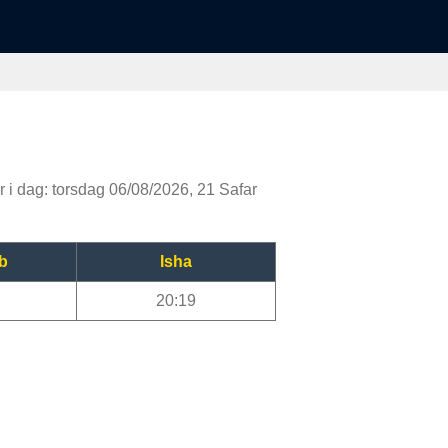
r i dag: torsdag 06/08/2026, 21 Safar
b
Isha
20:19