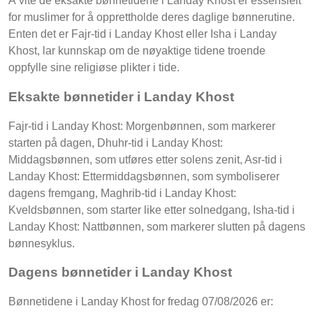
Å vite de eksakte bønnetidene i Landay Khost er essensielt
for muslimer for å opprettholde deres daglige bønnerutine.
Enten det er Fajr-tid i Landay Khost eller Isha i Landay
Khost, lar kunnskap om de nøyaktige tidene troende
oppfylle sine religiøse plikter i tide.
Eksakte bønnetider i Landay Khost
Fajr-tid i Landay Khost: Morgenbønnen, som markerer
starten på dagen, Dhuhr-tid i Landay Khost:
Middagsbønnen, som utføres etter solens zenit, Asr-tid i
Landay Khost: Ettermiddagsbønnen, som symboliserer
dagens fremgang, Maghrib-tid i Landay Khost:
Kveldsbønnen, som starter like etter solnedgang, Isha-tid i
Landay Khost: Nattbønnen, som markerer slutten på dagens
bønnesyklus.
Dagens bønnetider i Landay Khost
Bønnetidene i Landay Khost for fredag 07/08/2026 er: