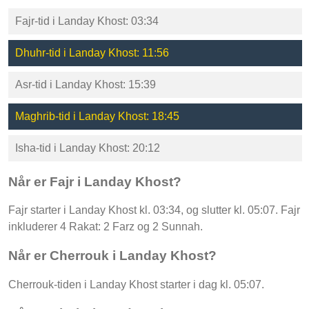
Fajr-tid i Landay Khost: 03:34
Dhuhr-tid i Landay Khost: 11:56
Asr-tid i Landay Khost: 15:39
Maghrib-tid i Landay Khost: 18:45
Isha-tid i Landay Khost: 20:12
Når er Fajr i Landay Khost?
Fajr starter i Landay Khost kl. 03:34, og slutter kl. 05:07. Fajr
inkluderer 4 Rakat: 2 Farz og 2 Sunnah.
Når er Cherrouk i Landay Khost?
Cherrouk-tiden i Landay Khost starter i dag kl. 05:07.