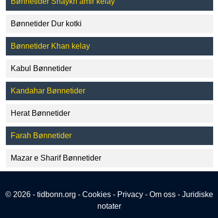
Bønnetider Shaykh amir kelay
Bønnetider Dur kotki
Bønnetider Khan kelay
Kabul Bønnetider
Kandahar Bønnetider
Herat Bønnetider
Farah Bønnetider
Mazar e Sharif Bønnetider
© 2026 - tidbonn.org -
Cookies
-
Privacy
-
Om oss
-
Juridiske
notater