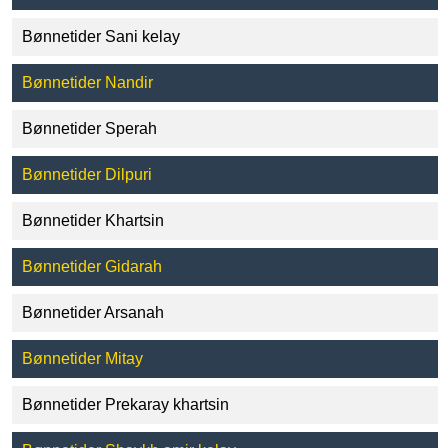
Bønnetider Sani kelay
Bønnetider Nandir
Bønnetider Sperah
Bønnetider Dilpuri
Bønnetider Khartsin
Bønnetider Gidarah
Bønnetider Arsanah
Bønnetider Mitay
Bønnetider Prekaray khartsin