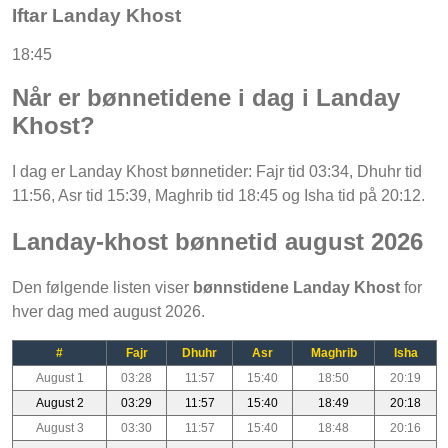
Iftar Landay Khost
18:45
Når er bønnetidene i dag i Landay
Khost?
I dag er Landay Khost bønnetider: Fajr tid 03:34, Dhuhr tid
11:56, Asr tid 15:39, Maghrib tid 18:45 og Isha tid på 20:12.
Landay-khost bønnetid august 2026
Den følgende listen viser
bønnstidene Landay Khost
for
hver dag med august 2026.
#
Fajr
Dhuhr
Asr
Maghrib
Isha
August 1
03:28
11:57
15:40
18:50
20:19
August 2
03:29
11:57
15:40
18:49
20:18
August 3
03:30
11:57
15:40
18:48
20:16