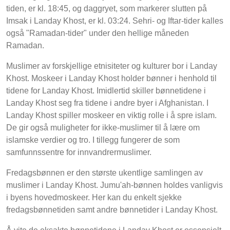
tiden, er kl. 18:45, og daggryet, som markerer slutten på
Imsak i Landay Khost, er kl. 03:24. Sehri- og Iftar-tider kalles
også "Ramadan-tider" under den hellige måneden
Ramadan.
Muslimer av forskjellige etnisiteter og kulturer bor i Landay
Khost. Moskeer i Landay Khost holder bønner i henhold til
tidene for Landay Khost. Imidlertid skiller bønnetidene i
Landay Khost seg fra tidene i andre byer i Afghanistan. I
Landay Khost spiller moskeer en viktig rolle i å spre islam.
De gir også muligheter for ikke-muslimer til å lære om
islamske verdier og tro. I tillegg fungerer de som
samfunnssentre for innvandrermuslimer.
Fredagsbønnen er den største ukentlige samlingen av
muslimer i Landay Khost. Jumu'ah-bønnen holdes vanligvis
i byens hovedmoskeer. Her kan du enkelt sjekke
fredagsbønnetiden samt andre bønnetider i Landay Khost.