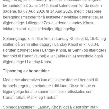
bønnetider, 22 Safar 1448, samt kalenderen for de neste 7
dagene, fra 07 Aug 2026 til 14 Aug 2026, med tilpassbare
beregningsmetoder for å fastsette nøyaktige bønnetider, er
tilgjengelige. I tillegg er Zawal-tidene i Landay Khost,
inkludert start- og sluttdetaljer, tilgjengelige.
Solnedgangs- eller Iftar-tiden i Landay Khost er kl. 18:45, og
slutten på Sehri eller daggry i Landay Khost er kl. 03:34.
Foruten bønnetidene i Landay Khost, er Sehri- og Iftar-tider i
henhold til Hanafi (sunni) eller Jafria (shia) rettsskole også
tilgjengelige i Landay Khost.
Tilpasning av bønnetider
Med dette alternativet kan du justere tidene i henhold til
bønneberegningsmetodene i ditt land. Disse tidene er
tilgjengelige for alle sunnimuslimske rettsskoler, som
Hanafi, Shafi, Maliki og Hanbali.
Solnedgangstiden i Landay Khost, også kjent som Iftar-