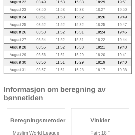
August 22
03:49
11:53
15:33
18:29
19:51
August 23
03:50
11:53
15:33
18:27
19:50
August 24
03:51
11:53
15:32
18:26
19:49
August 25
03:52
11:52
15:32
18:25
19:47
August 26
03:53
11:52
15:31
18:24
19:46
August 27
03:54
11:52
15:31
18:22
19:44
August 28
03:55
11:52
15:30
18:21
19:43
August 29
03:56
11:51
15:29
18:20
19:41
August 30
03:56
11:51
15:29
18:19
19:40
August 31
03:57
11:51
15:28
18:17
19:38
Informasjon om beregning av
bønnetiden
Beregningsmetoder
Vinkler
Muslim World League
Fajr: 18 °