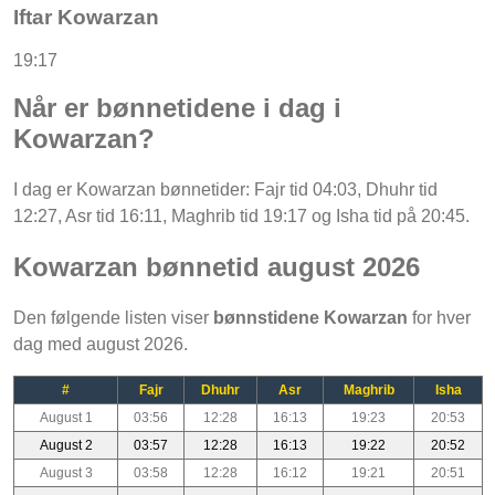
Iftar Kowarzan
19:17
Når er bønnetidene i dag i
Kowarzan?
I dag er Kowarzan bønnetider: Fajr tid 04:03, Dhuhr tid
12:27, Asr tid 16:11, Maghrib tid 19:17 og Isha tid på 20:45.
Kowarzan bønnetid august 2026
Den følgende listen viser
bønnstidene Kowarzan
for hver
dag med august 2026.
#
Fajr
Dhuhr
Asr
Maghrib
Isha
August 1
03:56
12:28
16:13
19:23
20:53
August 2
03:57
12:28
16:13
19:22
20:52
August 3
03:58
12:28
16:12
19:21
20:51