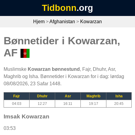
Tidbonn
.org
Hjem
>
Afghanistan
>
Kowarzan
Bønnetider i Kowarzan,
AF
Muslimske
Kowarzan bønnestund
, Fajr, Dhuhr, Asr,
Maghrib og Isha. Bønnetider i Kowarzan for i dag: lørdag
08/08/2026, 23 Safar 1448.
Fajr
Dhuhr
Asr
Maghrib
Isha
04:03
12:27
16:11
19:17
20:45
Imsak Kowarzan
03:53