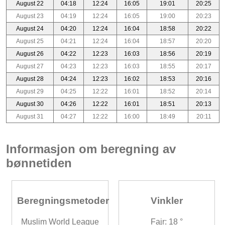
August 22
04:18
12:24
16:05
19:01
20:25
August 23
04:19
12:24
16:05
19:00
20:23
August 24
04:20
12:24
16:04
18:58
20:22
August 25
04:21
12:24
16:04
18:57
20:20
August 26
04:22
12:23
16:03
18:56
20:19
August 27
04:23
12:23
16:03
18:55
20:17
August 28
04:24
12:23
16:02
18:53
20:16
August 29
04:25
12:22
16:01
18:52
20:14
August 30
04:26
12:22
16:01
18:51
20:13
August 31
04:27
12:22
16:00
18:49
20:11
Informasjon om beregning av
bønnetiden
Beregningsmetoder
Vinkler
Muslim World League
Fajr: 18 °