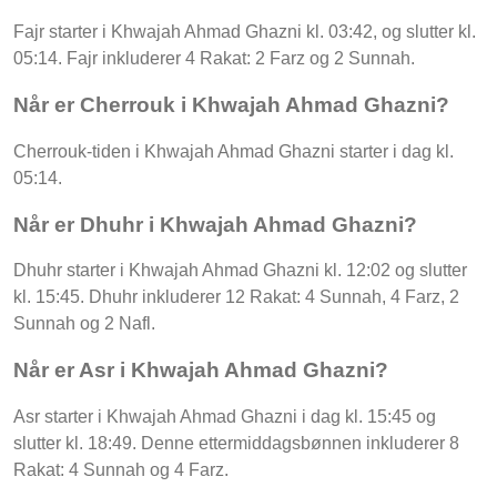
Fajr starter i Khwajah Ahmad Ghazni kl. 03:42, og slutter kl.
05:14. Fajr inkluderer 4 Rakat: 2 Farz og 2 Sunnah.
Når er Cherrouk i Khwajah Ahmad Ghazni?
Cherrouk-tiden i Khwajah Ahmad Ghazni starter i dag kl.
05:14.
Når er Dhuhr i Khwajah Ahmad Ghazni?
Dhuhr starter i Khwajah Ahmad Ghazni kl. 12:02 og slutter
kl. 15:45. Dhuhr inkluderer 12 Rakat: 4 Sunnah, 4 Farz, 2
Sunnah og 2 Nafl.
Når er Asr i Khwajah Ahmad Ghazni?
Asr starter i Khwajah Ahmad Ghazni i dag kl. 15:45 og
slutter kl. 18:49. Denne ettermiddagsbønnen inkluderer 8
Rakat: 4 Sunnah og 4 Farz.