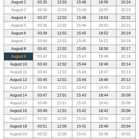
August 2
03:35
12:03
15:46
18:56
20:24
August 3
03:36
12:03
15:46
18:55
20:23
August 4
03:37
12:02
15:46
18:54
20:22
August 5
03:38
12:02
15:46
18:53
20:21
August 6
03:39
12:02
15:45
18:52
20:19
August 7
03:40
12:02
15:45
18:51
20:18
August 8
03:41
12:02
15:45
18:50
20:17
August 9
03:42
12:02
15:45
18:49
20:16
August 10
03:43
12:02
15:44
18:48
20:14
August 11
03:44
12:02
15:44
18:47
20:13
August 12
03:45
12:01
15:44
18:46
20:12
August 13
03:46
12:01
15:43
18:45
20:10
August 14
03:47
12:01
15:43
18:44
20:09
August 15
03:48
12:01
15:43
18:43
20:08
August 16
03:49
12:01
15:42
18:42
20:06
August 17
03:50
12:00
15:42
18:41
20:05
August 18
03:51
12:00
15:41
18:40
20:04
August 19
03:52
12:00
15:41
18:38
20:02