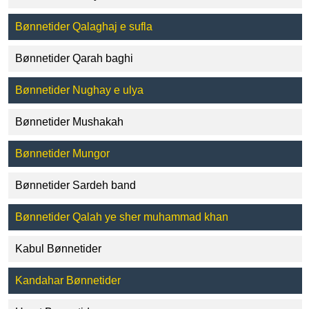
Bønnetider Qalaghaj e sufla
Bønnetider Qarah baghi
Bønnetider Nughay e ulya
Bønnetider Mushakah
Bønnetider Mungor
Bønnetider Sardeh band
Bønnetider Qalah ye sher muhammad khan
Kabul Bønnetider
Kandahar Bønnetider