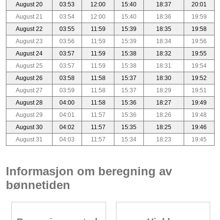
August 20
03:53
12:00
15:40
18:37
20:01
August 21
03:54
12:00
15:40
18:36
19:59
August 22
03:55
11:59
15:39
18:35
19:58
August 23
03:56
11:59
15:39
18:34
19:56
August 24
03:57
11:59
15:38
18:32
19:55
August 25
03:57
11:59
15:38
18:31
19:54
August 26
03:58
11:58
15:37
18:30
19:52
August 27
03:59
11:58
15:37
18:29
19:51
August 28
04:00
11:58
15:36
18:27
19:49
August 29
04:01
11:57
15:36
18:26
19:48
August 30
04:02
11:57
15:35
18:25
19:46
August 31
04:03
11:57
15:34
18:23
19:45
Informasjon om beregning av
bønnetiden