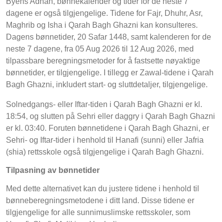
Byens Adhan, bønnekalender og tider for de neste 7
dagene er også tilgjengelige. Tidene for Fajr, Dhuhr, Asr,
Maghrib og Isha i Qarah Bagh Ghazni kan konsulteres.
Dagens bønnetider, 20 Safar 1448, samt kalenderen for de
neste 7 dagene, fra 05 Aug 2026 til 12 Aug 2026, med
tilpassbare beregningsmetoder for å fastsette nøyaktige
bønnetider, er tilgjengelige. I tillegg er Zawal-tidene i Qarah
Bagh Ghazni, inkludert start- og sluttdetaljer, tilgjengelige.
Solnedgangs- eller Iftar-tiden i Qarah Bagh Ghazni er kl.
18:54, og slutten på Sehri eller daggry i Qarah Bagh Ghazni
er kl. 03:40. Foruten bønnetidene i Qarah Bagh Ghazni, er
Sehri- og Iftar-tider i henhold til Hanafi (sunni) eller Jafria
(shia) rettsskole også tilgjengelige i Qarah Bagh Ghazni.
Tilpasning av bønnetider
Med dette alternativet kan du justere tidene i henhold til
bønneberegningsmetodene i ditt land. Disse tidene er
tilgjengelige for alle sunnimuslimske rettsskoler, som