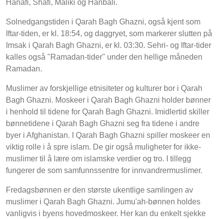
Hanafi, Shafi, Maliki og Hanbali.
Solnedgangstiden i Qarah Bagh Ghazni, også kjent som
Iftar-tiden, er kl. 18:54, og daggryet, som markerer slutten på
Imsak i Qarah Bagh Ghazni, er kl. 03:30. Sehri- og Iftar-tider
kalles også "Ramadan-tider" under den hellige måneden
Ramadan.
Muslimer av forskjellige etnisiteter og kulturer bor i Qarah
Bagh Ghazni. Moskeer i Qarah Bagh Ghazni holder bønner
i henhold til tidene for Qarah Bagh Ghazni. Imidlertid skiller
bønnetidene i Qarah Bagh Ghazni seg fra tidene i andre
byer i Afghanistan. I Qarah Bagh Ghazni spiller moskeer en
viktig rolle i å spre islam. De gir også muligheter for ikke-
muslimer til å lære om islamske verdier og tro. I tillegg
fungerer de som samfunnssentre for innvandrermuslimer.
Fredagsbønnen er den største ukentlige samlingen av
muslimer i Qarah Bagh Ghazni. Jumu'ah-bønnen holdes
vanligvis i byens hovedmoskeer. Her kan du enkelt sjekke