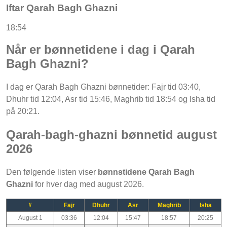
Iftar Qarah Bagh Ghazni
18:54
Når er bønnetidene i dag i Qarah
Bagh Ghazni?
I dag er Qarah Bagh Ghazni bønnetider: Fajr tid 03:40,
Dhuhr tid 12:04, Asr tid 15:46, Maghrib tid 18:54 og Isha tid
på 20:21.
Qarah-bagh-ghazni bønnetid august
2026
Den følgende listen viser
bønnstidene Qarah Bagh
Ghazni
for hver dag med august 2026.
#
Fajr
Dhuhr
Asr
Maghrib
Isha
August 1
03:36
12:04
15:47
18:57
20:25