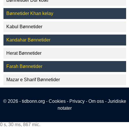
Bønnetider Dur kotki
Bønnetider Khan kelay
Kabul Bønnetider
Kandahar Bønnetider
Herat Bønnetider
Farah Bønnetider
Mazar e Sharif Bønnetider
© 2026 - tidbonn.org -
Cookies
-
Privacy
-
Om oss
-
Juridiske
notater
0 s, 30 ms, 867 mic.