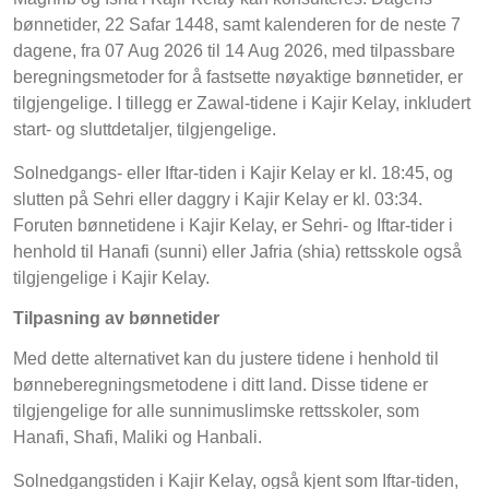
bønnetider, 22 Safar 1448, samt kalenderen for de neste 7
dagene, fra 07 Aug 2026 til 14 Aug 2026, med tilpassbare
beregningsmetoder for å fastsette nøyaktige bønnetider, er
tilgjengelige. I tillegg er Zawal-tidene i Kajir Kelay, inkludert
start- og sluttdetaljer, tilgjengelige.
Solnedgangs- eller Iftar-tiden i Kajir Kelay er kl. 18:45, og
slutten på Sehri eller daggry i Kajir Kelay er kl. 03:34.
Foruten bønnetidene i Kajir Kelay, er Sehri- og Iftar-tider i
henhold til Hanafi (sunni) eller Jafria (shia) rettsskole også
tilgjengelige i Kajir Kelay.
Tilpasning av bønnetider
Med dette alternativet kan du justere tidene i henhold til
bønneberegningsmetodene i ditt land. Disse tidene er
tilgjengelige for alle sunnimuslimske rettsskoler, som
Hanafi, Shafi, Maliki og Hanbali.
Solnedgangstiden i Kajir Kelay, også kjent som Iftar-tiden,