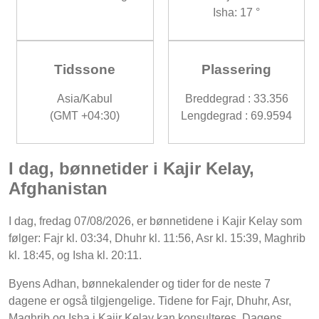
Isha: 17 °
Tidssone
Plassering
Asia/Kabul
Breddegrad : 33.356
(GMT +04:30)
Lengdegrad : 69.9594
I dag, bønnetider i Kajir Kelay,
Afghanistan
I dag, fredag 07/08/2026, er bønnetidene i Kajir Kelay som
følger: Fajr kl. 03:34, Dhuhr kl. 11:56, Asr kl. 15:39, Maghrib
kl. 18:45, og Isha kl. 20:11.
Byens Adhan, bønnekalender og tider for de neste 7
dagene er også tilgjengelige. Tidene for Fajr, Dhuhr, Asr,
Maghrib og Isha i Kajir Kelay kan konsulteres. Dagens