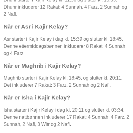
Dhuhr inkluderer 12 Rakat: 4 Sunnah, 4 Farz, 2 Sunnah og
2 Nafl.
Når er Asr i Kajir Kelay?
Asr starter i Kajir Kelay i dag kl. 15:39 og slutter kl. 18:45.
Denne ettermiddagsbønnen inkluderer 8 Rakat: 4 Sunnah
og 4 Farz.
Når er Maghrib i Kajir Kelay?
Maghrib starter i Kajir Kelay kl. 18:45, og slutter kl. 20:11.
Det inkluderer 7 Rakat: 3 Farz, 2 Sunnah og 2 Nafl.
Når er Isha i Kajir Kelay?
Isha starter i Kajir Kelay i dag kl. 20:11 og slutter kl. 03:34.
Denne nattbønnen inkluderer 17 Rakat: 4 Sunnah, 4 Farz, 2
Sunnah, 2 Nafl, 3 Witr og 2 Nafl.