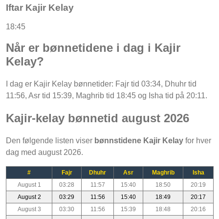
Iftar Kajir Kelay
18:45
Når er bønnetidene i dag i Kajir
Kelay?
I dag er Kajir Kelay bønnetider: Fajr tid 03:34, Dhuhr tid
11:56, Asr tid 15:39, Maghrib tid 18:45 og Isha tid på 20:11.
Kajir-kelay bønnetid august 2026
Den følgende listen viser
bønnstidene Kajir Kelay
for hver
dag med august 2026.
#
Fajr
Dhuhr
Asr
Maghrib
Isha
August 1
03:28
11:57
15:40
18:50
20:19
August 2
03:29
11:56
15:40
18:49
20:17
August 3
03:30
11:56
15:39
18:48
20:16