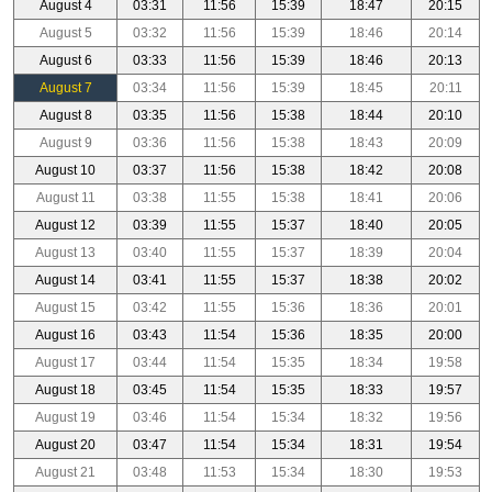
August 4
03:31
11:56
15:39
18:47
20:15
August 5
03:32
11:56
15:39
18:46
20:14
August 6
03:33
11:56
15:39
18:46
20:13
August 7
03:34
11:56
15:39
18:45
20:11
August 8
03:35
11:56
15:38
18:44
20:10
August 9
03:36
11:56
15:38
18:43
20:09
August 10
03:37
11:56
15:38
18:42
20:08
August 11
03:38
11:55
15:38
18:41
20:06
August 12
03:39
11:55
15:37
18:40
20:05
August 13
03:40
11:55
15:37
18:39
20:04
August 14
03:41
11:55
15:37
18:38
20:02
August 15
03:42
11:55
15:36
18:36
20:01
August 16
03:43
11:54
15:36
18:35
20:00
August 17
03:44
11:54
15:35
18:34
19:58
August 18
03:45
11:54
15:35
18:33
19:57
August 19
03:46
11:54
15:34
18:32
19:56
August 20
03:47
11:54
15:34
18:31
19:54
August 21
03:48
11:53
15:34
18:30
19:53