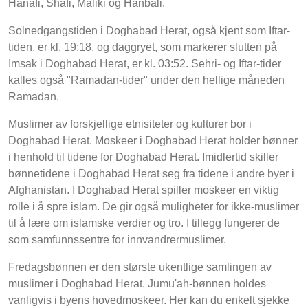
Hanafi, Shafi, Maliki og Hanbali.
Solnedgangstiden i Doghabad Herat, også kjent som Iftar-
tiden, er kl. 19:18, og daggryet, som markerer slutten på
Imsak i Doghabad Herat, er kl. 03:52. Sehri- og Iftar-tider
kalles også "Ramadan-tider" under den hellige måneden
Ramadan.
Muslimer av forskjellige etnisiteter og kulturer bor i
Doghabad Herat. Moskeer i Doghabad Herat holder bønner
i henhold til tidene for Doghabad Herat. Imidlertid skiller
bønnetidene i Doghabad Herat seg fra tidene i andre byer i
Afghanistan. I Doghabad Herat spiller moskeer en viktig
rolle i å spre islam. De gir også muligheter for ikke-muslimer
til å lære om islamske verdier og tro. I tillegg fungerer de
som samfunnssentre for innvandrermuslimer.
Fredagsbønnen er den største ukentlige samlingen av
muslimer i Doghabad Herat. Jumu'ah-bønnen holdes
vanligvis i byens hovedmoskeer. Her kan du enkelt sjekke