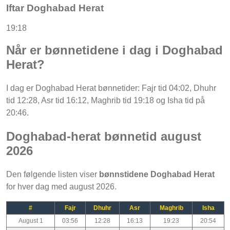
Iftar Doghabad Herat
19:18
Når er bønnetidene i dag i Doghabad
Herat?
I dag er Doghabad Herat bønnetider: Fajr tid 04:02, Dhuhr
tid 12:28, Asr tid 16:12, Maghrib tid 19:18 og Isha tid på
20:46.
Doghabad-herat bønnetid august
2026
Den følgende listen viser
bønnstidene Doghabad Herat
for hver dag med august 2026.
#
Fajr
Dhuhr
Asr
Maghrib
Isha
August 1
03:56
12:28
16:13
19:23
20:54