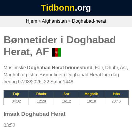
Tidbonn
.org
Hjem
>
Afghanistan
>
Doghabad-herat
Bønnetider i Doghabad
Herat, AF
Muslimske
Doghabad Herat bønnestund
, Fajr, Dhuhr, Asr,
Maghrib og Isha. Bønnetider i Doghabad Herat for i dag:
fredag 07/08/2026, 22 Safar 1448.
Fajr
Dhuhr
Asr
Maghrib
Isha
04:02
12:28
16:12
19:18
20:46
Imsak Doghabad Herat
03:52