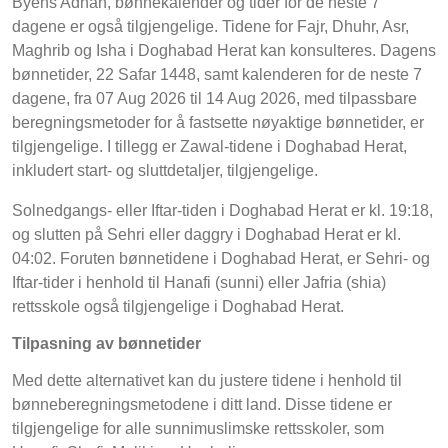
Byens Adhan, bønnekalender og tider for de neste 7
dagene er også tilgjengelige. Tidene for Fajr, Dhuhr, Asr,
Maghrib og Isha i Doghabad Herat kan konsulteres. Dagens
bønnetider, 22 Safar 1448, samt kalenderen for de neste 7
dagene, fra 07 Aug 2026 til 14 Aug 2026, med tilpassbare
beregningsmetoder for å fastsette nøyaktige bønnetider, er
tilgjengelige. I tillegg er Zawal-tidene i Doghabad Herat,
inkludert start- og sluttdetaljer, tilgjengelige.
Solnedgangs- eller Iftar-tiden i Doghabad Herat er kl. 19:18,
og slutten på Sehri eller daggry i Doghabad Herat er kl.
04:02. Foruten bønnetidene i Doghabad Herat, er Sehri- og
Iftar-tider i henhold til Hanafi (sunni) eller Jafria (shia)
rettsskole også tilgjengelige i Doghabad Herat.
Tilpasning av bønnetider
Med dette alternativet kan du justere tidene i henhold til
bønneberegningsmetodene i ditt land. Disse tidene er
tilgjengelige for alle sunnimuslimske rettsskoler, som