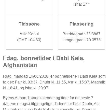
Isha: 17 °
Tidssone
Plassering
Asia/Kabul
Breddegrad : 33.3867
(GMT +04:30)
Lengdegrad : 70.0573
I dag, bønnetider i Dabi Kala,
Afghanistan
I dag, mandag 10/08/2026, er bønnetidene i Dabi Kala som
følger: Fajr kl. 03:37, Dhuhr kl. 11:55, Asr kl. 15:37, Maghrib
kl. 18:41, og Isha kl. 20:07.
Byens Adhan, bønnekalender og tider for de neste 7
dagene er også tilgjengelige. Tidene for Fajr, Dhuhr, Asr,
Maghrib og Isha i Dabi Kala kan konsulteres. Dagens