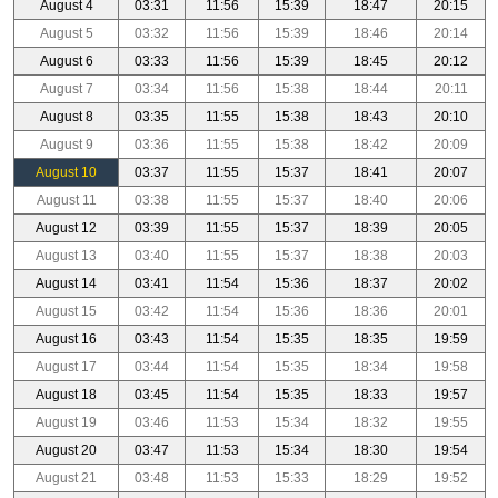
August 4
03:31
11:56
15:39
18:47
20:15
August 5
03:32
11:56
15:39
18:46
20:14
August 6
03:33
11:56
15:39
18:45
20:12
August 7
03:34
11:56
15:38
18:44
20:11
August 8
03:35
11:55
15:38
18:43
20:10
August 9
03:36
11:55
15:38
18:42
20:09
August 10
03:37
11:55
15:37
18:41
20:07
August 11
03:38
11:55
15:37
18:40
20:06
August 12
03:39
11:55
15:37
18:39
20:05
August 13
03:40
11:55
15:37
18:38
20:03
August 14
03:41
11:54
15:36
18:37
20:02
August 15
03:42
11:54
15:36
18:36
20:01
August 16
03:43
11:54
15:35
18:35
19:59
August 17
03:44
11:54
15:35
18:34
19:58
August 18
03:45
11:54
15:35
18:33
19:57
August 19
03:46
11:53
15:34
18:32
19:55
August 20
03:47
11:53
15:34
18:30
19:54
August 21
03:48
11:53
15:33
18:29
19:52