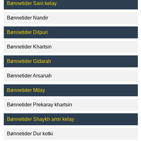
Bønnetider Sani kelay
Bønnetider Nandir
Bønnetider Dilpuri
Bønnetider Khartsin
Bønnetider Gidarah
Bønnetider Arsanah
Bønnetider Mitay
Bønnetider Prekaray khartsin
Bønnetider Shaykh amir kelay
Bønnetider Dur kotki