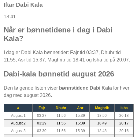
Iftar Dabi Kala
18:41
Når er bønnetidene i dag i Dabi
Kala?
I dag er Dabi Kala bønnetider: Fajr tid 03:37, Dhuhr tid
11:55, Asr tid 15:37, Maghrib tid 18:41 og Isha tid på 20:07.
Dabi-kala bønnetid august 2026
Den følgende listen viser
bønnstidene Dabi Kala
for hver
dag med august 2026.
#
Fajr
Dhuhr
Asr
Maghrib
Isha
August 1
03:27
11:56
15:39
18:50
20:18
August 2
03:29
11:56
15:39
18:49
20:17
August 3
03:30
11:56
15:39
18:48
20:16