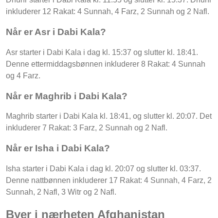
inkluderer 12 Rakat: 4 Sunnah, 4 Farz, 2 Sunnah og 2 Nafl.
Når er Asr i Dabi Kala?
Asr starter i Dabi Kala i dag kl. 15:37 og slutter kl. 18:41.
Denne ettermiddagsbønnen inkluderer 8 Rakat: 4 Sunnah
og 4 Farz.
Når er Maghrib i Dabi Kala?
Maghrib starter i Dabi Kala kl. 18:41, og slutter kl. 20:07. Det
inkluderer 7 Rakat: 3 Farz, 2 Sunnah og 2 Nafl.
Når er Isha i Dabi Kala?
Isha starter i Dabi Kala i dag kl. 20:07 og slutter kl. 03:37.
Denne nattbønnen inkluderer 17 Rakat: 4 Sunnah, 4 Farz, 2
Sunnah, 2 Nafl, 3 Witr og 2 Nafl.
Byer i nærheten Afghanistan