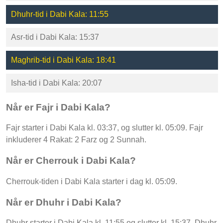
Dhuhr-tid i Dabi Kala: 11:55
Asr-tid i Dabi Kala: 15:37
Maghrib-tid i Dabi Kala: 18:41
Isha-tid i Dabi Kala: 20:07
Når er Fajr i Dabi Kala?
Fajr starter i Dabi Kala kl. 03:37, og slutter kl. 05:09. Fajr
inkluderer 4 Rakat: 2 Farz og 2 Sunnah.
Når er Cherrouk i Dabi Kala?
Cherrouk-tiden i Dabi Kala starter i dag kl. 05:09.
Når er Dhuhr i Dabi Kala?
Dhuhr starter i Dabi Kala kl. 11:55 og slutter kl. 15:37. Dhuhr