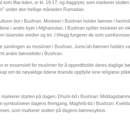
som Iftar-tiden, er kl. 19:17, og daggryet, som markerer slutten 
ider" under den hellige måneden Ramadan.
kulturer bor i Bushran. Moskeer i Bushran holder bønner i henhold 
dene i andre byer i Afghanistan. I Bushran spiller moskeer en vikt
 om islamske verdier og tro. I tillegg fungerer de som samfunnss
ge samlingen av muslimer i Bushran. Jumu'ah-bønnen holdes va
mt andre bønnetider i Bushran.
 er essensielt for muslimer for å opprettholde deres daglige bøn
ap om de nøyaktige tidene troende oppfylle sine religiøse plikter
markerer starten på dagen, Dhuhr-tid i Bushran: Middagsbønnen,
 symboliserer dagens fremgang, Maghrib-tid i Bushran: Kveldsb
ønnen, som markerer slutten på dagens bønnesyklus.