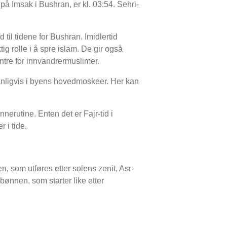
på Imsak i Bushran, er kl. 03:54. Sehri-
til tidene for Bushran. Imidlertid
ig rolle i å spre islam. De gir også
entre for innvandrermuslimer.
nligvis i byens hovedmoskeer. Her kan
nerutine. Enten det er Fajr-tid i
 i tide.
 som utføres etter solens zenit, Asr-
ønnen, som starter like etter