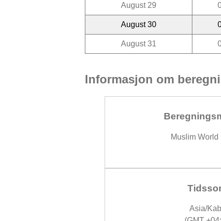
August 29
August 30
August 31
Informasjon om beregni
Beregnings
Muslim World
Tidsso
Asia/Kab
(GMT +04: