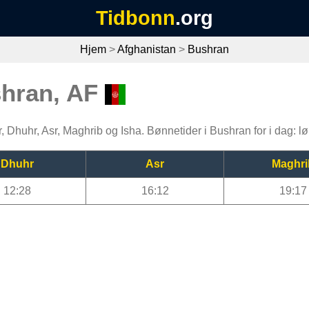
Tidbonn
.org
Hjem
>
Afghanistan
>
Bushran
shran, AF
jr, Dhuhr, Asr, Maghrib og Isha. Bønnetider i Bushran for i dag: 
Dhuhr
Asr
Maghri
12:28
16:12
19:17