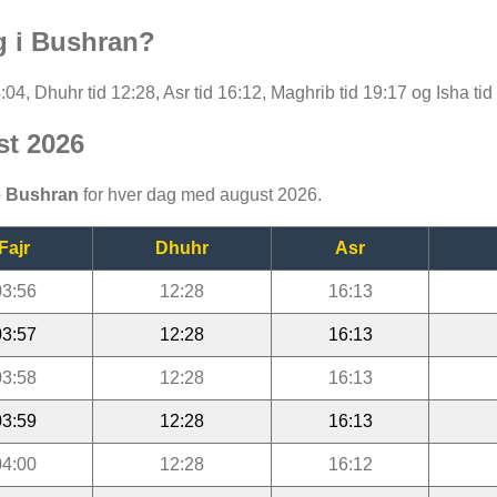
g i Bushran?
:04, Dhuhr tid 12:28, Asr tid 16:12, Maghrib tid 19:17 og Isha tid
st 2026
e Bushran
for hver dag med august 2026.
Fajr
Dhuhr
Asr
03:56
12:28
16:13
03:57
12:28
16:13
03:58
12:28
16:13
03:59
12:28
16:13
04:00
12:28
16:12