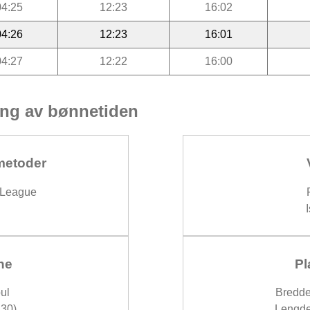
04:25
12:23
16:02
04:26
12:23
16:01
04:27
12:22
16:00
ng av bønnetiden
metoder
 League
ne
Pl
ul
Bredde
30)
Lengde