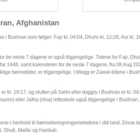
hran, Afghanistan
 i Bushran som følger: Fajr kl. 04:04, Dhuhr kl. 12:28, Asr kl. 16
r de neste 7 dagene er også tilgjengelige. Tidene for Fajr, Dhu
ar 1448, samt kalenderen for de neste 7 dagene, fra 08 Aug 202
ge bønnetider, er tilgjengelige. I tillegg er Zawal-tidene i Bushra
 er kl. 19:17, og slutten på Sehri eller daggry i Bushran er kl. 
 (sunni) eller Jafria (shia) rettsskole også tilgjengelige i Bushran.
dene i henhold til bønneberegningsmetodene i ditt land. Disse tid
, Shafi, Maliki og Hanbali.