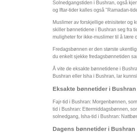
Solnedgangstiden i Bushran, også kjent 
og Iftar-tider kalles også "Ramadan-t
Muslimer av forskjellige etnisiteter og 
skiller bønnetidene i Bushran seg fra ti
muligheter for ikke-muslimer til å lære
Fredagsbønnen er den største ukentli
du enkelt sjekke fredagsbønnetiden sa
Å vite de eksakte bønnetidene i Bushran
Bushran eller Isha i Bushran, lar kunnsk
Eksakte bønnetider i Bushran
Fajr-tid i Bushran: Morgenbønnen, som 
tid i Bushran: Ettermiddagsbønnen, som
solnedgang, Isha-tid i Bushran: Nattb
Dagens bønnetider i Bushran