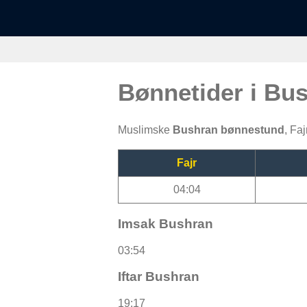
Bønnetider i Bu
Muslimske
Bushran bønnestund
, Fa
Fajr
04:04
Imsak Bushran
03:54
Iftar Bushran
19:17