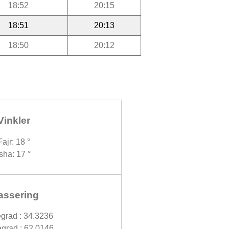
18:52
20:15
18:51
20:13
18:50
20:12
Vinkler
Fajr: 18 °
Isha: 17 °
assering
grad : 34.3236
grad : 62.0146