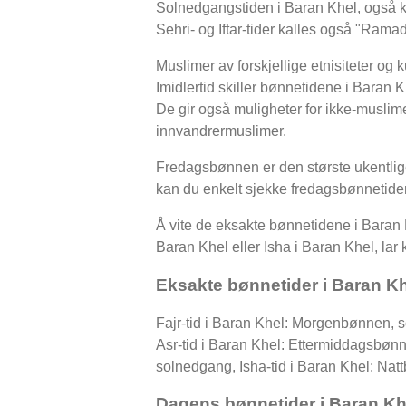
Solnedgangstiden i Baran Khel, også kje
Sehri- og Iftar-tider kalles også "Ra
Muslimer av forskjellige etnisiteter og 
Imidlertid skiller bønnetidene i Baran Kh
De gir også muligheter for ikke-muslime
innvandrermuslimer.
Fredagsbønnen er den største ukentli
kan du enkelt sjekke fredagsbønnetide
Å vite de eksakte bønnetidene i Baran K
Baran Khel eller Isha i Baran Khel, lar 
Eksakte bønnetider i Baran K
Fajr-tid i Baran Khel: Morgenbønnen, s
Asr-tid i Baran Khel: Ettermiddagsbønn
solnedgang, Isha-tid i Baran Khel: Na
Dagens bønnetider i Baran Kh