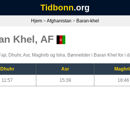
Tidbonn
.org
Hjem
>
Afghanistan
>
Baran-khel
ran Khel, AF
Fajr, Dhuhr, Asr, Maghrib og Isha. Bønnetider i Baran Khel for i
Dhuhr
Asr
Maghri
11:57
15:39
18:46