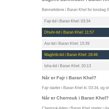
Bønnetidene i Baran Khel for torsdag 0
Fajr-tid i Baran Khel: 03:34
Dhuhr-tid i Baran Khel: 11:57
Asr-tid i Baran Khel: 15:39
Maghrib-tid i Baran Khel: 18:46
Isha-tid i Baran Khel: 20:13
Når er Fajr i Baran Khel?
Fajr starter i Baran Khel kl. 03:34, og s
Når er Cherrouk i Baran Khel?
Cherrouk-tiden i Baran Khel starter i da