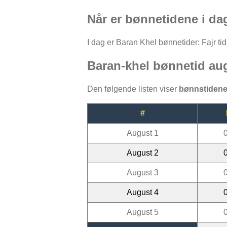
Når er bønnetidene i da
I dag er Baran Khel bønnetider: Fajr tid
Baran-khel bønnetid au
Den følgende listen viser
bønnstidene
#
August 1
August 2
August 3
August 4
August 5