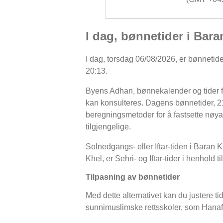
I dag, bønnetider i Bar
I dag, torsdag 06/08/2026, er bønnetiden
20:13.
Byens Adhan, bønnekalender og tider fo
kan konsulteres. Dagens bønnetider, 21
beregningsmetoder for å fastsette nøyakti
tilgjengelige.
Solnedgangs- eller Iftar-tiden i Baran K
Khel, er Sehri- og Iftar-tider i henhold t
Tilpasning av bønnetider
Med dette alternativet kan du justere ti
sunnimuslimske rettsskoler, som Hanafi