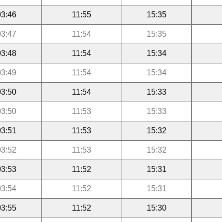
03:46
11:55
15:35
03:47
11:54
15:35
03:48
11:54
15:34
03:49
11:54
15:34
03:50
11:54
15:33
03:50
11:53
15:33
03:51
11:53
15:32
03:52
11:53
15:32
03:53
11:52
15:31
03:54
11:52
15:31
03:55
11:52
15:30