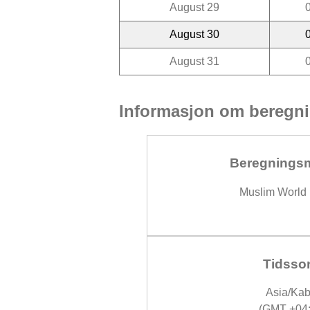
August 29
August 30
August 31
Informasjon om beregni
Beregnings
Muslim World
Tidsso
Asia/Kab
(GMT +04: