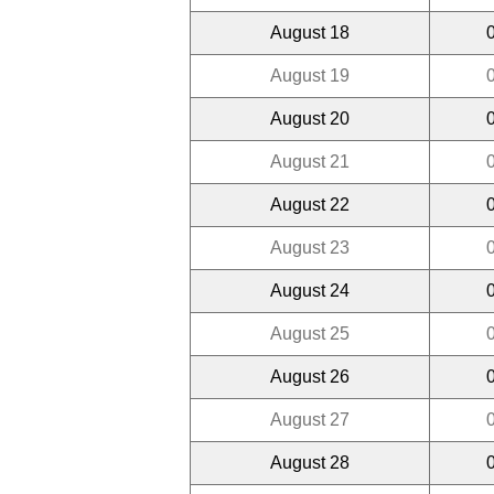
August 18
August 19
August 20
August 21
August 22
August 23
August 24
August 25
August 26
August 27
August 28