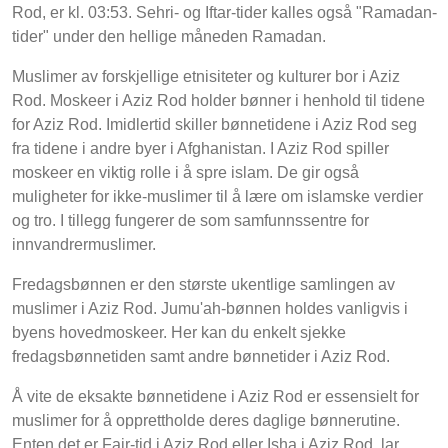
Rod, er kl. 03:53. Sehri- og Iftar-tider kalles også "Ramadan-
tider" under den hellige måneden Ramadan.
Muslimer av forskjellige etnisiteter og kulturer bor i Aziz
Rod. Moskeer i Aziz Rod holder bønner i henhold til tidene
for Aziz Rod. Imidlertid skiller bønnetidene i Aziz Rod seg
fra tidene i andre byer i Afghanistan. I Aziz Rod spiller
moskeer en viktig rolle i å spre islam. De gir også
muligheter for ikke-muslimer til å lære om islamske verdier
og tro. I tillegg fungerer de som samfunnssentre for
innvandrermuslimer.
Fredagsbønnen er den største ukentlige samlingen av
muslimer i Aziz Rod. Jumu'ah-bønnen holdes vanligvis i
byens hovedmoskeer. Her kan du enkelt sjekke
fredagsbønnetiden samt andre bønnetider i Aziz Rod.
Å vite de eksakte bønnetidene i Aziz Rod er essensielt for
muslimer for å opprettholde deres daglige bønnerutine.
Enten det er Fajr-tid i Aziz Rod eller Isha i Aziz Rod, lar