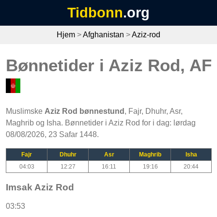
Tidbonn
.org
Hjem
>
Afghanistan
>
Aziz-rod
Bønnetider i Aziz Rod, AF
Muslimske
Aziz Rod bønnestund
, Fajr, Dhuhr, Asr,
Maghrib og Isha. Bønnetider i Aziz Rod for i dag: lørdag
08/08/2026, 23 Safar 1448.
Fajr
Dhuhr
Asr
Maghrib
Isha
04:03
12:27
16:11
19:16
20:44
Imsak Aziz Rod
03:53