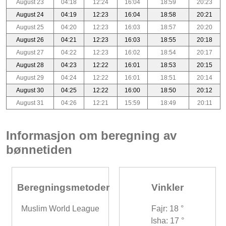
August 23
04:18
12:24
16:04
18:59
20:23
August 24
04:19
12:23
16:04
18:58
20:21
August 25
04:20
12:23
16:03
18:57
20:20
August 26
04:21
12:23
16:03
18:55
20:18
August 27
04:22
12:23
16:02
18:54
20:17
August 28
04:23
12:22
16:01
18:53
20:15
August 29
04:24
12:22
16:01
18:51
20:14
August 30
04:25
12:22
16:00
18:50
20:12
August 31
04:26
12:21
15:59
18:49
20:11
Informasjon om beregning av
bønnetiden
Beregningsmetoder
Vinkler
Muslim World League
Fajr: 18 °
Isha: 17 °