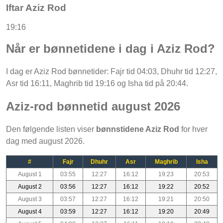
Iftar Aziz Rod
19:16
Når er bønnetidene i dag i Aziz Rod?
I dag er Aziz Rod bønnetider: Fajr tid 04:03, Dhuhr tid 12:27,
Asr tid 16:11, Maghrib tid 19:16 og Isha tid på 20:44.
Aziz-rod bønnetid august 2026
Den følgende listen viser
bønnstidene Aziz Rod
for hver
dag med august 2026.
#
Fajr
Dhuhr
Asr
Maghrib
Isha
August 1
03:55
12:27
16:12
19:23
20:53
August 2
03:56
12:27
16:12
19:22
20:52
August 3
03:57
12:27
16:12
19:21
20:50
August 4
03:59
12:27
16:12
19:20
20:49