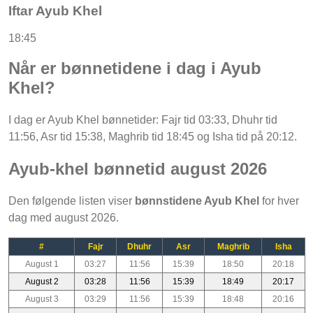
Iftar Ayub Khel
18:45
Når er bønnetidene i dag i Ayub
Khel?
I dag er Ayub Khel bønnetider: Fajr tid 03:33, Dhuhr tid
11:56, Asr tid 15:38, Maghrib tid 18:45 og Isha tid på 20:12.
Ayub-khel bønnetid august 2026
Den følgende listen viser
bønnstidene Ayub Khel
for hver
dag med august 2026.
#
Fajr
Dhuhr
Asr
Maghrib
Isha
August 1
03:27
11:56
15:39
18:50
20:18
August 2
03:28
11:56
15:39
18:49
20:17
August 3
03:29
11:56
15:39
18:48
20:16