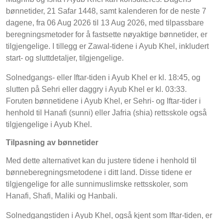
bønnetider, 21 Safar 1448, samt kalenderen for de neste 7
dagene, fra 06 Aug 2026 til 13 Aug 2026, med tilpassbare
beregningsmetoder for å fastsette nøyaktige bønnetider, er
tilgjengelige. I tillegg er Zawal-tidene i Ayub Khel, inkludert
start- og sluttdetaljer, tilgjengelige.
Solnedgangs- eller Iftar-tiden i Ayub Khel er kl. 18:45, og
slutten på Sehri eller daggry i Ayub Khel er kl. 03:33.
Foruten bønnetidene i Ayub Khel, er Sehri- og Iftar-tider i
henhold til Hanafi (sunni) eller Jafria (shia) rettsskole også
tilgjengelige i Ayub Khel.
Tilpasning av bønnetider
Med dette alternativet kan du justere tidene i henhold til
bønneberegningsmetodene i ditt land. Disse tidene er
tilgjengelige for alle sunnimuslimske rettsskoler, som
Hanafi, Shafi, Maliki og Hanbali.
Solnedgangstiden i Ayub Khel, også kjent som Iftar-tiden, er