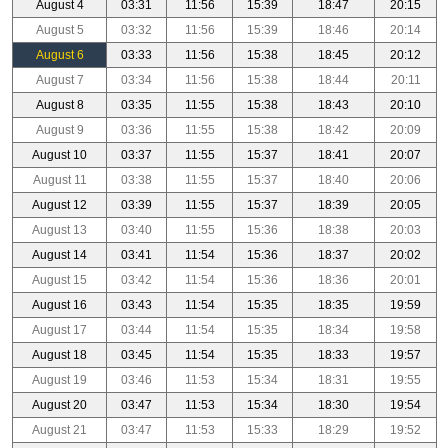
August 4
03:31
11:56
15:39
18:47
20:15
August 5
03:32
11:56
15:39
18:46
20:14
August 6
03:33
11:56
15:38
18:45
20:12
August 7
03:34
11:56
15:38
18:44
20:11
August 8
03:35
11:55
15:38
18:43
20:10
August 9
03:36
11:55
15:38
18:42
20:09
August 10
03:37
11:55
15:37
18:41
20:07
August 11
03:38
11:55
15:37
18:40
20:06
August 12
03:39
11:55
15:37
18:39
20:05
August 13
03:40
11:55
15:36
18:38
20:03
August 14
03:41
11:54
15:36
18:37
20:02
August 15
03:42
11:54
15:36
18:36
20:01
August 16
03:43
11:54
15:35
18:35
19:59
August 17
03:44
11:54
15:35
18:34
19:58
August 18
03:45
11:54
15:35
18:33
19:57
August 19
03:46
11:53
15:34
18:31
19:55
August 20
03:47
11:53
15:34
18:30
19:54
August 21
03:47
11:53
15:33
18:29
19:52