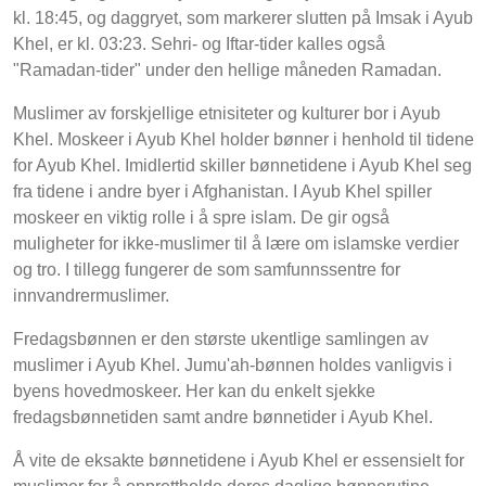
kl. 18:45, og daggryet, som markerer slutten på Imsak i Ayub
Khel, er kl. 03:23. Sehri- og Iftar-tider kalles også
"Ramadan-tider" under den hellige måneden Ramadan.
Muslimer av forskjellige etnisiteter og kulturer bor i Ayub
Khel. Moskeer i Ayub Khel holder bønner i henhold til tidene
for Ayub Khel. Imidlertid skiller bønnetidene i Ayub Khel seg
fra tidene i andre byer i Afghanistan. I Ayub Khel spiller
moskeer en viktig rolle i å spre islam. De gir også
muligheter for ikke-muslimer til å lære om islamske verdier
og tro. I tillegg fungerer de som samfunnssentre for
innvandrermuslimer.
Fredagsbønnen er den største ukentlige samlingen av
muslimer i Ayub Khel. Jumu'ah-bønnen holdes vanligvis i
byens hovedmoskeer. Her kan du enkelt sjekke
fredagsbønnetiden samt andre bønnetider i Ayub Khel.
Å vite de eksakte bønnetidene i Ayub Khel er essensielt for