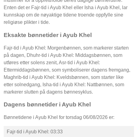
muslimer for å opprettholde deres daglige bønnerutine.
Enten det er Fajr-tid i Ayub Khel eller Isha i Ayub Khel, lar
kunnskap om de nøyaktige tidene troende oppfylle sine
religiøse plikter i tide.
Eksakte bønnetider i Ayub Khel
Fajr-tid i Ayub Khel: Morgenbønnen, som markerer starten
på dagen, Dhuhr-tid i Ayub Khel: Middagsbønnen, som
utføres etter solens zenit, Asr-tid i Ayub Khel:
Ettermiddagsbønnen, som symboliserer dagens fremgang,
Maghrib-tid i Ayub Khel: Kveldsbønnen, som starter like
etter solnedgang, Isha-tid i Ayub Khel: Nattbønnen, som
markerer slutten på dagens bønnesyklus.
Dagens bønnetider i Ayub Khel
Bønnetidene i Ayub Khel for torsdag 06/08/2026 er:
Fajr-tid i Ayub Khel: 03:33