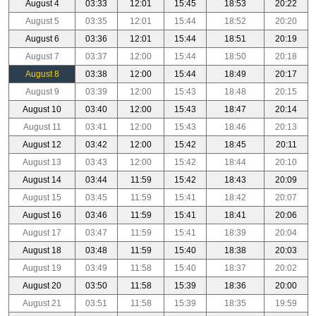
August 4
03:33
12:01
15:45
18:53
20:22
August 5
03:35
12:01
15:44
18:52
20:20
August 6
03:36
12:01
15:44
18:51
20:19
August 7
03:37
12:00
15:44
18:50
20:18
August 8
03:38
12:00
15:44
18:49
20:17
August 9
03:39
12:00
15:43
18:48
20:15
August 10
03:40
12:00
15:43
18:47
20:14
August 11
03:41
12:00
15:43
18:46
20:13
August 12
03:42
12:00
15:42
18:45
20:11
August 13
03:43
12:00
15:42
18:44
20:10
August 14
03:44
11:59
15:42
18:43
20:09
August 15
03:45
11:59
15:41
18:42
20:07
August 16
03:46
11:59
15:41
18:41
20:06
August 17
03:47
11:59
15:41
18:39
20:04
August 18
03:48
11:59
15:40
18:38
20:03
August 19
03:49
11:58
15:40
18:37
20:02
August 20
03:50
11:58
15:39
18:36
20:00
August 21
03:51
11:58
15:39
18:35
19:59