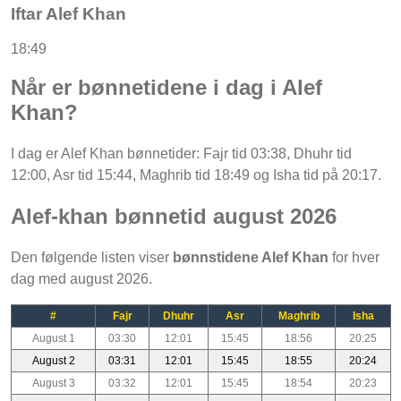
Iftar Alef Khan
18:49
Når er bønnetidene i dag i Alef
Khan?
I dag er Alef Khan bønnetider: Fajr tid 03:38, Dhuhr tid
12:00, Asr tid 15:44, Maghrib tid 18:49 og Isha tid på 20:17.
Alef-khan bønnetid august 2026
Den følgende listen viser
bønnstidene Alef Khan
for hver
dag med august 2026.
#
Fajr
Dhuhr
Asr
Maghrib
Isha
August 1
03:30
12:01
15:45
18:56
20:25
August 2
03:31
12:01
15:45
18:55
20:24
August 3
03:32
12:01
15:45
18:54
20:23