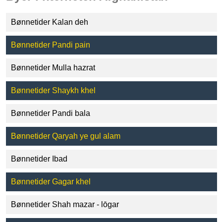
Bønnetider Kalan deh
Bønnetider Pandi pain
Bønnetider Mulla hazrat
Bønnetider Shaykh khel
Bønnetider Pandi bala
Bønnetider Qaryah ye gul alam
Bønnetider Ibad
Bønnetider Gagar khel
Bønnetider Shah mazar - lōgar